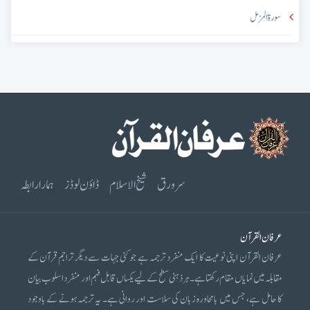
سورۃ المزمل
سرورق
شیخ الاسلام
ڈاؤن لوڈز
ہمارا رابطہ
عرفان القرآن
عرفان القرآن اپنی نوعیت کا ایک منفرد ترجمہ ہے جو کئی جہات سے دیگر تراجم قرآن کے
مقابلہ میں نمایاں مقام رکھتا ہے۔ ہر ذہنی سطح کے لیے یکساں قابل فہم اور منفرد اسلوب بیان
کا حامل ہے، جس میں بامحاورہ زبان کی سلاست اور روانی ہے۔ یہ ترجمہ ہونے کے باوجود