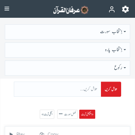
اِنتخاب سورت
اِنتخاب پارہ
رُكوع
تلاش کریں
پچھلی آیت »
مکمل سورت
« اگلی آیت
Play
Copy