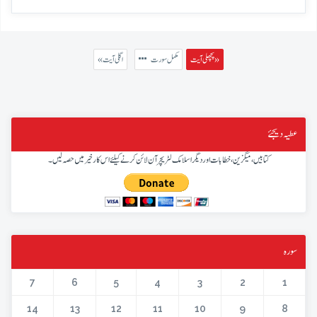
پچھلی آیت »
مکمل سورت
« اگلی آیت
عطیہ دیجئے
کتابیں، میگزین، خطابات اور دیگر اسلامک لٹریچر آن لائن کرنے کیلئے اس کار خیر میں حصہ لیں۔
سورہ
7
6
5
4
3
2
1
14
13
12
11
10
9
8