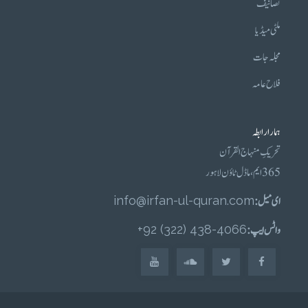
تصانیف
ملٹی میڈیا
مجلہ جات
فلاح عامہ
ہمارا رابطہ
تحریکِ منہاج القرآن
365 ایم، ماڈل ٹاؤن لاہور
ای میل :
info@irfan-ul-quran.com
واٹس ایپ :
4066-438 (322) 92+