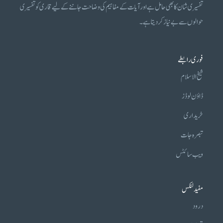
تفسیری شان کا بھی حامل ہے اور آیات کے مفاہیم کی وضاحت جاننے کے لیے قاری کو تفسیری
حوالوں سے بے نیاز کر دیتا ہے۔
فوری رابطے
شیخ الاسلام
ڈاؤن لوڈز
خریداری
تبصرہ جات
ویب سائٹس
مفید لنکس
درود