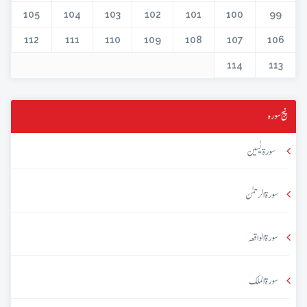
105
104
103
102
101
100
99
112
111
110
109
108
107
106
114
113
پنج سورہ
سورۃ یٰسین
سورۃ الرحمٰن
سورۃ الواقعہ
سورۃ الملک