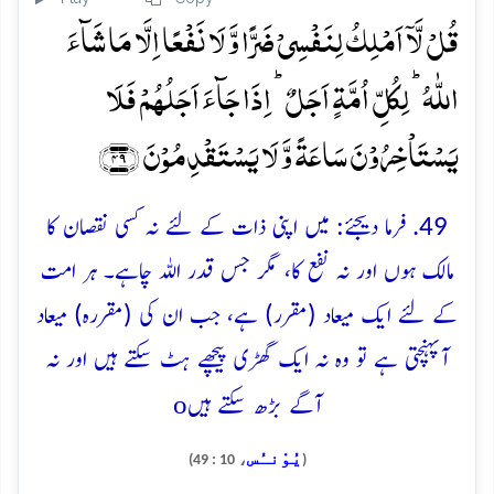
قُلۡ لَّاۤ اَمۡلِکُ لِنَفۡسِیۡ ضَرًّا وَّ لَا نَفۡعًا اِلَّا مَا شَآءَ
اللّٰہُ ؕ لِکُلِّ اُمَّۃٍ اَجَلٌ ؕ اِذَا جَآءَ اَجَلُہُمۡ فَلَا
یَسۡتَاۡخِرُوۡنَ سَاعَۃً وَّ لَا یَسۡتَقۡدِمُوۡنَ ﴿۴۹﴾
49. فرما دیجئے: میں اپنی ذات کے لئے نہ کسی نقصان کا
مالک ہوں اور نہ نفع کا، مگر جس قدر اللہ چاہے۔ ہر امت
کے لئے ایک میعاد (مقرر) ہے، جب ان کی (مقررہ) میعاد
آپہنچتی ہے تو وہ نہ ایک گھڑی پیچھے ہٹ سکتے ہیں اور نہ
o
آگے بڑھ سکتے ہیں
يُوْنـُس
، 10 : 49)
(