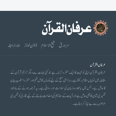
سرورق
شیخ الاسلام
ڈاؤن لوڈز
ہمارا رابطہ
عرفان القرآن
عرفان القرآن اپنی نوعیت کا ایک منفرد ترجمہ ہے جو کئی جہات سے دیگر تراجم قرآن کے
مقابلہ میں نمایاں مقام رکھتا ہے۔ ہر ذہنی سطح کے لیے یکساں قابل فہم اور منفرد اسلوب بیان
کا حامل ہے، جس میں بامحاورہ زبان کی سلاست اور روانی ہے۔ یہ ترجمہ ہونے کے باوجود
تفسیری شان کا بھی حامل ہے اور آیات کے مفاہیم کی وضاحت جاننے کے لیے قاری کو تفسیری
حوالوں سے بے نیاز کر دیتا ہے۔