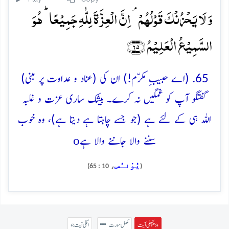
وَ لَا یَحۡزُنۡکَ قَوۡلُہُمۡ ۘ اِنَّ الۡعِزَّۃَ لِلّٰہِ جَمِیۡعًا ؕ ہُوَ
السَّمِیۡعُ الۡعَلِیۡمُ ﴿۶۵﴾
65. (اے حبیبِ مکرّم!) ان کی (عناد و عداوت پر مبنی)
گفتگو آپ کو غمگین نہ کرے۔ بیشک ساری عزت و غلبہ
اللہ ہی کے لئے ہے (جو جسے چاہتا ہے دیتا ہے)، وہ خوب
o
سننے والا جاننے والا ہے
يُوْنـُس
، 10 : 65)
(
پچھلی آیت »
مکمل سورت
« اگلی آیت