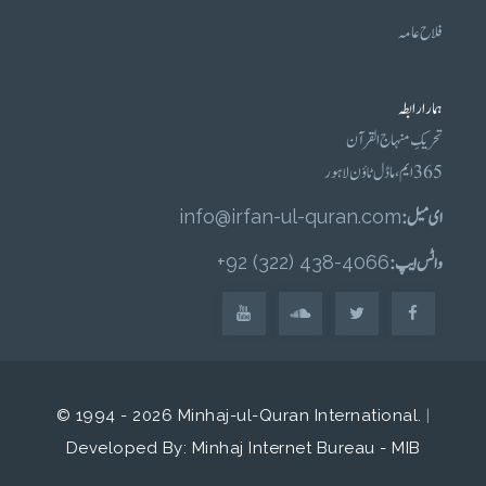
فلاح عامہ
ہمارا رابطہ
تحریکِ منہاج القرآن
365 ایم، ماڈل ٹاؤن لاہور
ای میل :
info@irfan-ul-quran.com
واٹس ایپ :
4066-438 (322) 92+
© 1994 - 2026 Minhaj-ul-Quran International.
|
Developed By: Minhaj Internet Bureau - MIB