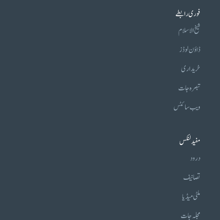
فوری رابطے
شیخ الاسلام
ڈاؤن لوڈز
خریداری
تبصرہ جات
ویب سائٹس
مفید لنکس
درود
تصانیف
ملٹی میڈیا
مجلہ جات