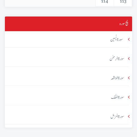
114
113
پنج سورہ
سورۃ یٰسین
سورۃ الرحمٰن
سورۃ الواقعہ
سورۃ الملک
سورۃ المزمل