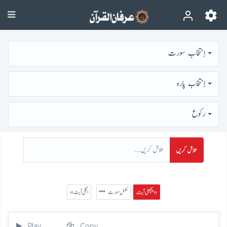
اِنتخاب سورت
اِنتخاب پارہ
رُكوع
تلاش کریں
پچھلی آیت »
مکمل سورت
« اگلی آیت
Play
Copy