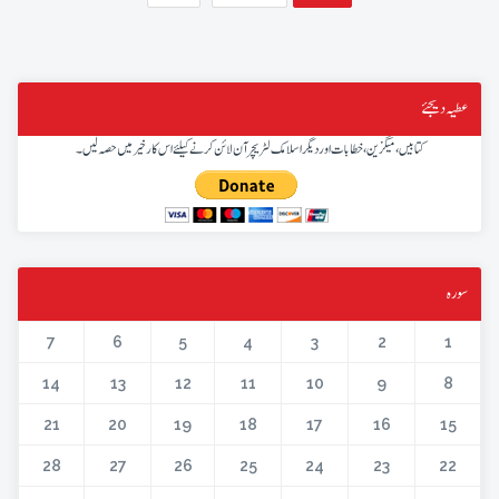
عطیہ دیجئے
کتابیں، میگزین، خطابات اور دیگر اسلامک لٹریچر آن لائن کرنے کیلئے اس کار خیر میں حصہ لیں۔
سورہ
7
6
5
4
3
2
1
14
13
12
11
10
9
8
21
20
19
18
17
16
15
28
27
26
25
24
23
22