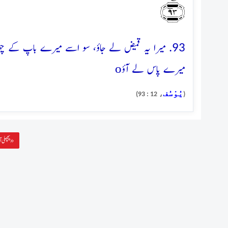
﴿٪۹۳﴾
93. میرا یہ قمیض لے جاؤ، سو اسے میرے باپ کے چہرے
o
میرے پاس لے آؤ
يُوْسُف
، 12 : 93)
(
پچھلی آیت »