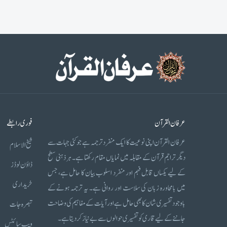
عرفان القرآن
فوری رابطے
عرفان القرآن اپنی نوعیت کا ایک منفرد ترجمہ ہے جو کئی جہات سے
شیخ الاسلام
دیگر تراجم قرآن کے مقابلہ میں نمایاں مقام رکھتا ہے۔ ہر ذہنی سطح
ڈاؤن لوڈز
کے لیے یکساں قابل فہم اور منفرد اسلوب بیان کا حامل ہے، جس
خریداری
میں بامحاورہ زبان کی سلاست اور روانی ہے۔ یہ ترجمہ ہونے کے
باوجود تفسیری شان کا بھی حامل ہے اور آیات کے مفاہیم کی وضاحت
تبصرہ جات
جاننے کے لیے قاری کو تفسیری حوالوں سے بے نیاز کر دیتا ہے۔
ویب سائٹس