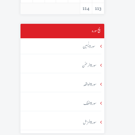
114
113
پنج سورہ
سورۃ یٰسین
سورۃ الرحمٰن
سورۃ الواقعہ
سورۃ الملک
سورۃ المزمل