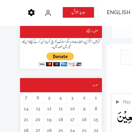
جدید تلاش
ENGLISH
عطیہ دیجئے
کتابیں، میگزین، خطابات اور دیگر اسلامک لٹریچر آن لائن کرنے کیلئے اس کار
خیر میں حصہ لیں۔
سورہ
7
6
5
4
3
2
1
Play
َعِیۡنَ
14
13
12
11
10
9
8
21
20
19
18
17
16
15
28
27
26
25
24
23
22