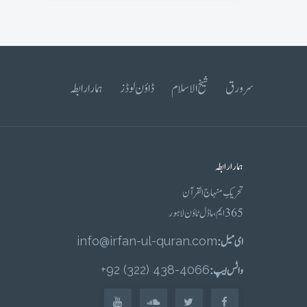
سرورق
شیخ الاسلام
ڈاؤن لوڈز
ہمارا رابطہ
ہمارا رابطہ
تحریکِ منہاج القرآن
365 ایم، ماڈل ٹاؤن لاہور
ای میل :
info@irfan-ul-quran.com
واٹس ایپ :
4066-438 (322) 92+