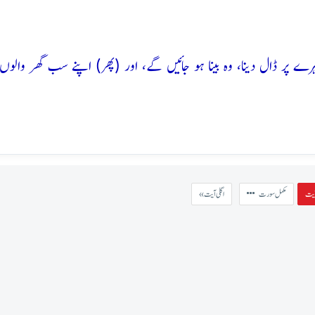
 پر ڈال دینا، وہ بینا ہو جائیں گے، اور (پھر) اپنے سب گھر والوں 
مکمل سورت
« اگلی آیت