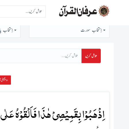
اِنتخاب سورت
اِنتخاب پا
تلاش کریں
پچھلی آیت »
اِذۡہَبُوۡا بِقَمِیۡصِیۡ ہٰذَا فَاَلۡقُوۡہُ عَلٰی وَ