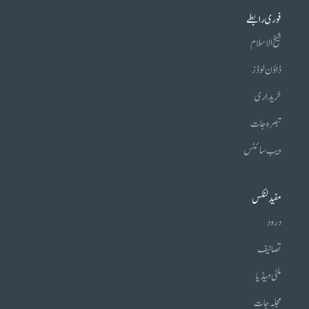
فوری رابطے
شیخ الاسلام
ڈاؤن لوڈز
خریداری
تبصرہ جات
ویب سائٹس
مفید لنکس
درود
تصانیف
ملٹی میڈیا
مجلہ جات