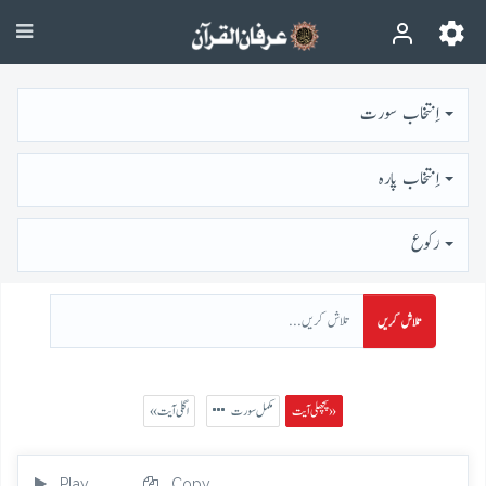
اِنتخاب سورت
اِنتخاب پارہ
رُكوع
تلاش کریں
پچھلی آیت »
مکمل سورت
« اگلی آیت
Play
Copy