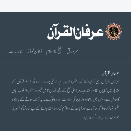
سرورق
شیخ الاسلام
ڈاؤن لوڈز
ہمارا رابطہ
عرفان القرآن
عرفان القرآن اپنی نوعیت کا ایک منفرد ترجمہ ہے جو کئی جہات سے دیگر تراجم قرآن کے
مقابلہ میں نمایاں مقام رکھتا ہے۔ ہر ذہنی سطح کے لیے یکساں قابل فہم اور منفرد اسلوب بیان
کا حامل ہے، جس میں بامحاورہ زبان کی سلاست اور روانی ہے۔ یہ ترجمہ ہونے کے باوجود
تفسیری شان کا بھی حامل ہے اور آیات کے مفاہیم کی وضاحت جاننے کے لیے قاری کو تفسیری
حوالوں سے بے نیاز کر دیتا ہے۔