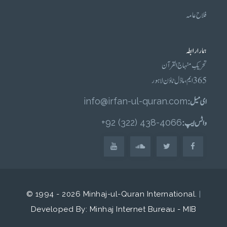
فلاح عامہ
ہمارا رابطہ
تحریکِ منہاج القرآن
365 ایم، ماڈل ٹاؤن لاہور
ای میل :
info@irfan-ul-quran.com
واٹس ایپ :
4066-438 (322) 92+
© 1994 - 2026 Minhaj-ul-Quran International.
|
Developed By: Minhaj Internet Bureau - MIB