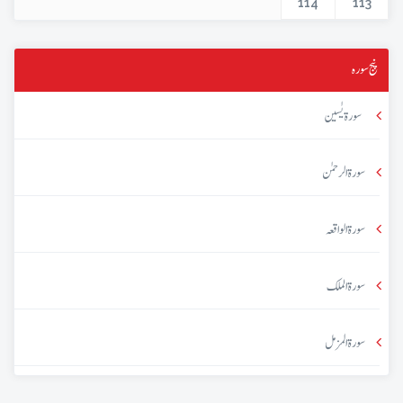
114
113
پنج سورہ
سورۃ یٰسین
سورۃ الرحمٰن
سورۃ الواقعہ
سورۃ الملک
سورۃ المزمل