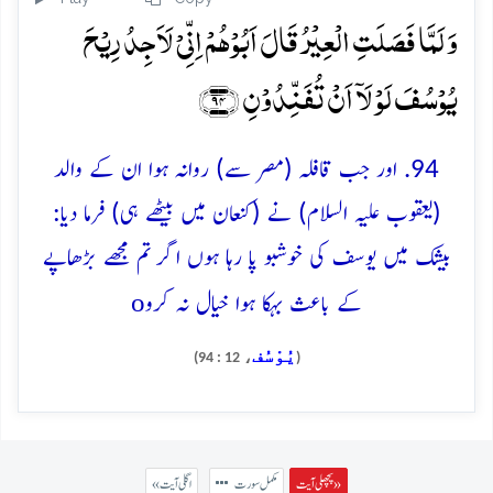
وَ لَمَّا فَصَلَتِ الۡعِیۡرُ قَالَ اَبُوۡہُمۡ اِنِّیۡ لَاَجِدُ رِیۡحَ
یُوۡسُفَ لَوۡ لَاۤ اَنۡ تُفَنِّدُوۡنِ ﴿۹۴﴾
94. اور جب قافلہ (مصر سے) روانہ ہوا ان کے والد
(یعقوب علیہ السلام) نے (کنعان میں بیٹھے ہی) فرما دیا:
بیشک میں یوسف کی خوشبو پا رہا ہوں اگر تم مجھے بڑھاپے
o
کے باعث بہکا ہوا خیال نہ کرو
يُوْسُف
، 12 : 94)
(
پچھلی آیت »
مکمل سورت
« اگلی آیت