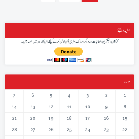
عطیہ دیجئے
کتابیں، میگزین، خطابات اور دیگر اسلامک لٹریچر آن لائن کرنے کیلئے اس کار خیر میں حصہ لیں۔
سورہ
7
6
5
4
3
2
1
14
13
12
11
10
9
8
21
20
19
18
17
16
15
28
27
26
25
24
23
22