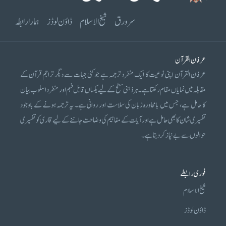
سرورق
شیخ الاسلام
ڈاؤن لوڈز
ہمارا رابطہ
عرفان القرآن
عرفان القرآن اپنی نوعیت کا ایک منفرد ترجمہ ہے جو کئی جہات سے دیگر تراجم قرآن کے
مقابلہ میں نمایاں مقام رکھتا ہے۔ ہر ذہنی سطح کے لیے یکساں قابل فہم اور منفرد اسلوب بیان
کا حامل ہے، جس میں بامحاورہ زبان کی سلاست اور روانی ہے۔ یہ ترجمہ ہونے کے باوجود
تفسیری شان کا بھی حامل ہے اور آیات کے مفاہیم کی وضاحت جاننے کے لیے قاری کو تفسیری
حوالوں سے بے نیاز کر دیتا ہے۔
فوری رابطے
شیخ الاسلام
ڈاؤن لوڈز