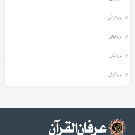
سورۃ الرحمٰن
سورۃ الواقعہ
سورۃ الملک
سورۃ المزمل