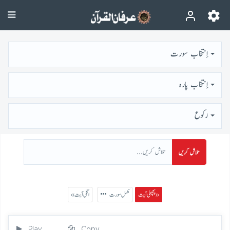
اِنتخاب سورت
اِنتخاب پارہ
رُكوع
تلاش کریں
پچھلی آیت »
مکمل سورت
« اگلی آیت
Play
Copy