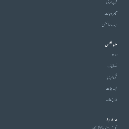
خریداری
تبصرہ جات
ویب سائٹس
مفید لنکس
درود
تصانیف
ملٹی میڈیا
مجلہ جات
فلاح عامہ
ہمارا رابطہ
تحریکِ منہاج القرآن