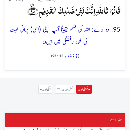
قَالُوۡا تَاللّٰہِ اِنَّکَ لَفِیۡ ضَلٰلِکَ الۡقَدِیۡمِ ﴿ٙ۹۵﴾
95. وہ بولے: اللہ کی قسم یقیناً آپ اپنی (اسی) پرانی محبت
o
کی خود رفتگی میں ہیں
يُوْسُف
، 12 : 95)
(
پچھلی آیت »
مکمل سورت
« اگلی آیت
عطیہ دیجئے