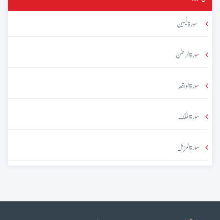
سورۃ یٰسین
سورۃ الرحمٰن
سورۃ الواقعہ
سورۃ الملک
سورۃ المزمل