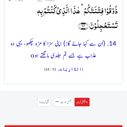
ذُوۡقُوۡا فِتۡنَتَکُمۡ ؕ ہٰذَا الَّذِیۡ کُنۡتُمۡ بِہٖ
تَسۡتَعۡجِلُوۡنَ ﴿۱۴﴾
14. (اُن سے کہا جائے گا:) اپنی سزا کا مزہ چکھو، یہی وہ
o
عذاب ہے جسے تم جلدی مانگتے ہو
الذَّارِيَات
، 51 : 14)
(
پچھلی آیت »
مکمل سورت
« اگلی آیت