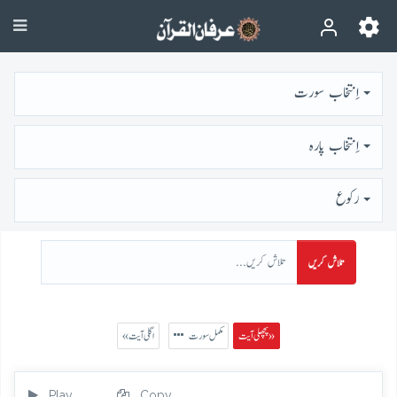
اِنتخاب سورت
اِنتخاب پارہ
رُكوع
تلاش کریں
پچھلی آیت »
مکمل سورت
« اگلی آیت
Play
Copy