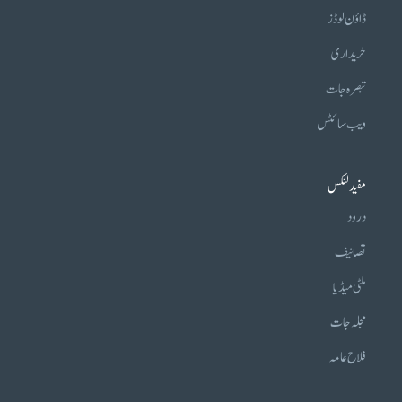
ڈاؤن لوڈز
خریداری
تبصرہ جات
ویب سائٹس
مفید لنکس
درود
تصانیف
ملٹی میڈیا
مجلہ جات
فلاح عامہ