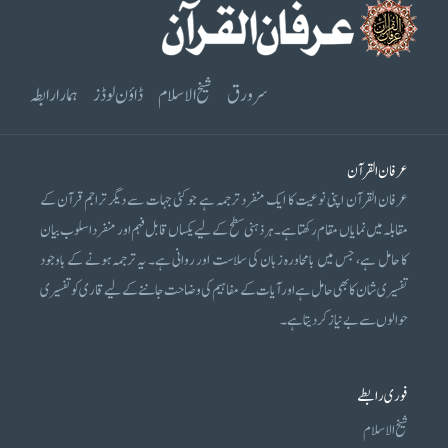
سرورق
شیخ الاسلام
ڈاؤن لوڈز
ہمارا رابطہ
عرفان القرآن
عرفان القرآن اپنی نوعیت کا ایک منفرد ترجمہ ہے جو کئی جہات سے دیگر تراجم قرآن کے
مقابلہ میں نمایاں مقام رکھتا ہے۔ ہر ذہنی سطح کے لیے یکساں قابل فہم اور منفرد اسلوب بیان
کا حامل ہے، جس میں بامحاورہ زبان کی سلاست اور روانی ہے۔ یہ ترجمہ ہونے کے باوجود
تفسیری شان کا بھی حامل ہے اور آیات کے مفاہیم کی وضاحت جاننے کے لیے قاری کو تفسیری
حوالوں سے بے نیاز کر دیتا ہے۔
فوری رابطے
شیخ الاسلام