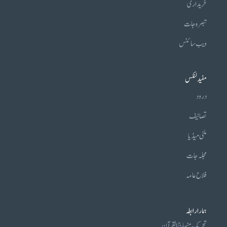
خریداری
تبصرہ جات
ویب سائٹس
مفید لنکس
درود
تصانیف
ملٹی میڈیا
مجلہ جات
فلاح عامہ
ہمارا رابطہ
تحریکِ منہاج القرآن