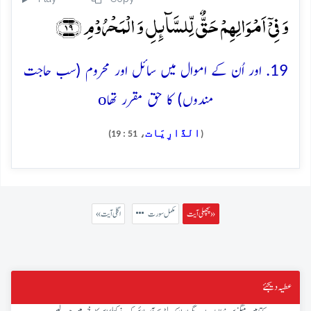
وَ فِیۡۤ اَمۡوَالِہِمۡ حَقٌّ لِّلسَّآئِلِ وَ الۡمَحۡرُوۡمِ ﴿۱۹﴾
19. اور اُن کے اموال میں سائل اور محروم (سب حاجت
o
مندوں) کا حق مقرر تھا
الذَّارِيَات
، 51 : 19)
(
پچھلی آیت »
مکمل سورت
« اگلی آیت
عطیہ دیجئے