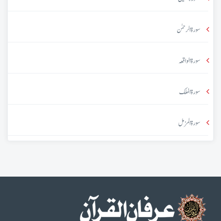
سورۃ الرحمٰن
سورۃ الواقعہ
سورۃ الملک
سورۃ المزمل