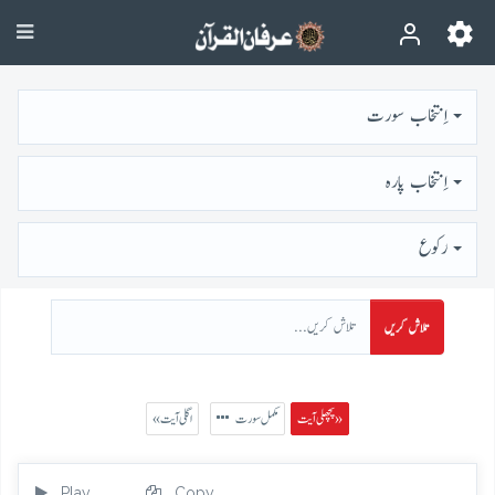
اِنتخاب سورت
اِنتخاب پارہ
رُكوع
تلاش کریں
پچھلی آیت »
مکمل سورت
« اگلی آیت
Play
Copy