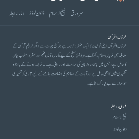
سرورق
شیخ الاسلام
ڈاؤن لوڈز
ہمارا رابطہ
عرفان القرآن
عرفان القرآن اپنی نوعیت کا ایک منفرد ترجمہ ہے جو کئی جہات سے دیگر تراجم قرآن کے
مقابلہ میں نمایاں مقام رکھتا ہے۔ ہر ذہنی سطح کے لیے یکساں قابل فہم اور منفرد اسلوب بیان
کا حامل ہے، جس میں بامحاورہ زبان کی سلاست اور روانی ہے۔ یہ ترجمہ ہونے کے باوجود
تفسیری شان کا بھی حامل ہے اور آیات کے مفاہیم کی وضاحت جاننے کے لیے قاری کو تفسیری
حوالوں سے بے نیاز کر دیتا ہے۔
فوری رابطے
شیخ الاسلام
ڈاؤن لوڈز