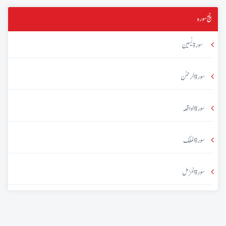
پنج سورہ
سورۃ یٰسین
سورۃ الرحمٰن
سورۃ الواقعہ
سورۃ الملک
سورۃ المزمل