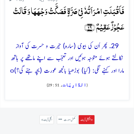
فَاَقۡبَلَتِ امۡرَاَتُہٗ فِیۡ صَرَّۃٍ فَصَکَّتۡ وَجۡہَہَا وَ قَالَتۡ
عَجُوۡزٌ عَقِیۡمٌ ﴿۲۹﴾
29. پھر اُن کی بیوی (سارہ) حیرت و حسرت کی آواز
نکالتے ہوئے متوجہ ہوئیں اور تعجّب سے اپنے ماتھے پر ہاتھ
o
مارا اور کہنے لگی: (کیا) بوڑھیا بانجھ عورت (بچہ جنے گی؟)
الذَّارِيَات
، 51 : 29)
(
پچھلی آیت »
مکمل سورت
« اگلی آیت