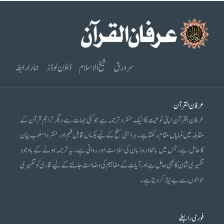
سرورق
شیخ الاسلام
ڈاؤن لوڈز
ہمارا رابطہ
عرفان القرآن
عرفان القرآن اپنی نوعیت کا ایک منفرد ترجمہ ہے جو کئی جہات سے دیگر تراجم قرآن کے
مقابلہ میں نمایاں مقام رکھتا ہے۔ ہر ذہنی سطح کے لیے یکساں قابل فہم اور منفرد اسلوب بیان
کا حامل ہے، جس میں بامحاورہ زبان کی سلاست اور روانی ہے۔ یہ ترجمہ ہونے کے باوجود
تفسیری شان کا بھی حامل ہے اور آیات کے مفاہیم کی وضاحت جاننے کے لیے قاری کو تفسیری
حوالوں سے بے نیاز کر دیتا ہے۔
فوری رابطے