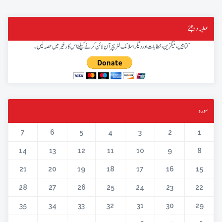
عطیہ دیجئے
کتابیں، میگزین، خطابات اور دیگر اسلامک لٹریچر آن لائن کرنے کیلئے اس کار خیر میں حصہ لیں۔
سورہ
7
6
5
4
3
2
1
14
13
12
11
10
9
8
21
20
19
18
17
16
15
28
27
26
25
24
23
22
35
34
33
32
31
30
29