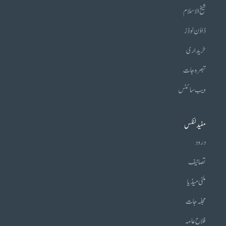
شیخ الاسلام
ڈاؤن لوڈز
خریداری
تبصرہ جات
ویب سائٹس
مفید لنکس
درود
تصانیف
ملٹی میڈیا
مجلہ جات
فلاح عامہ