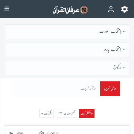
اِنتخاب سورت
اِنتخاب پارہ
رُكوع
تلاش کریں
پچھلی آیت »
مکمل سورت
« اگلی آیت
Play
Copy