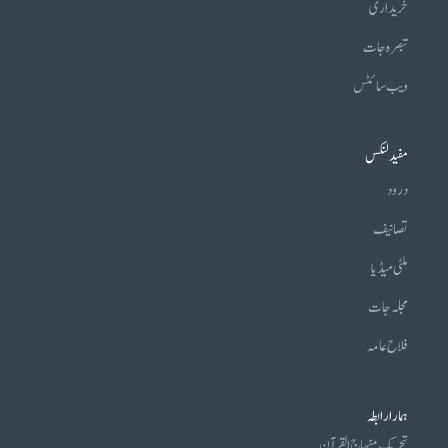
خریداری
تبصرہ جات
ویب سائٹس
مفید لنکس
درود
تصانیف
ملٹی میڈیا
مجلہ جات
فلاح عامہ
ہمارا رابطہ
تحریکِ منہاج القرآن