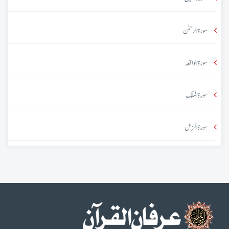
سورۃ الرحمٰن
سورۃ الواقعہ
سورۃ الملک
سورۃ المزمل