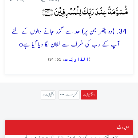
مُّسَوَّمَۃً عِنۡدَ رَبِّکَ لِلۡمُسۡرِفِیۡنَ ﴿۳۴﴾
34. (وہ پتھر جن پر) حد سے گزر جانے والوں کے لئے
o
آپ کے رب کی طرف سے نشان لگا دیا گیا ہے
الذَّارِيَات
، 51 : 34)
(
پچھلی آیت »
مکمل سورت
« اگلی آیت
عطیہ دیجئے