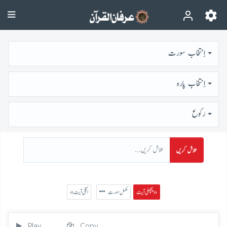
اِنتخاب سورت
اِنتخاب پارہ
رُكوع
تلاش کریں
پچھلی آیت »
مکمل سورت
« اگلی آیت
Play
Copy