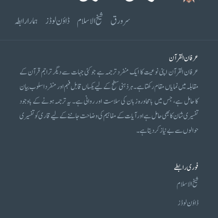
سرورق
شیخ الاسلام
ڈاؤن لوڈز
ہمارا رابطہ
عرفان القرآن
عرفان القرآن اپنی نوعیت کا ایک منفرد ترجمہ ہے جو کئی جہات سے دیگر تراجم قرآن کے
مقابلہ میں نمایاں مقام رکھتا ہے۔ ہر ذہنی سطح کے لیے یکساں قابل فہم اور منفرد اسلوب بیان
کا حامل ہے، جس میں بامحاورہ زبان کی سلاست اور روانی ہے۔ یہ ترجمہ ہونے کے باوجود
تفسیری شان کا بھی حامل ہے اور آیات کے مفاہیم کی وضاحت جاننے کے لیے قاری کو تفسیری
حوالوں سے بے نیاز کر دیتا ہے۔
فوری رابطے
شیخ الاسلام
ڈاؤن لوڈز