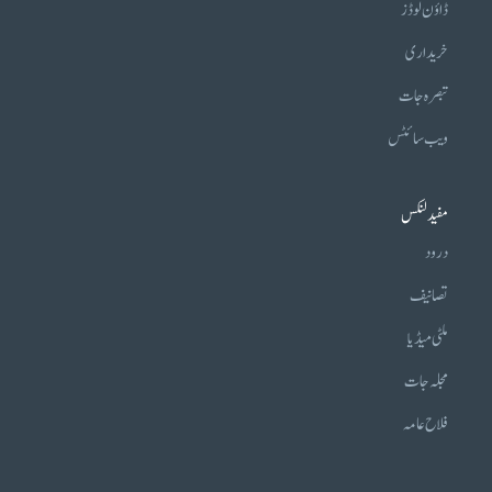
ڈاؤن لوڈز
خریداری
تبصرہ جات
ویب سائٹس
مفید لنکس
درود
تصانیف
ملٹی میڈیا
مجلہ جات
فلاح عامہ