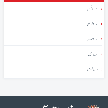
سورۃ یٰسین
سورۃ الرحمٰن
سورۃ الواقعہ
سورۃ الملک
سورۃ المزمل