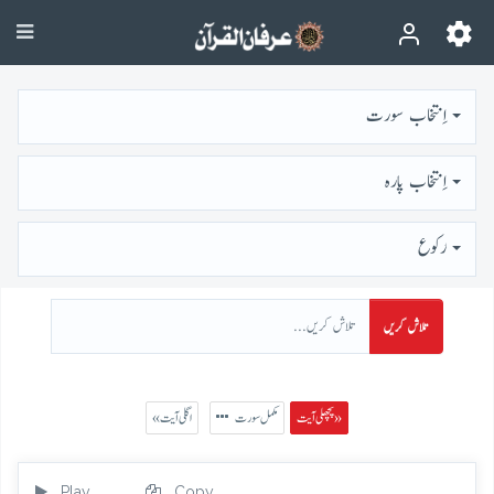
اِنتخاب سورت
اِنتخاب پارہ
رُكوع
تلاش کریں
پچھلی آیت »
مکمل سورت
« اگلی آیت
Play
Copy