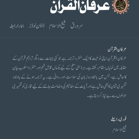
سرورق
شیخ الاسلام
ڈاؤن لوڈز
ہمارا رابطہ
عرفان القرآن
عرفان القرآن اپنی نوعیت کا ایک منفرد ترجمہ ہے جو کئی جہات سے دیگر تراجم قرآن کے
مقابلہ میں نمایاں مقام رکھتا ہے۔ ہر ذہنی سطح کے لیے یکساں قابل فہم اور منفرد اسلوب بیان
کا حامل ہے، جس میں بامحاورہ زبان کی سلاست اور روانی ہے۔ یہ ترجمہ ہونے کے باوجود
تفسیری شان کا بھی حامل ہے اور آیات کے مفاہیم کی وضاحت جاننے کے لیے قاری کو تفسیری
حوالوں سے بے نیاز کر دیتا ہے۔
فوری رابطے
شیخ الاسلام