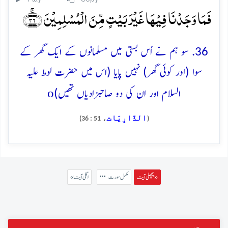
فَمَا وَجَدۡنَا فِیۡہَا غَیۡرَ بَیۡتٍ مِّنَ الۡمُسۡلِمِیۡنَ ﴿ۚ۳۶﴾
36. سو ہم نے اُس بستی میں مسلمانوں کے ایک گھر کے
سوا (اور کوئی گھر) نہیں پایا (اس میں حضرت لوط علیہ
o
السلام اور ان کی دو صاحبزادیاں تھیں)
الذَّارِيَات
، 51 : 36)
(
پچھلی آیت »
مکمل سورت
« اگلی آیت