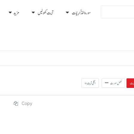
سورہ الذَّارِيَات
آیت کھولیں
مزید
رہ
رُكوع
مکمل سورت
« اگلی آیت
Copy