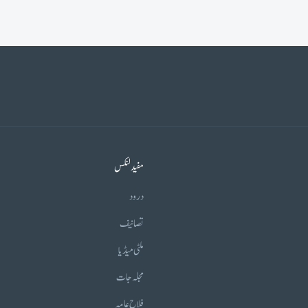
مفید لنکس
درود
تصانیف
ملٹی میڈیا
مجلہ جات
فلاح عامہ