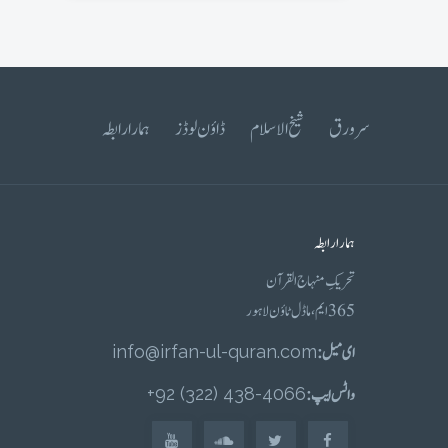
سرورق
شیخ الاسلام
ڈاؤن لوڈز
ہمارا رابطہ
ہمارا رابطہ
تحریکِ منہاج القرآن
365 ایم، ماڈل ٹاؤن لاہور
ای میل :
info@irfan-ul-quran.com
واٹس ایپ :
4066-438 (322) 92+