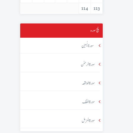
114
113
پنج سورہ
سورۃ یٰسین
سورۃ الرحمٰن
سورۃ الواقعہ
سورۃ الملک
سورۃ المزمل