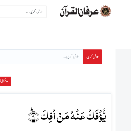
اِنتخاب سورت
اِنتخاب پا
تلاش کریں
پچھلی آیت »
یُّؤۡفَکُ عَنۡہُ مَنۡ اُفِکَ ﴿ؕ۹﴾