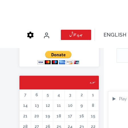
عطیہ دیجئے
جدید تلاش
ENGLISH
کتابیں، میگزین، خطابات اور دیگر اسلامک لٹریچر آن لائن کرنے کیلئے اس کار
خیر میں حصہ لیں۔
سورہ
7
6
5
4
3
2
1
Play
14
13
12
11
10
9
8
21
20
19
18
17
16
15
28
27
26
25
24
23
22