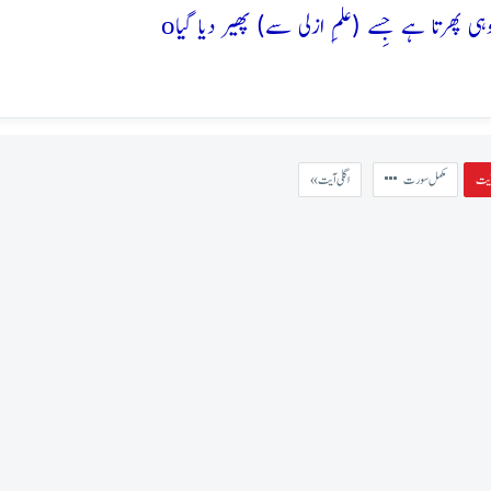
o
مکمل سورت
« اگلی آیت