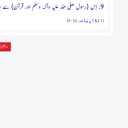
9. اِس (رسول صلی اللہ علیہ وآلہ وسلم اور قرآن) سے وہی پھرتا ہے جِسے (علمِ ازلی سے) پھیر دیا گیا
الذَّارِيَات
، 51 : 9)
(
پچھلی آیت »