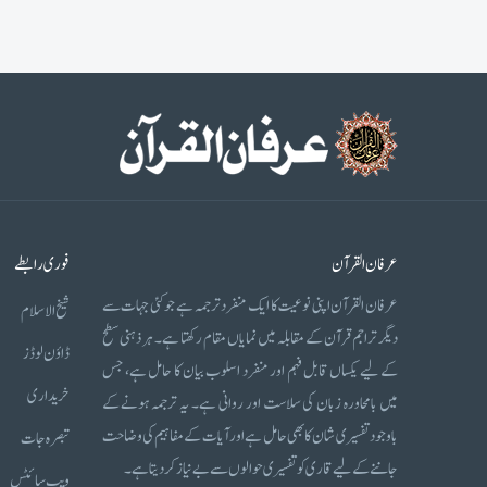
عرفان القرآن
فوری رابطے
عرفان القرآن اپنی نوعیت کا ایک منفرد ترجمہ ہے جو کئی جہات سے
شیخ الاسلام
دیگر تراجم قرآن کے مقابلہ میں نمایاں مقام رکھتا ہے۔ ہر ذہنی سطح
ڈاؤن لوڈز
کے لیے یکساں قابل فہم اور منفرد اسلوب بیان کا حامل ہے، جس
خریداری
میں بامحاورہ زبان کی سلاست اور روانی ہے۔ یہ ترجمہ ہونے کے
باوجود تفسیری شان کا بھی حامل ہے اور آیات کے مفاہیم کی وضاحت
تبصرہ جات
جاننے کے لیے قاری کو تفسیری حوالوں سے بے نیاز کر دیتا ہے۔
ویب سائٹس