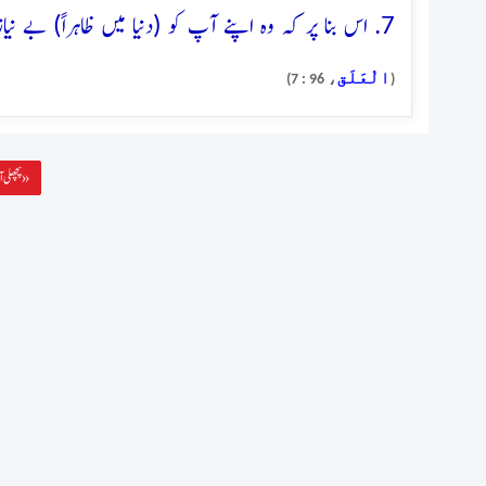
7. اس بنا پر کہ وہ اپنے آپ کو (دنیا میں ظاہراً) بے نیاز دیکھتا ہے
الْعَلَق
، 96 : 7)
(
پچھلی آیت »