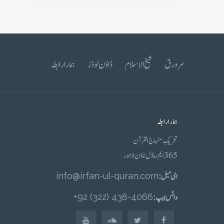
سرورق
شیخ الاسلام
ڈاؤن لوڈز
ہمارا رابطہ
ہمارا رابطہ
تحریکِ منہاج القرآن
365 ایم، ماڈل ٹاؤن لاہور
ای میل :
info@irfan-ul-quran.com
واٹس ایپ :
4066-438 (322) 92+