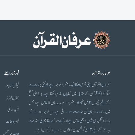
عرفان القرآن
فوری رابطے
عرفان القرآن اپنی نوعیت کا ایک منفرد ترجمہ ہے جو کئی جہات سے
شیخ الاسلام
دیگر تراجم قرآن کے مقابلہ میں نمایاں مقام رکھتا ہے۔ ہر ذہنی سطح
ڈاؤن لوڈز
کے لیے یکساں قابل فہم اور منفرد اسلوب بیان کا حامل ہے، جس
خریداری
میں بامحاورہ زبان کی سلاست اور روانی ہے۔ یہ ترجمہ ہونے کے
باوجود تفسیری شان کا بھی حامل ہے اور آیات کے مفاہیم کی وضاحت
تبصرہ جات
جاننے کے لیے قاری کو تفسیری حوالوں سے بے نیاز کر دیتا ہے۔
ویب سائٹس