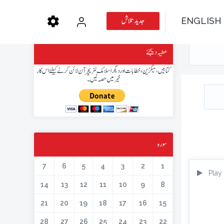
جدید تلاش
ENGLISH
عطیہ دیجئے
کتابیں، میگزین، خطابات اور دیگر اسلامک لٹریچر آن لائن کرنے کیلئے اس کار
خیر میں حصہ لیں۔
سورہ
7
6
5
4
3
2
1
Play
14
13
12
11
10
9
8
21
20
19
18
17
16
15
28
27
26
25
24
23
22