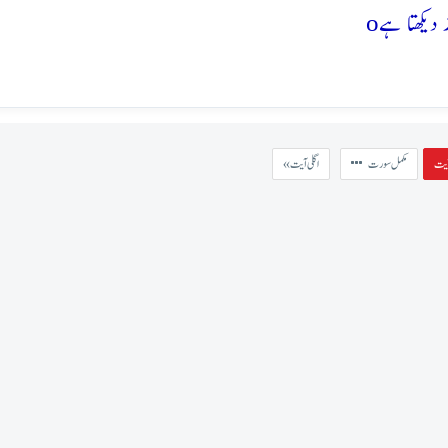
o
مکمل سورت
« اگلی آیت