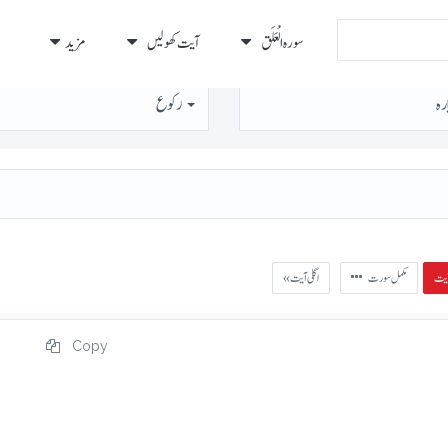
سورہ الْعَلَق
آیت کھولیں
مزید
رہ
رُكوع
مکمل سورت
« اگلی آیت
Copy