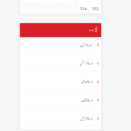
114
113
پنج سورہ
سورۃ یٰسین
سورۃ الرحمٰن
سورۃ الواقعہ
سورۃ الملک
سورۃ المزمل