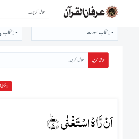
اِنتخاب سورت
اِنتخاب پا
تلاش کریں
پچھلی آیت »
اَنۡ رَّاٰہُ اسۡتَغۡنٰی ﴿ؕ۷﴾