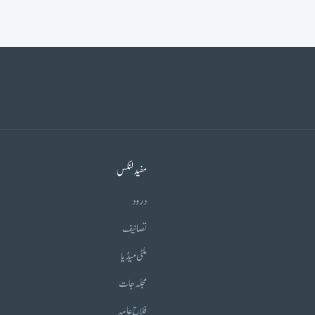
مفید لنکس
درود
تصانیف
ملٹی میڈیا
مجلہ جات
فلاح عامہ