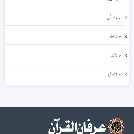
سورۃ الرحمٰن
سورۃ الواقعہ
سورۃ الملک
سورۃ المزمل