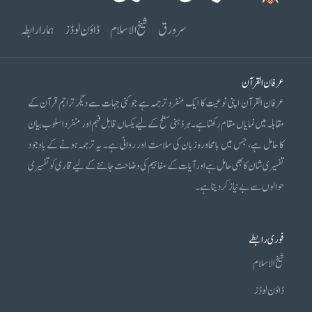
سرورق
شیخ الاسلام
ڈاؤن لوڈز
ہمارا رابطہ
عرفان القرآن
عرفان القرآن اپنی نوعیت کا ایک منفرد ترجمہ ہے جو کئی جہات سے دیگر تراجم قرآن کے
مقابلہ میں نمایاں مقام رکھتا ہے۔ ہر ذہنی سطح کے لیے یکساں قابل فہم اور منفرد اسلوب بیان
کا حامل ہے، جس میں بامحاورہ زبان کی سلاست اور روانی ہے۔ یہ ترجمہ ہونے کے باوجود
تفسیری شان کا بھی حامل ہے اور آیات کے مفاہیم کی وضاحت جاننے کے لیے قاری کو تفسیری
حوالوں سے بے نیاز کر دیتا ہے۔
فوری رابطے
شیخ الاسلام
ڈاؤن لوڈز