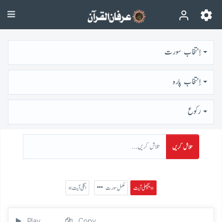
اِنتخاب سورت
اِنتخاب پارہ
رُكوع
تلاش کریں
پچھلی آیت »
مکمل سورت
« اگلی آیت
Play
Copy