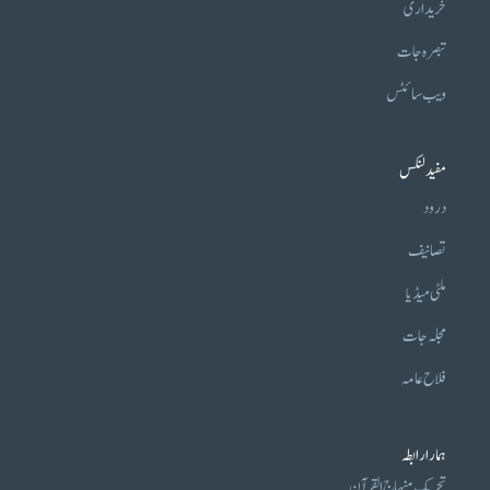
خریداری
تبصرہ جات
ویب سائٹس
مفید لنکس
درود
تصانیف
ملٹی میڈیا
مجلہ جات
فلاح عامہ
ہمارا رابطہ
تحریکِ منہاج القرآن