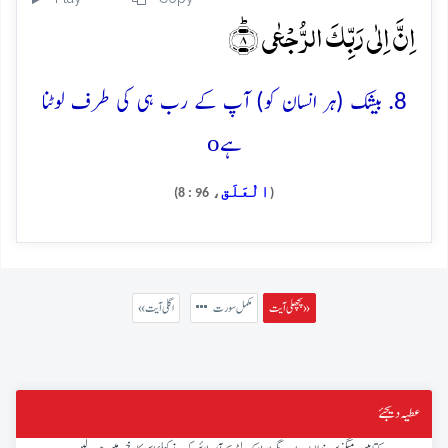
اِنَّ اِلٰی رَبِّکَ الرُّجۡعٰی ؕ﴿۸﴾
8. بیشک (ہر انسان کو) آپ کے رب ہی کی طرف لوٹنا
o
ہے
الْعَلَق
، 96 : 8)
(
پچھلی آیت »
مکمل سورت
« اگلی آیت
عطیہ دیجئے