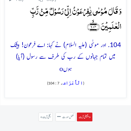
وَ قَالَ مُوۡسٰی یٰفِرۡعَوۡنُ اِنِّیۡ رَسُوۡلٌ مِّنۡ رَّبِّ
الۡعٰلَمِیۡنَ ﴿۱۰۴﴾ۙ
104. اور موسٰی (علیہ السلام) نے کہا: اے فرعون! بیشک
میں تمام جہانوں کے رب کی طرف سے رسول (آیا)
o
ہوں
الْأَعْرَاف
، 7 : 104)
(
پچھلی آیت »
مکمل سورت
« اگلی آیت