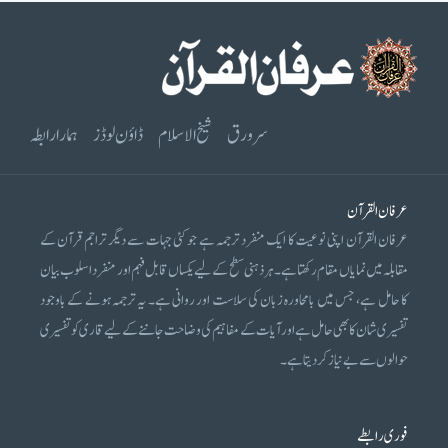
سرورق
شیخ الاسلام
ڈاؤن لوڈز
ہمارا رابطہ
عرفان القرآن
عرفان القرآن اپنی نوعیت کا ایک منفرد ترجمہ ہے جو کئی جہات سے دیگر تراجم قرآن کے
مقابلہ میں نمایاں مقام رکھتا ہے۔ ہر ذہنی سطح کے لیے یکساں قابل فہم اور منفرد اسلوب بیان
کا حامل ہے، جس میں بامحاورہ زبان کی سلاست اور روانی ہے۔ یہ ترجمہ ہونے کے باوجود
تفسیری شان کا بھی حامل ہے اور آیات کے مفاہیم کی وضاحت جاننے کے لیے قاری کو تفسیری
حوالوں سے بے نیاز کر دیتا ہے۔
فوری رابطے