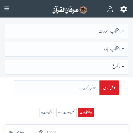
اِنتخاب سورت
اِنتخاب پارہ
رُكوع
تلاش کریں
پچھلی آیت »
مکمل سورت
« اگلی آیت
Play
Copy