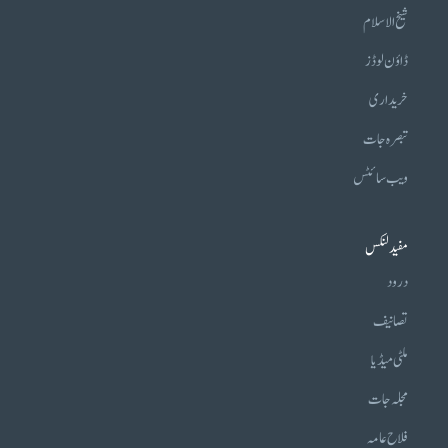
شیخ الاسلام
ڈاؤن لوڈز
خریداری
تبصرہ جات
ویب سائٹس
مفید لنکس
درود
تصانیف
ملٹی میڈیا
مجلہ جات
فلاح عامہ