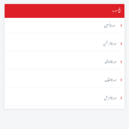
پنج سورہ
سورۃ یٰسین
سورۃ الرحمٰن
سورۃ الواقعہ
سورۃ الملک
سورۃ المزمل