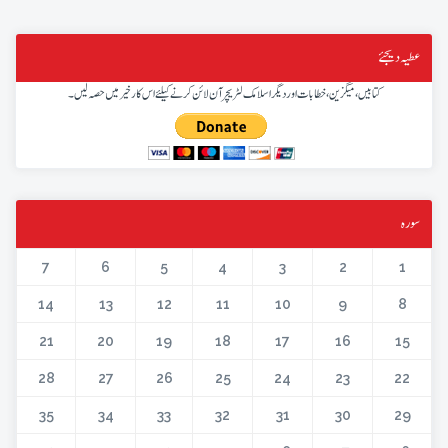
عطیہ دیجئے
کتابیں، میگزین، خطابات اور دیگر اسلامک لٹریچر آن لائن کرنے کیلئے اس کار خیر میں حصہ لیں۔
سورہ
7
6
5
4
3
2
1
14
13
12
11
10
9
8
21
20
19
18
17
16
15
28
27
26
25
24
23
22
35
34
33
32
31
30
29