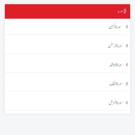
پنج سورہ
سورۃ یٰسین
سورۃ الرحمٰن
سورۃ الواقعہ
سورۃ الملک
سورۃ المزمل