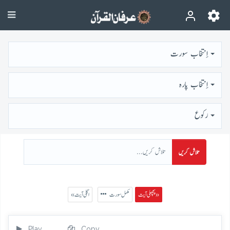
اِنتخاب سورت
اِنتخاب پارہ
رُكوع
تلاش کریں
پچھلی آیت »
مکمل سورت
« اگلی آیت
Play
Copy