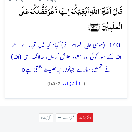
قَالَ اَغَیۡرَ اللّٰہِ اَبۡغِیۡکُمۡ اِلٰـہًا وَّ ہُوَ فَضَّلَکُمۡ عَلَی
الۡعٰلَمِیۡنَ ﴿۱۴۰﴾
140. (موسیٰ علیہ السلام نے) کہا: کیا میں تمہارے لئے
اللہ کے سوا کوئی اور معبود تلاش کروں، حالانکہ اسی (اللہ)
o
نے تمہیں سارے جہانوں پر فضیلت بخشی ہے
الْأَعْرَاف
، 7 : 140)
(
پچھلی آیت »
مکمل سورت
« اگلی آیت