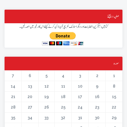
عطیہ دیجئے
کتابیں، میگزین، خطابات اور دیگر اسلامک لٹریچر آن لائن کرنے کیلئے اس کار خیر میں حصہ لیں۔
سورہ
7
6
5
4
3
2
1
14
13
12
11
10
9
8
21
20
19
18
17
16
15
28
27
26
25
24
23
22
35
34
33
32
31
30
29