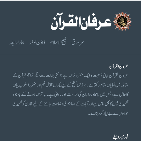
سرورق
شیخ الاسلام
ڈاؤن لوڈز
ہمارا رابطہ
عرفان القرآن
عرفان القرآن اپنی نوعیت کا ایک منفرد ترجمہ ہے جو کئی جہات سے دیگر تراجم قرآن کے
مقابلہ میں نمایاں مقام رکھتا ہے۔ ہر ذہنی سطح کے لیے یکساں قابل فہم اور منفرد اسلوب بیان
کا حامل ہے، جس میں بامحاورہ زبان کی سلاست اور روانی ہے۔ یہ ترجمہ ہونے کے باوجود
تفسیری شان کا بھی حامل ہے اور آیات کے مفاہیم کی وضاحت جاننے کے لیے قاری کو تفسیری
حوالوں سے بے نیاز کر دیتا ہے۔
فوری رابطے