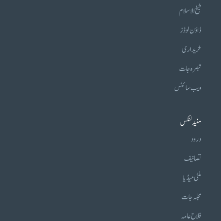
شیخ الاسلام
ڈاؤن لوڈز
خریداری
تبصرہ جات
ویب سائٹس
مفید لنکس
درود
تصانیف
ملٹی میڈیا
مجلہ جات
فلاح عامہ