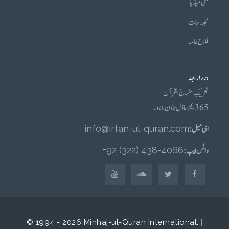
ملٹی میڈیا
مجلہ جات
فلاح عامہ
ہمارا رابطہ
تحریکِ منہاج القرآن
365 ایم، ماڈل ٹاؤن لاہور
ای میل :
info@irfan-ul-quran.com
واٹس ایپ :
4066-438 (322) 92+
© 1994 - 2026 Minhaj-ul-Quran International.
|