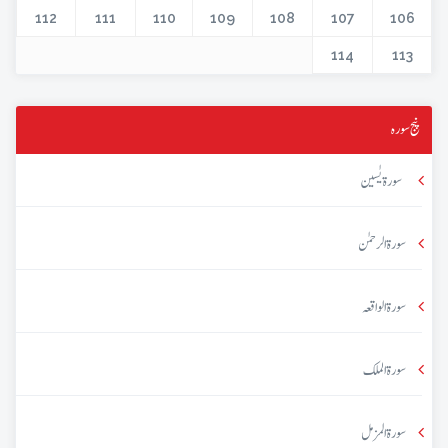
112
111
110
109
108
107
106
114
113
پنج سورہ
سورۃ یٰسین
سورۃ الرحمٰن
سورۃ الواقعہ
سورۃ الملک
سورۃ المزمل