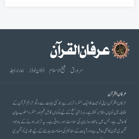
سرورق
شیخ الاسلام
ڈاؤن لوڈز
ہمارا رابطہ
عرفان القرآن
عرفان القرآن اپنی نوعیت کا ایک منفرد ترجمہ ہے جو کئی جہات سے دیگر تراجم قرآن کے
مقابلہ میں نمایاں مقام رکھتا ہے۔ ہر ذہنی سطح کے لیے یکساں قابل فہم اور منفرد اسلوب بیان
کا حامل ہے، جس میں بامحاورہ زبان کی سلاست اور روانی ہے۔ یہ ترجمہ ہونے کے باوجود
تفسیری شان کا بھی حامل ہے اور آیات کے مفاہیم کی وضاحت جاننے کے لیے قاری کو تفسیری