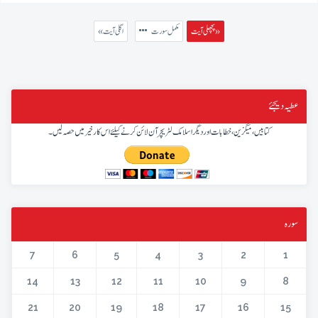
پچھلی آیت »
مکمل سورت
« اگلی آیت
عطیہ دیجئے
کتابیں، میگزین، خطابات اور دیگر اسلامک لٹریچر آن لائن کرنے کیلئے اس کار خیر میں حصہ لیں۔
سورہ
7
6
5
4
3
2
1
14
13
12
11
10
9
8
21
20
19
18
17
16
15