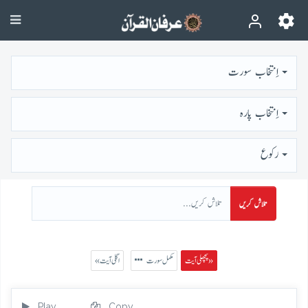
اِنتخاب سورت
اِنتخاب پارہ
رُكوع
تلاش کریں
پچھلی آیت »
مکمل سورت
« اگلی آیت
Play
Copy