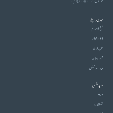
حوالوں سے بے نیاز کر دیتا ہے۔
فوری رابطے
شیخ الاسلام
ڈاؤن لوڈز
خریداری
تبصرہ جات
ویب سائٹس
مفید لنکس
درود
تصانیف