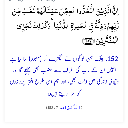
اِنَّ الَّذِیۡنَ اتَّخَذُوا الۡعِجۡلَ سَیَنَالُہُمۡ غَضَبٌ مِّنۡ
رَّبِّہِمۡ وَ ذِلَّۃٌ فِی الۡحَیٰوۃِ الدُّنۡیَا ؕ وَ کَذٰلِکَ نَجۡزِی
الۡمُفۡتَرِیۡنَ ﴿۱۵۲﴾
152. بیشک جن لوگوں نے بچھڑے کو (معبود) بنا لیا ہے
انہیں ان کے رب کی طرف سے غضب بھی پہنچے گا اور
دنیوی زندگی میں ذلت بھی، اور ہم اسی طرح افترا پردازوں
o
کو سزا دیتے ہیں
الْأَعْرَاف
، 7 : 152)
(