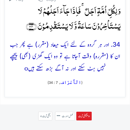
وَ لِکُلِّ اُمَّۃٍ اَجَلٌ ۚ فَاِذَا جَآءَ اَجَلُہُمۡ لَا
یَسۡتَاۡخِرُوۡنَ سَاعَۃً وَّ لَا یَسۡتَقۡدِمُوۡنَ ﴿۳۴﴾
34. اور ہر گروہ کے لئے ایک میعاد (مقرر) ہے پھر جب
ان کا (مقررہ) وقت آجاتا ہے تو وہ ایک گھڑی (بھی) پیچھے
o
نہیں ہٹ سکتے اور نہ آگے بڑھ سکتے ہیں
الْأَعْرَاف
، 7 : 34)
(
پچھلی آیت »
مکمل سورت
« اگلی آیت