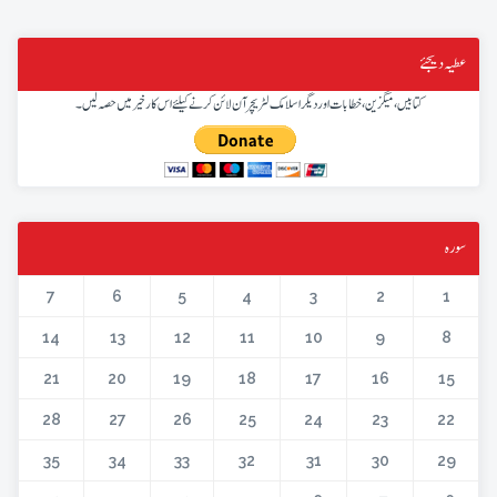
عطیہ دیجئے
کتابیں، میگزین، خطابات اور دیگر اسلامک لٹریچر آن لائن کرنے کیلئے اس کار خیر میں حصہ لیں۔
سورہ
7
6
5
4
3
2
1
14
13
12
11
10
9
8
21
20
19
18
17
16
15
28
27
26
25
24
23
22
35
34
33
32
31
30
29