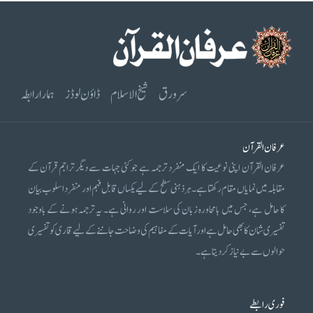
سرورق
شیخ الاسلام
ڈاؤن لوڈز
ہمارا رابطہ
عرفان القرآن
عرفان القرآن اپنی نوعیت کا ایک منفرد ترجمہ ہے جو کئی جہات سے دیگر تراجم قرآن کے
مقابلہ میں نمایاں مقام رکھتا ہے۔ ہر ذہنی سطح کے لیے یکساں قابل فہم اور منفرد اسلوب بیان
کا حامل ہے، جس میں بامحاورہ زبان کی سلاست اور روانی ہے۔ یہ ترجمہ ہونے کے باوجود
تفسیری شان کا بھی حامل ہے اور آیات کے مفاہیم کی وضاحت جاننے کے لیے قاری کو تفسیری
حوالوں سے بے نیاز کر دیتا ہے۔
فوری رابطے