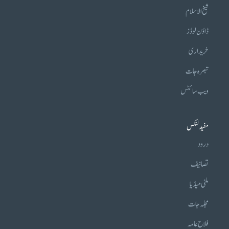
شیخ الاسلام
ڈاؤن لوڈز
خریداری
تبصرہ جات
ویب سائٹس
مفید لنکس
درود
تصانیف
ملٹی میڈیا
مجلہ جات
فلاح عامہ