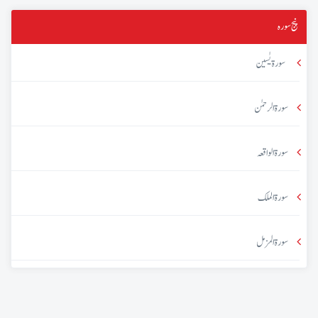
پنج سورہ
سورۃ یٰسین
سورۃ الرحمٰن
سورۃ الواقعہ
سورۃ الملک
سورۃ المزمل