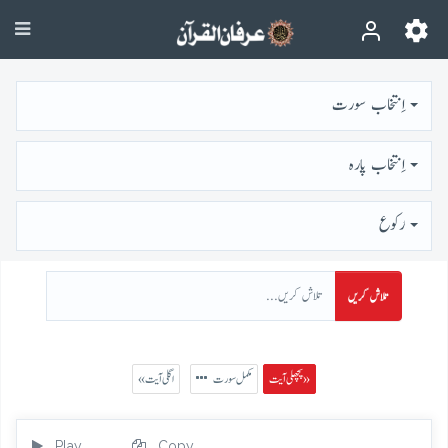
اِنتخاب سورت
اِنتخاب پارہ
رُكوع
تلاش کریں
پچھلی آیت »
مکمل سورت
« اگلی آیت
Play
Copy