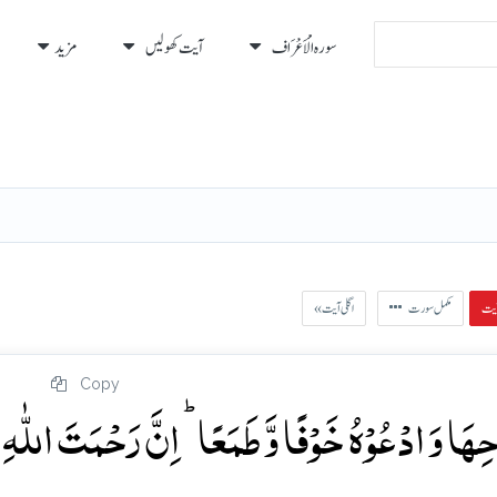
سورہ الْأَعْرَاف
آیت کھولیں
مزید
رہ
رُكوع
مکمل سورت
« اگلی آیت
Copy
َا وَ ادۡعُوۡہُ خَوۡفًا وَّ طَمَعًا ؕ اِنَّ رَحۡمَتَ اللّٰہِ