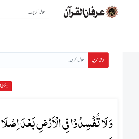
اِنتخاب سورت
اِنتخاب پا
تلاش کریں
پچھلی آیت »
وَ لَا تُفۡسِدُوۡا فِی الۡاَرۡضِ بَعۡدَ اِصۡلَاحِہ