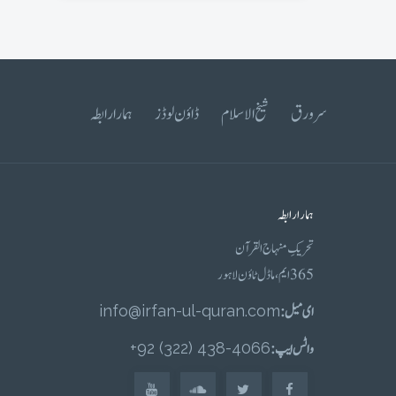
سرورق
شیخ الاسلام
ڈاؤن لوڈز
ہمارا رابطہ
ہمارا رابطہ
تحریکِ منہاج القرآن
365 ایم، ماڈل ٹاؤن لاہور
ای میل :
info@irfan-ul-quran.com
واٹس ایپ :
4066-438 (322) 92+