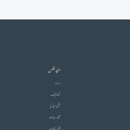
مفید لنکس
درود
تصانیف
ملٹی میڈیا
مجلہ جات
فلاح عامہ