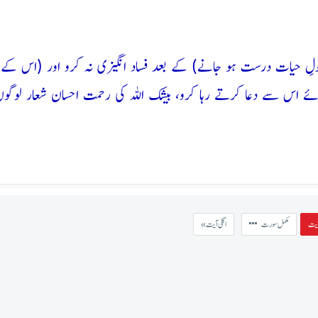
ماحولِ حیات درست ہو جانے) کے بعد فساد انگیزی نہ کرو اور (اس ک
 اس سے دعا کرتے رہا کرو، بیشک اللہ کی رحمت احسان شعار لوگوں
مکمل سورت
« اگلی آیت