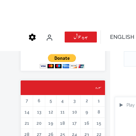
عطیہ دیجئے
جدید تلاش
ENGLISH
کتابیں، میگزین، خطابات اور دیگر اسلامک لٹریچر آن لائن کرنے کیلئے اس کار
خیر میں حصہ لیں۔
سورہ
7
6
5
4
3
2
1
Play
14
13
12
11
10
9
8
21
20
19
18
17
16
15
28
27
26
25
24
23
22