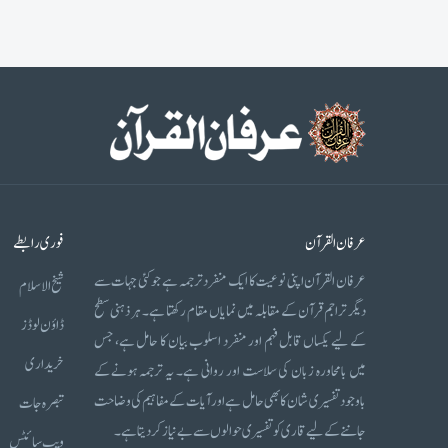
عرفان القرآن
فوری رابطے
عرفان القرآن اپنی نوعیت کا ایک منفرد ترجمہ ہے جو کئی جہات سے
شیخ الاسلام
دیگر تراجم قرآن کے مقابلہ میں نمایاں مقام رکھتا ہے۔ ہر ذہنی سطح
ڈاؤن لوڈز
کے لیے یکساں قابل فہم اور منفرد اسلوب بیان کا حامل ہے، جس
خریداری
میں بامحاورہ زبان کی سلاست اور روانی ہے۔ یہ ترجمہ ہونے کے
باوجود تفسیری شان کا بھی حامل ہے اور آیات کے مفاہیم کی وضاحت
تبصرہ جات
جاننے کے لیے قاری کو تفسیری حوالوں سے بے نیاز کر دیتا ہے۔
ویب سائٹس