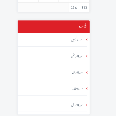
114
113
پنج سورہ
سورۃ یٰسین
سورۃ الرحمٰن
سورۃ الواقعہ
سورۃ الملک
سورۃ المزمل