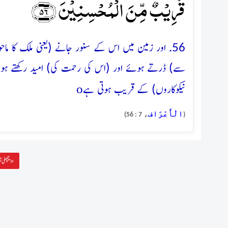
قَرِیۡبٌ مِّنَ الۡمُحۡسِنِیۡنَ ﴿۵۶﴾
56. اور زمین میں اس کے سنور جانے (یعنی ملک کا 
سے) ڈرتے ہوئے اور (اس کی رحمت کی) امید رکھتے ہوئے
o
نیکوکاروں) کے قریب ہوتی ہے
الْأَعْرَاف
، 7 : 56)
(
پچھلی آیت »