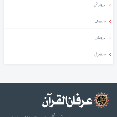
سورۃ الرحمٰن
سورۃ الواقعہ
سورۃ الملک
سورۃ المزمل