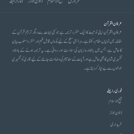
سرورق
شیخ الاسلام
ڈاؤن لوڈز
ہمارا رابطہ
عرفان القرآن
عرفان القرآن اپنی نوعیت کا ایک منفرد ترجمہ ہے جو کئی جہات سے دیگر تراجم قرآن کے
مقابلہ میں نمایاں مقام رکھتا ہے۔ ہر ذہنی سطح کے لیے یکساں قابل فہم اور منفرد اسلوب بیان
کا حامل ہے، جس میں بامحاورہ زبان کی سلاست اور روانی ہے۔ یہ ترجمہ ہونے کے باوجود
تفسیری شان کا بھی حامل ہے اور آیات کے مفاہیم کی وضاحت جاننے کے لیے قاری کو تفسیری
حوالوں سے بے نیاز کر دیتا ہے۔
فوری رابطے
شیخ الاسلام
ڈاؤن لوڈز
خریداری