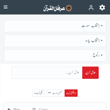
اِنتخاب سورت
اِنتخاب پارہ
رُكوع
تلاش کریں
پچھلی آیت »
مکمل سورت
« اگلی آیت
Play
Copy