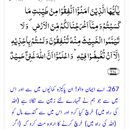
یٰۤاَیُّہَا الَّذِیۡنَ اٰمَنُوۡۤا اَنۡفِقُوۡا مِنۡ طَیِّبٰتِ مَا
کَسَبۡتُمۡ وَ مِمَّاۤ اَخۡرَجۡنَا لَکُمۡ مِّنَ الۡاَرۡضِ ۪ وَ لَا
تَیَمَّمُوا الۡخَبِیۡثَ مِنۡہُ تُنۡفِقُوۡنَ وَ لَسۡتُمۡ بِاٰخِذِیۡہِ
اِلَّاۤ اَنۡ تُغۡمِضُوۡا فِیۡہِ ؕ وَ اعۡلَمُوۡۤا اَنَّ اللّٰہَ غَنِیٌّ حَمِیۡدٌ
﴿۲۶۷﴾
267. اے ایمان والو! ان پاکیزہ کمائیوں میں سے اور اس
میں سے جو ہم نے تمہارے لئے زمین سے نکالا ہے (اللہ
کی راہ میں) خرچ کیا کرو اور اس میں سے گندے مال کو
(اللہ کی راہ میں) خرچ کرنے کا ارادہ مت کرو کہ (اگر