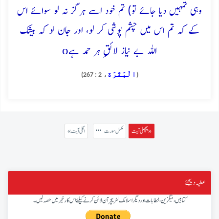
وہی تمہیں دیا جائے تو) تم خود اسے ہرگز نہ لو سوائے اس
کے کہ تم اس میں چشم پوشی کر لو، اور جان لو کہ بیشک
o
اللہ بے نیاز لائقِ ہر حمد ہے
الْبَقَرَة
، 2 : 267)
(
پچھلی آیت »
مکمل سورت
« اگلی آیت
عطیہ دیجئے
کتابیں، میگزین، خطابات اور دیگر اسلامک لٹریچر آن لائن کرنے کیلئے اس کار خیر میں حصہ لیں۔