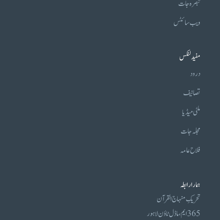
تبصرہ جات
ویب سائٹس
مفید لنکس
درود
تصانیف
ملٹی میڈیا
مجلہ جات
فلاح عامہ
ہمارا رابطہ
تحریکِ منہاج القرآن
365 ایم، ماڈل ٹاؤن لاہور