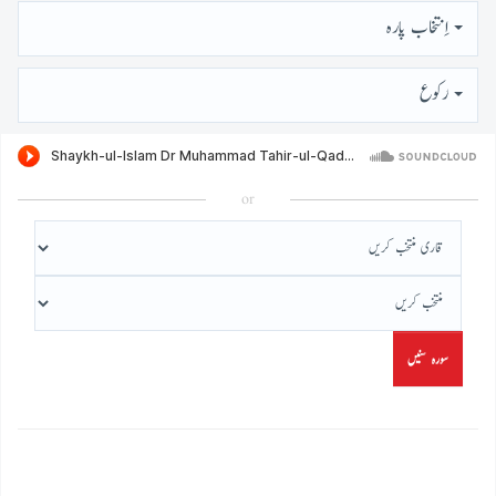
اِنتخاب پارہ
رُكوع
or
سورہ سنیں