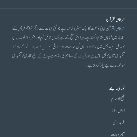
عرفان القرآن
عرفان القرآن اپنی نوعیت کا ایک منفرد ترجمہ ہے جو کئی جہات سے دیگر تراجم قرآن کے
مقابلہ میں نمایاں مقام رکھتا ہے۔ ہر ذہنی سطح کے لیے یکساں قابل فہم اور منفرد اسلوب بیان
کا حامل ہے، جس میں بامحاورہ زبان کی سلاست اور روانی ہے۔ یہ ترجمہ ہونے کے باوجود
تفسیری شان کا بھی حامل ہے اور آیات کے مفاہیم کی وضاحت جاننے کے لیے قاری کو تفسیری
حوالوں سے بے نیاز کر دیتا ہے۔
فوری رابطے
شیخ الاسلام
ڈاؤن لوڈز
خریداری
تبصرہ جات