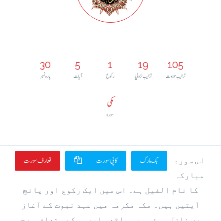
30
5
1
19
105
ترتيب تلاوت
ترتيب نزولي
رکوع
آيات
پارہ نمبر
مکی
سورہ
بک مارک
کاپی سورت
تعارف سورت
اس سورۂ
مبارکہ
کا نام الفیل ہے۔ اس میں ایک رکوع اور پانچ
آیتیں ہیں۔ مکہ مکرمہ میں عہد نبوت کے آغاز
میں نازل ہوئی۔ یہ واقعہ ابرہہ کے متعلق ہے جو