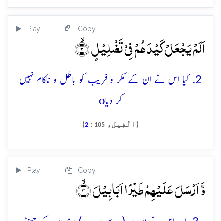
Play
Copy
اَلَمۡ یَجۡعَلۡ کَیۡدَہُمۡ فِیۡ تَضۡلِیۡلٍ ۙ﴿۲﴾
2. کیا اس نے ان کے مکر و فریب کو باطل و ناکام نہیں
o
کر دیا
(الْفِيل،
:
)
2
105
Play
Copy
وَّ اَرۡسَلَ عَلَیۡہِمۡ طَیۡرًا اَبَابِیۡلَ ۙ﴿۳﴾