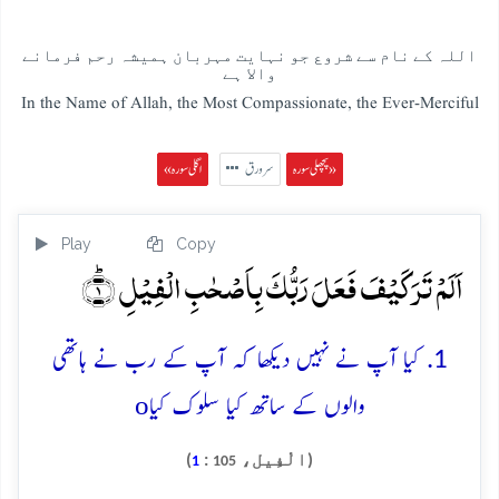
اللہ کے نام سے شروع جو نہایت مہربان ہمیشہ رحم فرمانے
والا ہے
In the Name of Allah, the Most Compassionate, the Ever-Merciful
پچھلی سورہ »
سرورق
« اگلی سورہ
Play
Copy
اَلَمۡ تَرَ کَیۡفَ فَعَلَ رَبُّکَ بِاَصۡحٰبِ الۡفِیۡلِ ؕ﴿۱﴾
1. کیا آپ نے نہیں دیکھا کہ آپ کے رب نے ہاتھی
o
والوں کے ساتھ کیا سلوک کیا
(الْفِيل،
:
)
1
105