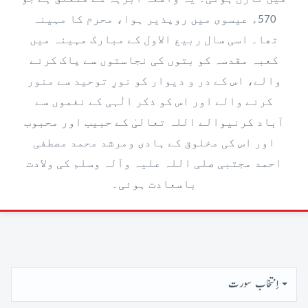
570ء عیسوی میں روپذیر ہوا، محرم کا مہینہ
تھا۔ اسی سال ربیع الاول کے مبارک مہینہ میں
کعبہ مقدسہ کو بتوں کی نجاستوں سے پاک کرنے
والے، اس کے در و دیوار کو نورِ توحید سے منور
کرنے والے اور اس کو ذکر الٰہی کے نغموں سے
آباد کرنیوالے اللہ تعالیٰ کے حبیب اور محبوب
اور اس کی مخلوق کے ہادی ومرشد محمد مصطفی
احمد مجتبی صلی اللہ علیہ وآلہ وسلم کی ولادت
باسعادت ہوئی۔
اِنتخاب سورت