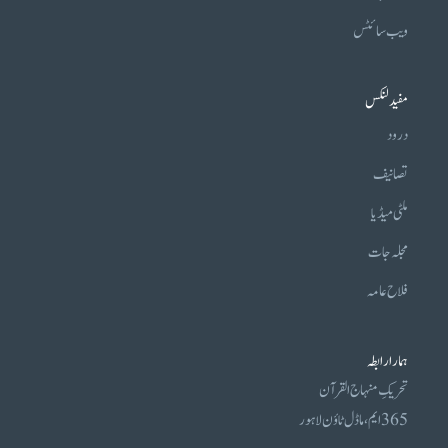
ویب سائٹس
مفید لنکس
درود
تصانیف
ملٹی میڈیا
مجلہ جات
فلاح عامہ
ہمارا رابطہ
تحریکِ منہاج القرآن
365 ایم، ماڈل ٹاؤن لاہور