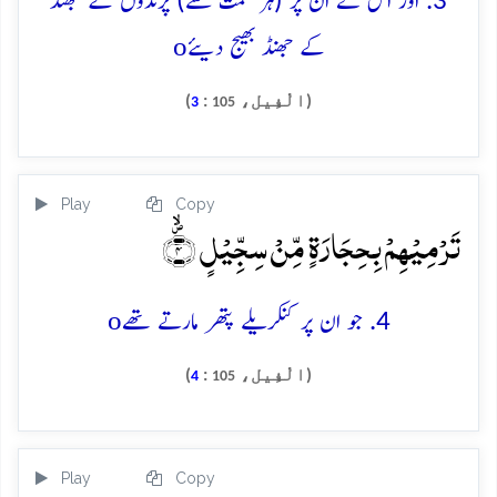
3. اور اس نے ان پر (ہر سمت سے) پرندوں کے جھنڈ
o
کے جھنڈ بھیج دیئے
(الْفِيل،
:
)
3
105
Play
Copy
تَرۡمِیۡہِمۡ بِحِجَارَۃٍ مِّنۡ سِجِّیۡلٍ ۪ۙ﴿۴﴾
o
4. جو ان پر کنکریلے پتھر مارتے تھے
(الْفِيل،
:
)
4
105
Play
Copy