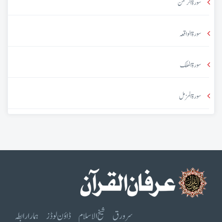
سورۃ الرحمٰن
سورۃ الواقعہ
سورۃ الملک
سورۃ المزمل
سرورق
شیخ الاسلام
ڈاؤن لوڈز
ہمارا رابطہ