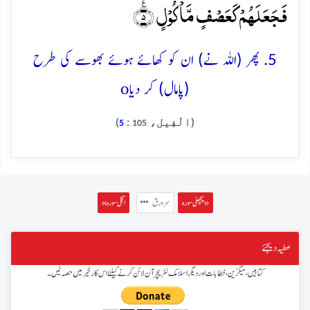
فَجَعَلَہُمۡ کَعَصۡفٍ مَّاۡکُوۡلٍ ٪﴿۵﴾
5. پھر (اللہ نے) ان کو کھائے ہوئے بھوسے کی طرح
o
(پامال) کر دیا
(الْفِيل،
:
)
5
105
پچھلی سورہ »
سرورق
« اگلی سورہ
عطیہ دیجئے
کتابیں، میگزین، خطابات اور دیگر اسلامک لٹریچر آن لائن کرنے کیلئے اس کار خیر میں حصہ لیں۔