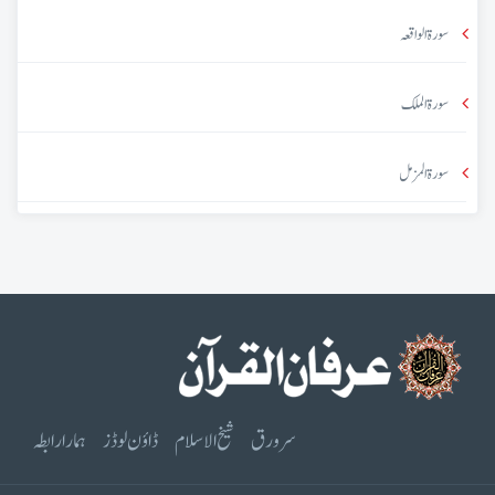
سورۃ الواقعہ
سورۃ الملک
سورۃ المزمل
سرورق
شیخ الاسلام
ڈاؤن لوڈز
ہمارا رابطہ