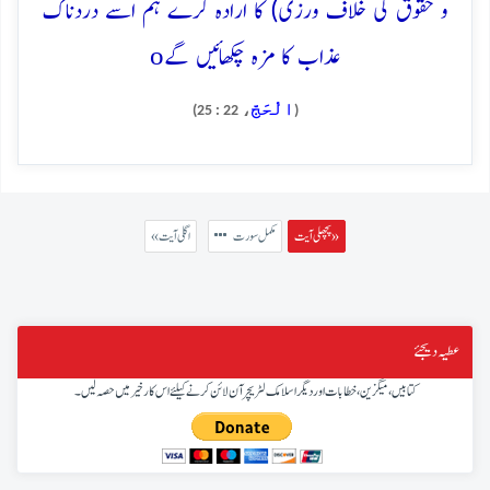
و حقوق کی خلاف ورزی) کا ارادہ کرے ہم اسے دردناک
o
عذاب کا مزہ چکھائیں گے
الْحَجّ
، 22 : 25)
(
پچھلی آیت »
مکمل سورت
« اگلی آیت
عطیہ دیجئے
کتابیں، میگزین، خطابات اور دیگر اسلامک لٹریچر آن لائن کرنے کیلئے اس کار خیر میں حصہ لیں۔