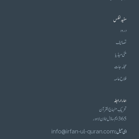
مفید لنکس
درود
تصانیف
ملٹی میڈیا
مجلہ جات
فلاح عامہ
ہمارا رابطہ
تحریکِ منہاج القرآن
365 ایم، ماڈل ٹاؤن لاہور
ای میل :
info@irfan-ul-quran.com