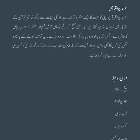
عرفان القرآن
عرفان القرآن اپنی نوعیت کا ایک منفرد ترجمہ ہے جو کئی جہات سے دیگر تراجم قرآن کے
مقابلہ میں نمایاں مقام رکھتا ہے۔ ہر ذہنی سطح کے لیے یکساں قابل فہم اور منفرد اسلوب بیان
کا حامل ہے، جس میں بامحاورہ زبان کی سلاست اور روانی ہے۔ یہ ترجمہ ہونے کے باوجود
تفسیری شان کا بھی حامل ہے اور آیات کے مفاہیم کی وضاحت جاننے کے لیے قاری کو تفسیری
حوالوں سے بے نیاز کر دیتا ہے۔
فوری رابطے
شیخ الاسلام
ڈاؤن لوڈز
خریداری
تبصرہ جات
ویب سائٹس