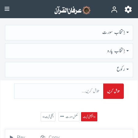
اِنتخاب سورت
اِنتخاب پارہ
رُكوع
تلاش کریں
پچھلی آیت »
مکمل سورت
« اگلی آیت
Play
Copy