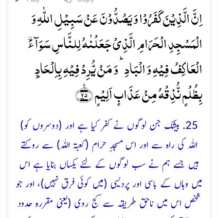
اِنَّ الَّذِیۡنَ کَفَرُوۡا وَ یَصُدُّوۡنَ عَنۡ سَبِیۡلِ اللّٰہِ وَ
الۡمَسۡجِدِ الۡحَرَامِ الَّذِیۡ جَعَلۡنٰہُ لِلنَّاسِ سَوَآءَۨ
الۡعَاکِفُ فِیۡہِ وَ الۡبَادِ ؕ وَ مَنۡ یُّرِدۡ فِیۡہِ بِاِلۡحَادٍۭ
بِظُلۡمٍ نُّذِقۡہُ مِنۡ عَذَابٍ اَلِیۡمٍ ﴿٪۲۵﴾
25. بیشک جن لوگوں نے کفر کیا ہے اور (دوسروں کو)
اللہ کی راہ سے اور اس مسجدِ حرام (کعبۃ اللہ) سے روکتے
ہیں جسے ہم نے سب لوگوں کے لئے یکساں بنایا ہے اس
میں وہاں کے باسی اور پردیسی (میں کوئی فرق نہیں)، اور جو
شخص اس میں ناحق طریقہ سے کج روی (یعنی مقررہ حدود