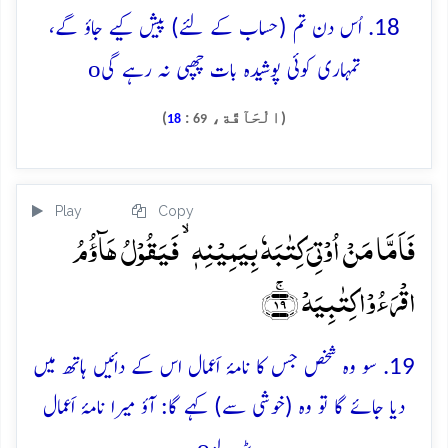
18. اُس دن تم (حساب کے لئے) پیش کیے جاؤ گے،
o
تمہاری کوئی پوشیدہ بات چھپی نہ رہے گی
(الْحَآقَّة،
:
)
18
69
Play
Copy
فَاَمَّا مَنۡ اُوۡتِیَ کِتٰبَہٗ بِیَمِیۡنِہٖ ۙ فَیَقُوۡلُ ہَآؤُمُ
اقۡرَءُوۡا کِتٰبِیَہۡ ﴿ۚ۱۹﴾
19. سو وہ شخص جس کا نامۂ اَعمال اس کے دائیں ہاتھ میں
دیا جائے گا تو وہ (خوشی سے) کہے گا: آؤ میرا نامۂ اَعمال
o