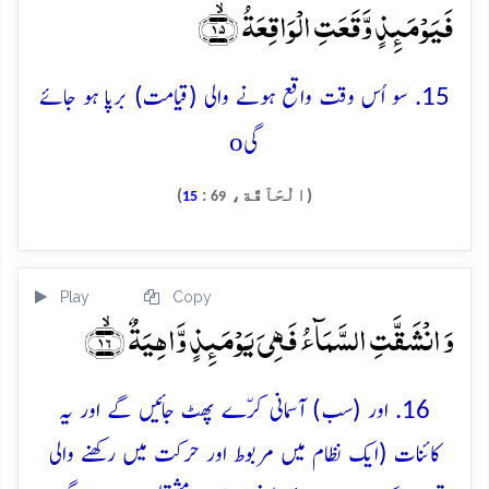
فَیَوۡمَئِذٍ وَّقَعَتِ الۡوَاقِعَۃُ ﴿ۙ۱۵﴾
15. سو اُس وقت واقع ہونے والی (قیامت) برپا ہو جائے
o
گی
(الْحَآقَّة،
:
)
15
69
Play
Copy
وَ انۡشَقَّتِ السَّمَآءُ فَہِیَ یَوۡمَئِذٍ وَّاہِیَۃٌ ﴿ۙ۱۶﴾
16. اور (سب) آسمانی کرّے پھٹ جائیں گے اور یہ
کائنات (ایک نظام میں مربوط اور حرکت میں رکھنے والی