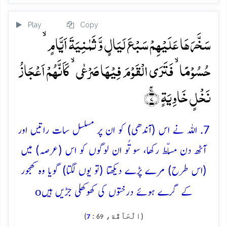
Play
Copy
سَخَّرَہَا عَلَیۡہِمۡ سَبۡعَ لَیَالٍ وَّ ثَمٰنِیَۃَ اَیَّامٍ ۙ
حُسُوۡمًا ۙ فَتَرَی الۡقَوۡمَ فِیۡہَا صَرۡعٰی ۙ کَاَنَّہُمۡ اَعۡجَازُ
نَخۡلٍ خَاوِیَۃٍ ۚ﴿۷﴾
7. اللہ نے اس (آندھی) کو ان پر مسلسل سات راتیں اور
آٹھ دن مسلّط رکھا، سو تُو ان لوگوں کو اس (عرصہ) میں
(اس طرح) مرے پڑے دیکھتا (تو یوں لگتا) گویا وہ کھجور
o
کے گرے ہوئے درختوں کی کھوکھلی جڑیں ہیں
(الْحَآقَّة،
:
)
7
69