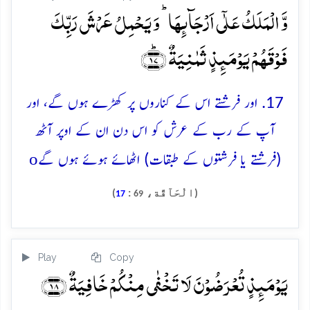
وَّ الۡمَلَکُ عَلٰۤی اَرۡجَآئِہَا ؕ وَ یَحۡمِلُ عَرۡشَ رَبِّکَ
فَوۡقَہُمۡ یَوۡمَئِذٍ ثَمٰنِیَۃٌ ﴿ؕ۱۷﴾
17. اور فرشتے اس کے کناروں پر کھڑے ہوں گے، اور
آپ کے رب کے عرش کو اس دن ان کے اوپر آٹھ
o
(فرشتے یا فرشتوں کے طبقات) اٹھائے ہوئے ہوں گے
(الْحَآقَّة،
:
)
17
69
Play
Copy
یَوۡمَئِذٍ تُعۡرَضُوۡنَ لَا تَخۡفٰی مِنۡکُمۡ خَافِیَۃٌ ﴿۱۸﴾