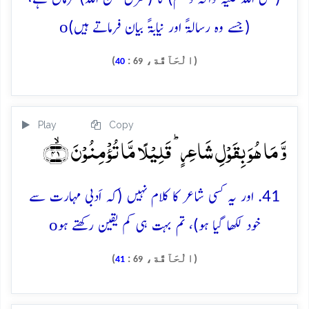
o
(جسے وہ رسالۃً اور نیابۃً بیان فرماتے ہیں)
(الْحَآقَّة،
:
)
40
69
Play
Copy
وَّ مَا ہُوَ بِقَوۡلِ شَاعِرٍ ؕ قَلِیۡلًا مَّا تُؤۡمِنُوۡنَ ﴿ۙ۴۱﴾
41. اور یہ کسی شاعر کا کلام نہیں (کہ اَدبی مہارت سے
o
خود لکھا گیا ہو)، تم بہت ہی کم یقین رکھتے ہو
(الْحَآقَّة،
:
)
41
69