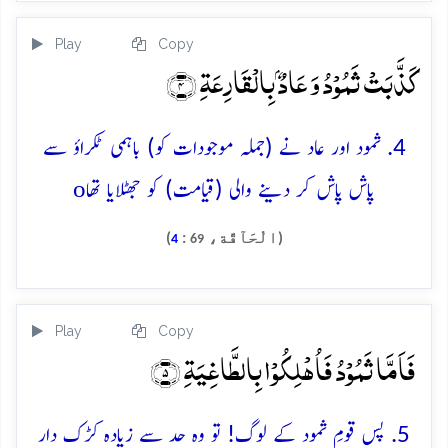
Play
Copy
کَذَّبَتۡ ثَمُوۡدُ وَ عَادٌۢ بِالۡقَارِعَۃِ ﴿۴﴾
4. ثمود اور عاد نے (جملہ موجودات کو) باہمی ٹکراؤ سے
o
پاش پاش کر دینے والی (قیامت) کو جھٹلایا تھا
(الْحَآقَّة،
:
)
4
69
Play
Copy
فَاَمَّا ثَمُوۡدُ فَاُہۡلِکُوۡا بِالطَّاغِیَۃِ ﴿۵﴾
5. پس قومِ ثمود کے لوگ! تو وہ حد سے زیادہ کڑک دار