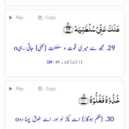
Play
Copy
ہَلَکَ عَنِّیۡ سُلۡطٰنِیَہۡ ﴿ۚ۲۹﴾
o
29. مجھ سے میری قوت و سلطنت (بھی) جاتی رہی
(الْحَآقَّة،
:
)
29
69
Play
Copy
خُذُوۡہُ فَغُلُّوۡہُ ﴿ۙ۳۰﴾
o
30. (حکم ہوگا:) اسے پکڑ لو اور اسے طوق پہنا دو