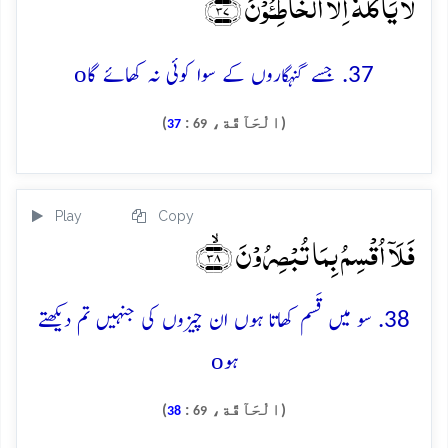
لَّا یَاۡکُلُہٗۤ اِلَّا الۡخَاطِـُٔوۡنَ ﴿٪۳۷﴾
o
37. جسے گنہگاروں کے سوا کوئی نہ کھائے گا
(الْحَآقَّة،
:
)
37
69
Play
Copy
فَلَاۤ اُقۡسِمُ بِمَا تُبۡصِرُوۡنَ ﴿ۙ۳۸﴾
38. سو میں قَسم کھاتا ہوں ان چیزوں کی جنہیں تم دیکھتے
o
ہو
(الْحَآقَّة،
:
)
38
69