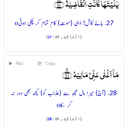
یٰلَیۡتَہَا کَانَتِ الۡقَاضِیَۃَ ﴿ۚ۲۷﴾
o
27. ہائے کاش! وُہی (موت) کام تمام کر چکی ہوتی
(الْحَآقَّة،
:
)
27
69
Play
Copy
مَاۤ اَغۡنٰی عَنِّیۡ مَالِیَہۡ ﴿ۚ۲۸﴾
28. (آج) میرا مال مجھ سے (عذاب کو) کچھ بھی دور نہ
o
کر سکا
(الْحَآقَّة،
:
)
28
69