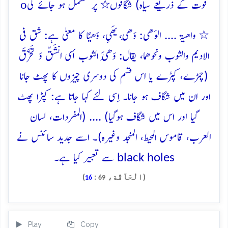
o
قوت کے ذریعے سیاہ) شگافوں٭ پر مشتمل ہو جائے گی
٭ واھیۃ .... الوَھی: وَھِی، یَھِی، وَھیًا کا معنیٰ ہے: شق فی
الادیم والثوب ونحوھما، یقال: وَھِیَ الثوب أی انشَقّ وَ تَخَرّقَ
(چمڑے، کپڑے یا اس قسم کی دوسری چیزوں کا پھٹ جانا
اور ان میں شگاف ہو جانا۔ اِسی لئے کہا جاتا ہے: کپڑا پھٹ
گیا اور اس میں شگاف ہوگیا) .... (المفردات، لسان
العرب، قاموس المحیط، المنجد وغیرہ)۔ اسے جدید سائنس نے
black holes سے تعبیر کیا ہے۔
(الْحَآقَّة،
:
)
16
69
Play
Copy