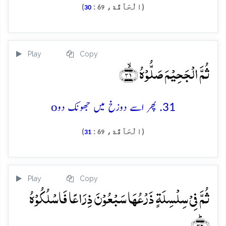
(الْحَآقَّة،
:
)
30
69
Play
Copy
ثُمَّ الۡجَحِیۡمَ صَلُّوۡہُ ﴿ۙ۳۱﴾
o
31. پھر اسے دوزخ میں جھونک دو
(الْحَآقَّة،
:
)
31
69
Play
Copy
ثُمَّ فِیۡ سِلۡسِلَۃٍ ذَرۡعُہَا سَبۡعُوۡنَ ذِرَاعًا فَاسۡلُکُوۡہُ
﴿ؕ۳۲﴾