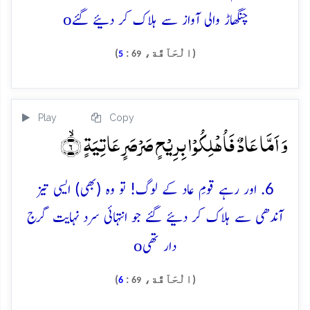
o
چنگھاڑ والی آواز سے ہلاک کر دئیے گئے
(الْحَآقَّة،
:
)
5
69
Play
Copy
وَ اَمَّا عَادٌ فَاُہۡلِکُوۡا بِرِیۡحٍ صَرۡصَرٍ عَاتِیَۃٍ ۙ﴿۶﴾
6. اور رہے قومِ عاد کے لوگ! تو وہ (بھی) ایسی تیز
آندھی سے ہلاک کر دئیے گئے جو انتہائی سرد نہایت گرج
o
دار تھی
(الْحَآقَّة،
:
)
6
69