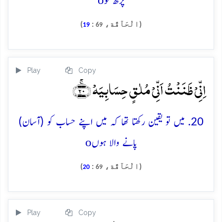
پڑھ لو
(الْحَآقَّة،
:
)
19
69
Play
Copy
اِنِّیۡ ظَنَنۡتُ اَنِّیۡ مُلٰقٍ حِسَابِیَہۡ ﴿ۚ۲۰﴾
20. میں تو یقین رکھتا تھا کہ میں اپنے حساب کو (آسان)
o
پانے والا ہوں
(الْحَآقَّة،
:
)
20
69
Play
Copy