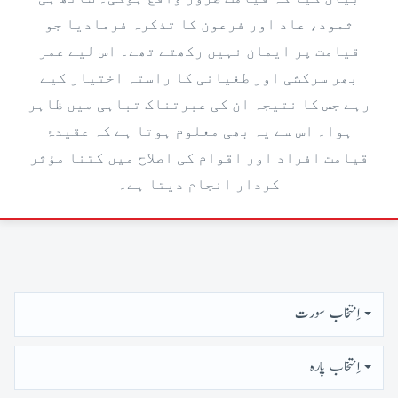
ثمود، عاد اور فرعون کا تذکرہ فرمادیا جو
قیامت پر ایمان نہیں رکھتے تھے۔ اس لیے عمر
بھر سرکشی اور طغیانی کا راستہ اختیار کیے
رہے جس کا نتیجہ ان کی عبرتناک تباہی میں ظاہر
ہوا۔ اس سے یہ بھی معلوم ہوتا ہے کہ عقیدۂ
قیامت افراد اور اقوام کی اصلاح میں کتنا مؤثر
کردار انجام دیتا ہے۔
اِنتخاب سورت
اِنتخاب پارہ