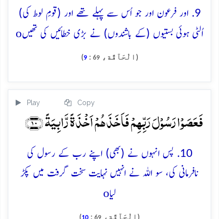
9. اور فرعون اور جو اُس سے پہلے تھے اور (قومِ لوط کی)
o
اُلٹی ہوئی بستیوں (کے باشندوں) نے بڑی خطائیں کی تھیں
(الْحَآقَّة،
:
)
9
69
Play
Copy
فَعَصَوۡا رَسُوۡلَ رَبِّہِمۡ فَاَخَذَہُمۡ اَخۡذَۃً رَّابِیَۃً ﴿۱۰﴾
10. پس انہوں نے (بھی) اپنے رب کے رسول کی
نافرمانی کی، سو اللہ نے انہیں نہایت سخت گرفت میں پکڑ
o
لیا
(الْحَآقَّة،
:
)
10
69