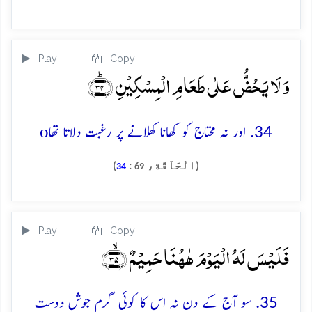
Play
Copy
وَ لَا یَحُضُّ عَلٰی طَعَامِ الۡمِسۡکِیۡنِ ﴿ؕ۳۴﴾
o
34. اور نہ محتاج کو کھانا کھلانے پر رغبت دلاتا تھا
(الْحَآقَّة،
:
)
34
69
Play
Copy
فَلَیۡسَ لَہُ الۡیَوۡمَ ہٰہُنَا حَمِیۡمٌ ﴿ۙ۳۵﴾
35. سو آج کے دن نہ اس کا کوئی گرم جوش دوست