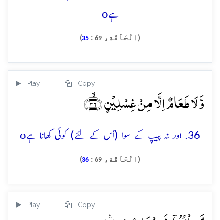
o
ہے
(الْحَآقَّة،
:
)
35
69
Play
Copy
وَّ لَا طَعَامٌ اِلَّا مِنۡ غِسۡلِیۡنٍ ﴿ۙ۳۶﴾
o
36. اور نہ پیپ کے سوا (اُس کے لئے) کوئی کھانا ہے
(الْحَآقَّة،
:
)
36
69
Play
Copy