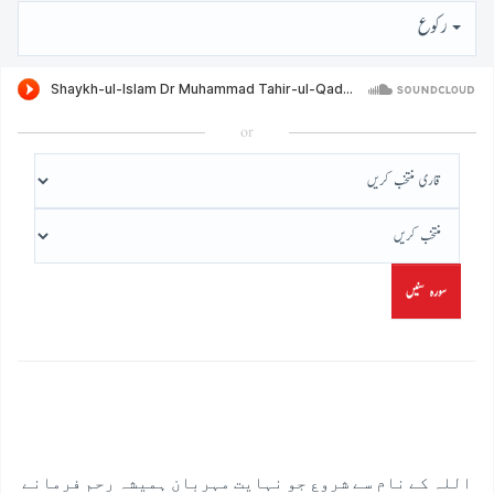
رُكوع
or
سورہ سنیں
اللہ کے نام سے شروع جو نہایت مہربان ہمیشہ رحم فرمانے