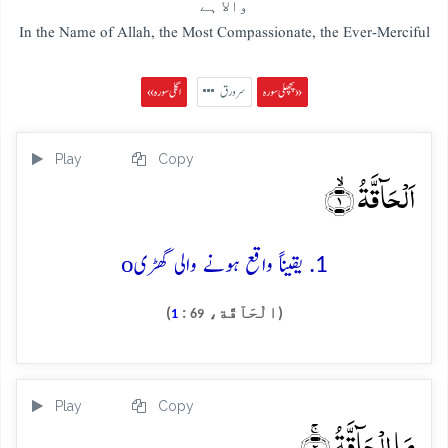
والا ہے
In the Name of Allah, the Most Compassionate, the Ever-Merciful
پچھلی سورہ »
سرورق
« اگلی سورہ
Play
Copy
اَلۡحَآقَّۃُ ۙ﴿۱﴾
o
1. یقیناً واقع ہونے والی گھڑی
(الْحَآقَّة،
:
)
1
69
Play
Copy
مَا الۡحَآقَّۃُ ۚ﴿۲﴾