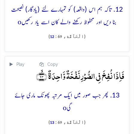
12. تاکہ ہم اس (واقعہ) کو تمہارے لئے (یادگار) نصیحت
o
بنا دیں اور محفوظ رکھنے والے کان اسے یاد رکھیں
(الْحَآقَّة،
:
)
12
69
Play
Copy
فَاِذَا نُفِخَ فِی الصُّوۡرِ نَفۡخَۃٌ وَّاحِدَۃٌ ﴿ۙ۱۳﴾
13. پھر جب صور میں ایک مرتبہ پھونک ماری جائے
o
گی
(الْحَآقَّة،
:
)
13
69