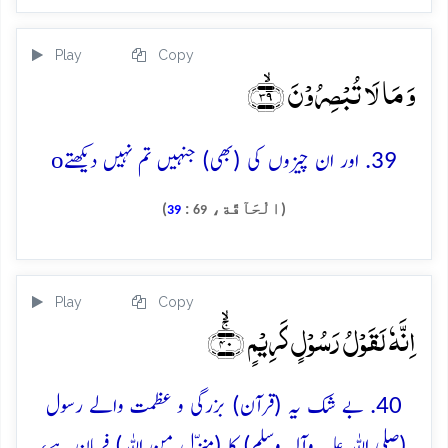
Play
Copy
وَ مَا لَا تُبۡصِرُوۡنَ ﴿ۙ۳۹﴾
o
39. اور ان چیزوں کی (بھی) جنہیں تم نہیں دیکھتے
(الْحَآقَّة،
:
)
39
69
Play
Copy
اِنَّہٗ لَقَوۡلُ رَسُوۡلٍ کَرِیۡمٍ ﴿ۚۙ۴۰﴾
40. بے شک یہ (قرآن) بزرگی و عظمت والے رسول
(صلی اللہ علیہ وآلہ وسلم) کا (منزّل من اللہ) فرمان ہے،