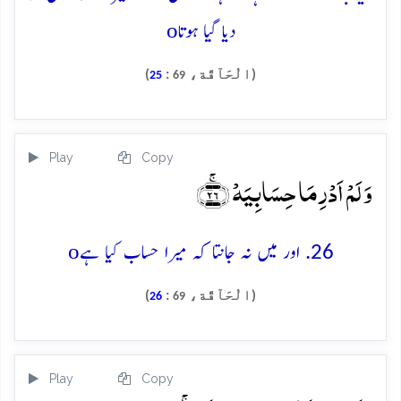
o
دیا گیا ہوتا
(الْحَآقَّة،
:
)
25
69
Play
Copy
وَ لَمۡ اَدۡرِ مَا حِسَابِیَہۡ ﴿ۚ۲۶﴾
o
26. اور میں نہ جانتا کہ میرا حساب کیا ہے
(الْحَآقَّة،
:
)
26
69
Play
Copy