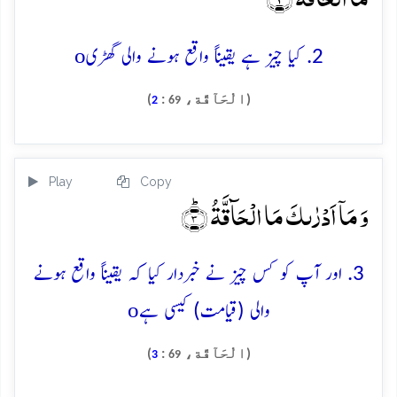
o
2. کیا چیز ہے یقیناً واقع ہونے والی گھڑی
(الْحَآقَّة،
:
)
2
69
Play
Copy
وَ مَاۤ اَدۡرٰىکَ مَا الۡحَآقَّۃُ ؕ﴿۳﴾
3. اور آپ کو کس چیز نے خبردار کیا کہ یقیناً واقع ہونے
o
والی (قیامت) کیسی ہے
(الْحَآقَّة،
:
)
3
69