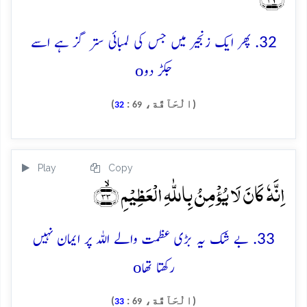
32. پھر ایک زنجیر میں جس کی لمبائی ستر گز ہے اسے
o
جکڑ دو
(الْحَآقَّة،
:
)
32
69
Play
Copy
اِنَّہٗ کَانَ لَا یُؤۡمِنُ بِاللّٰہِ الۡعَظِیۡمِ ﴿ۙ۳۳﴾
33. بے شک یہ بڑی عظمت والے اللہ پر ایمان نہیں
o
رکھتا تھا
(الْحَآقَّة،
:
)
33
69