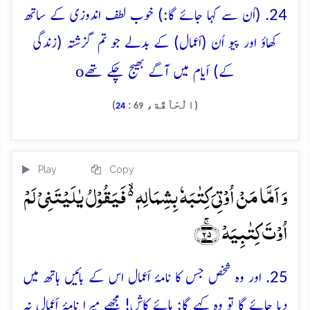
24. (اُن سے کہا جائے گا:) خوب لطف اندوزی کے ساتھ
کھاؤ اور پیو اُن (اَعمال) کے بدلے جو تم گزشتہ (زندگی
o
کے) اَیام میں آگے بھیج چکے تھے
(الْحَآقَّة،
:
)
24
69
Play
Copy
وَ اَمَّا مَنۡ اُوۡتِیَ کِتٰبَہٗ بِشِمَالِہٖ ۬ۙ فَیَقُوۡلُ یٰلَیۡتَنِیۡ لَمۡ
اُوۡتَ کِتٰبِیَہۡ ﴿ۚ۲۵﴾
25. اور وہ شخص جس کا نامۂ اَعمال اس کے بائیں ہاتھ میں
دیا جائے گا تو وہ کہے گا: ہائے کاش! مجھے میرا نامۂ اَعمال نہ