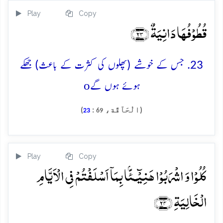
Play
Copy
قُطُوۡفُہَا دَانِیَۃٌ ﴿۲۳﴾
23. جس کے خوشے (پھلوں کی کثرت کے باعث) جھکے
o
ہوئے ہوں گے
(الْحَآقَّة،
:
)
23
69
Play
Copy
کُلُوۡا وَ اشۡرَبُوۡا ہَنِیۡٓـئًۢا بِمَاۤ اَسۡلَفۡتُمۡ فِی الۡاَیَّامِ
الۡخَالِیَۃِ ﴿۲۴﴾