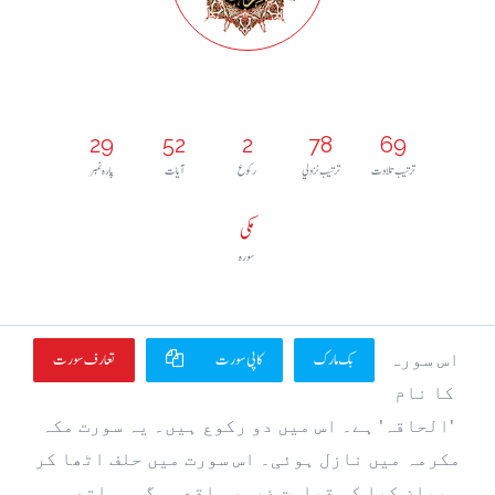
29
52
2
78
69
ترتيب تلاوت
ترتيب نزولي
رکوع
آيات
پارہ نمبر
مکی
سورہ
بک مارک
کاپی سورت
تعارف سورت
اس سورہ
کا نام
'الحاقہ' ہے۔ اس میں دو رکوع ہیں۔ یہ سورت مکہ
مکرمہ میں نازل ہوئی۔ اس سورت میں حلف اٹھا کر
بیان کیا کہ قیامت ضرور واقع ہوگی۔ ساتھ ہی