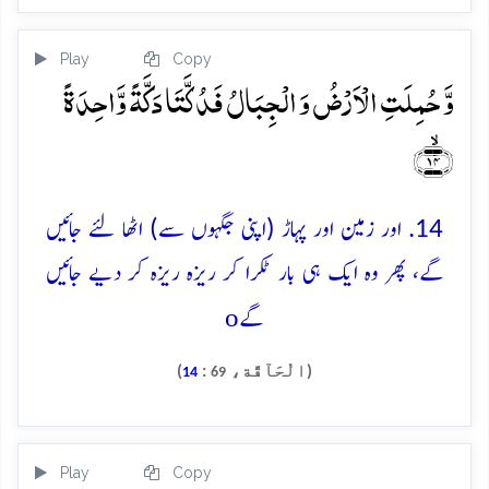
Play
Copy
وَّ حُمِلَتِ الۡاَرۡضُ وَ الۡجِبَالُ فَدُکَّتَا دَکَّۃً وَّاحِدَۃً
﴿ۙ۱۴﴾
14. اور زمین اور پہاڑ (اپنی جگہوں سے) اٹھا لئے جائیں
گے، پھر وہ ایک ہی بار ٹکرا کر ریزہ ریزہ کر دیے جائیں
o
گے
(الْحَآقَّة،
:
)
14
69
Play
Copy