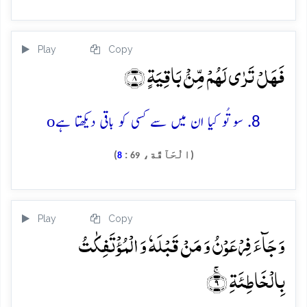
Play
Copy
فَہَلۡ تَرٰی لَہُمۡ مِّنۡۢ بَاقِیَۃٍ ﴿۸﴾
o
8. سو تُو کیا ان میں سے کسی کو باقی دیکھتا ہے
(الْحَآقَّة،
:
)
8
69
Play
Copy
وَ جَآءَ فِرۡعَوۡنُ وَ مَنۡ قَبۡلَہٗ وَ الۡمُؤۡتَفِکٰتُ
بِالۡخَاطِئَۃِ ۚ﴿۹﴾