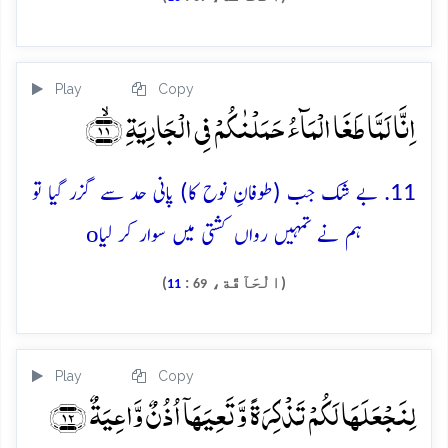
Play
Copy
اِنَّا لَمَّا طَغَا الۡمَآءُ حَمَلۡنٰکُمۡ فِی الۡجَارِیَۃِ ﴿ۙ۱۱﴾
11. بے شک جب (طوفانِ نوح کا) پانی حد سے گزر گیا تو
o
ہم نے تمہیں رواں کشتی میں سوار کر لیا
(الْحَآقَّة،
:
)
11
69
Play
Copy
لِنَجۡعَلَہَا لَکُمۡ تَذۡکِرَۃً وَّ تَعِیَہَاۤ اُذُنٌ وَّاعِیَۃٌ ﴿۱۲﴾