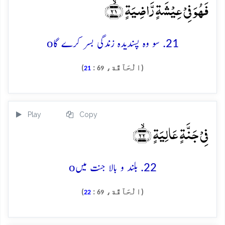
فَہُوَ فِیۡ عِیۡشَۃٍ رَّاضِیَۃٍ ﴿ۙ۲۱﴾
o
21. سو وہ پسندیدہ زندگی بسر کرے گا
(الْحَآقَّة،
:
)
21
69
Play
Copy
فِیۡ جَنَّۃٍ عَالِیَۃٍ ﴿ۙ۲۲﴾
o
22. بلند و بالا جنت میں
(الْحَآقَّة،
:
)
22
69