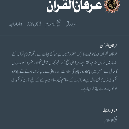
سرورق
شیخ الاسلام
ڈاؤن لوڈز
ہمارا رابطہ
عرفان القرآن
عرفان القرآن اپنی نوعیت کا ایک منفرد ترجمہ ہے جو کئی جہات سے دیگر تراجم قرآن کے
مقابلہ میں نمایاں مقام رکھتا ہے۔ ہر ذہنی سطح کے لیے یکساں قابل فہم اور منفرد اسلوب بیان
کا حامل ہے، جس میں بامحاورہ زبان کی سلاست اور روانی ہے۔ یہ ترجمہ ہونے کے باوجود
تفسیری شان کا بھی حامل ہے اور آیات کے مفاہیم کی وضاحت جاننے کے لیے قاری کو تفسیری
حوالوں سے بے نیاز کر دیتا ہے۔
فوری رابطے
شیخ الاسلام