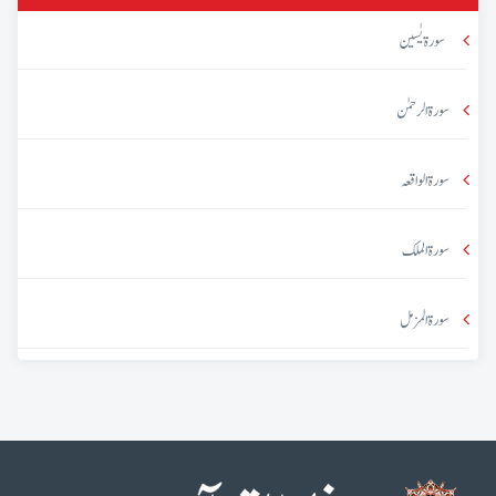
سورۃ یٰسین
سورۃ الرحمٰن
سورۃ الواقعہ
سورۃ الملک
سورۃ المزمل