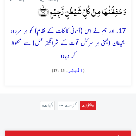
وَ حَفِظۡنٰہَا مِنۡ کُلِّ شَیۡطٰنٍ رَّجِیۡمٍ ﴿ۙ۱۷﴾
17. اور ہم نے اس (آسمانی کائنات کے نظام) کو ہر مردود
شیطان (یعنی ہر سرکش قوت کے شرانگیز عمل) سے محفوظ
o
کر دیا
الْحِجْر
، 15 : 17)
(
پچھلی آیت »
مکمل سورت
« اگلی آیت