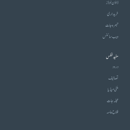
ڈاؤن لوڈز
خریداری
تبصرہ جات
ویب سائٹس
مفید لنکس
درود
تصانیف
ملٹی میڈیا
مجلہ جات
فلاح عامہ