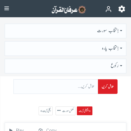
اِنتخاب سورت
اِنتخاب پارہ
رُكوع
تلاش کریں
پچھلی آیت »
مکمل سورت
« اگلی آیت
Play
Copy