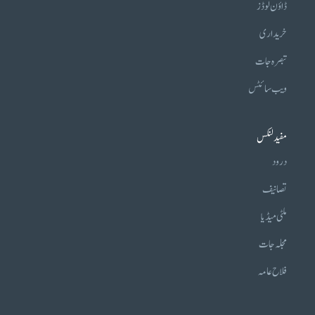
ڈاؤن لوڈز
خریداری
تبصرہ جات
ویب سائٹس
مفید لنکس
درود
تصانیف
ملٹی میڈیا
مجلہ جات
فلاح عامہ