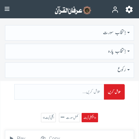
اِنتخاب سورت
اِنتخاب پارہ
رُكوع
تلاش کریں
پچھلی آیت »
مکمل سورت
« اگلی آیت
Play
Copy