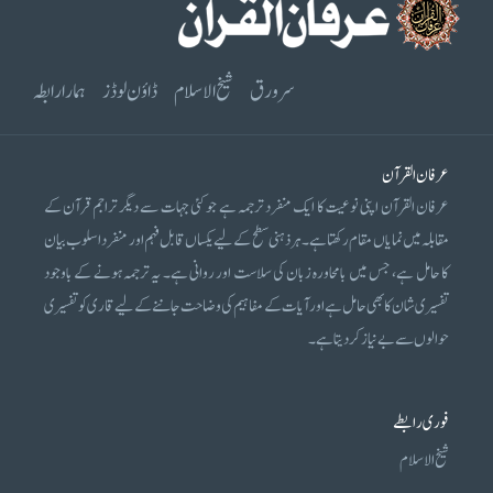
سرورق
شیخ الاسلام
ڈاؤن لوڈز
ہمارا رابطہ
عرفان القرآن
عرفان القرآن اپنی نوعیت کا ایک منفرد ترجمہ ہے جو کئی جہات سے دیگر تراجم قرآن کے
مقابلہ میں نمایاں مقام رکھتا ہے۔ ہر ذہنی سطح کے لیے یکساں قابل فہم اور منفرد اسلوب بیان
کا حامل ہے، جس میں بامحاورہ زبان کی سلاست اور روانی ہے۔ یہ ترجمہ ہونے کے باوجود
تفسیری شان کا بھی حامل ہے اور آیات کے مفاہیم کی وضاحت جاننے کے لیے قاری کو تفسیری
حوالوں سے بے نیاز کر دیتا ہے۔
فوری رابطے
شیخ الاسلام