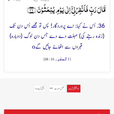
قَالَ رَبِّ فَاَنۡظِرۡنِیۡۤ اِلٰی یَوۡمِ یُبۡعَثُوۡنَ ﴿۳۶﴾
36. اُس نے کہا: اے پروردگار! پس تو مجھے اُس دن تک
(زندہ رہنے کی) مہلت دے دے جس دن لوگ (دوبارہ)
o
قبروں سے اٹھائے جائیں گے
الْحِجْر
، 15 : 36)
(
پچھلی آیت »
مکمل سورت
« اگلی آیت