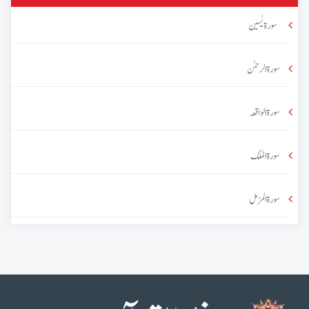
سورۃ یٰسین
سورۃ الرحمٰن
سورۃ الواقعہ
سورۃ الملک
سورۃ المزمل