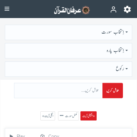
اِنتخاب سورت
اِنتخاب پارہ
رُكوع
تلاش کریں
پچھلی آیت »
مکمل سورت
« اگلی آیت
Play
Copy