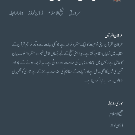
سرورق
شیخ الاسلام
ڈاؤن لوڈز
ہمارا رابطہ
عرفان القرآن
عرفان القرآن اپنی نوعیت کا ایک منفرد ترجمہ ہے جو کئی جہات سے دیگر تراجم قرآن کے
مقابلہ میں نمایاں مقام رکھتا ہے۔ ہر ذہنی سطح کے لیے یکساں قابل فہم اور منفرد اسلوب بیان
کا حامل ہے، جس میں بامحاورہ زبان کی سلاست اور روانی ہے۔ یہ ترجمہ ہونے کے باوجود
تفسیری شان کا بھی حامل ہے اور آیات کے مفاہیم کی وضاحت جاننے کے لیے قاری کو تفسیری
حوالوں سے بے نیاز کر دیتا ہے۔
فوری رابطے
شیخ الاسلام
ڈاؤن لوڈز