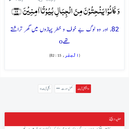
وَ کَانُوۡا یَنۡحِتُوۡنَ مِنَ الۡجِبَالِ بُیُوۡتًا اٰمِنِیۡنَ ﴿۸۲﴾
82. اور وہ لوگ بے خوف و خطر پہاڑوں میں گھر تراشتے
o
تھے
الْحِجْر
، 15 : 82)
(
پچھلی آیت »
مکمل سورت
« اگلی آیت
عطیہ دیجئے