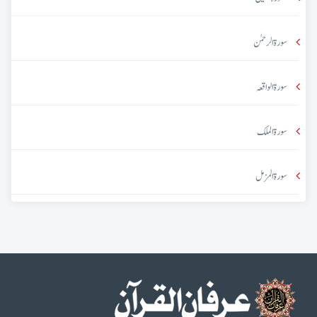
سورۃ الرحمٰن
سورۃ الواقعہ
سورۃ الملک
سورۃ المزمل