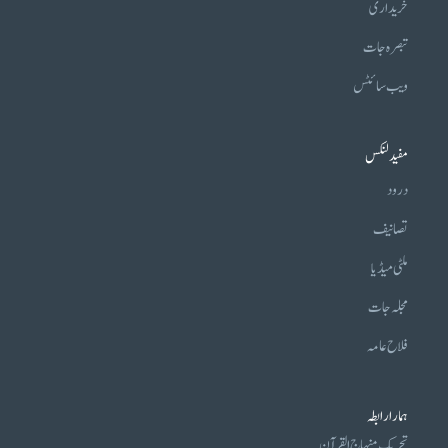
خریداری
تبصرہ جات
ویب سائٹس
مفید لنکس
درود
تصانیف
ملٹی میڈیا
مجلہ جات
فلاح عامہ
ہمارا رابطہ
تحریکِ منہاج القرآن