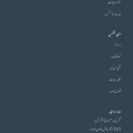
تبصرہ جات
ویب سائٹس
مفید لنکس
درود
تصانیف
ملٹی میڈیا
مجلہ جات
فلاح عامہ
ہمارا رابطہ
تحریکِ منہاج القرآن
365 ایم، ماڈل ٹاؤن لاہور