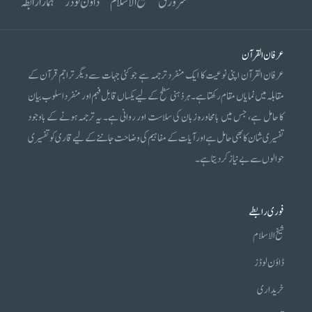
سرورق
شیخ الاسلام
ڈاؤن لوڈز
ہمارا رابطہ
عرفان القرآن
عرفان القرآن اپنی نوعیت کا ایک منفرد ترجمہ ہے جو کئی جہات سے دیگر تراجم قرآن کے
مقابلہ میں نمایاں مقام رکھتا ہے۔ ہر ذہنی سطح کے لیے یکساں قابل فہم اور منفرد اسلوب بیان
کا حامل ہے، جس میں بامحاورہ زبان کی سلاست اور روانی ہے۔ یہ ترجمہ ہونے کے باوجود
تفسیری شان کا بھی حامل ہے اور آیات کے مفاہیم کی وضاحت جاننے کے لیے قاری کو تفسیری
حوالوں سے بے نیاز کر دیتا ہے۔
فوری رابطے
شیخ الاسلام
ڈاؤن لوڈز
خریداری