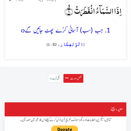
اِذَا السَّمَآءُ انۡفَطَرَتۡ ۙ﴿۱﴾
o
1. جب (سب) آسمانی کرّے پھٹ جائیں گے
الْإِنْفِطَار
، 82 : 1)
(
مکمل سورت
« اگلی آیت
عطیہ دیجئے
کتابیں، میگزین، خطابات اور دیگر اسلامک لٹریچر آن لائن کرنے کیلئے اس کار خیر میں حصہ لیں۔