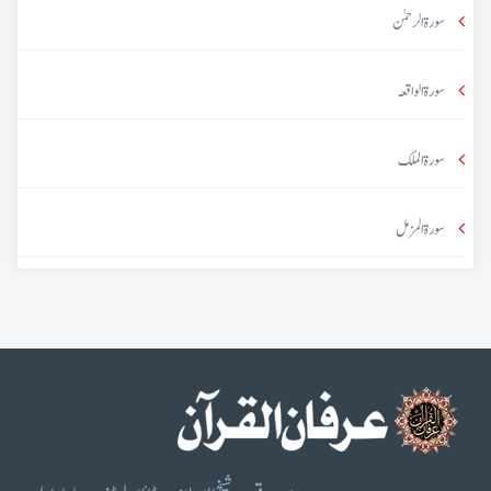
سورۃ الرحمٰن
سورۃ الواقعہ
سورۃ الملک
سورۃ المزمل