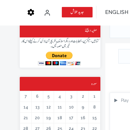
جدید تلاش
ENGLISH
عطیہ دیجئے
کتابیں، میگزین، خطابات اور دیگر اسلامک لٹریچر آن لائن کرنے کیلئے اس کار
خیر میں حصہ لیں۔
سورہ
7
6
5
4
3
2
1
Play
14
13
12
11
10
9
8
21
20
19
18
17
16
15
28
27
26
25
24
23
22