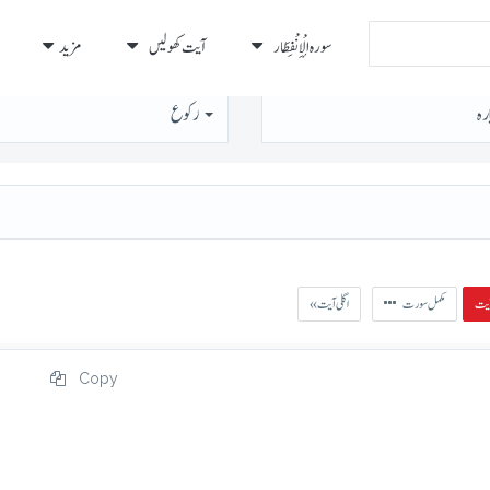
سورہ الْإِنْفِطَار
آیت کھولیں
مزید
رہ
رُكوع
مکمل سورت
« اگلی آیت
Copy