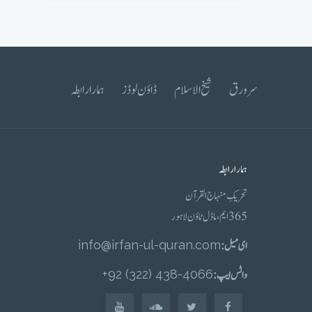
سرورق
شیخ الاسلام
ڈاؤن لوڈز
ہمارا رابطہ
ہمارا رابطہ
تحریکِ منہاج القرآن
365 ایم، ماڈل ٹاؤن لاہور
ای میل :
info@irfan-ul-quran.com
واٹس ایپ :
4066-438 (322) 92+