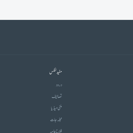
مفید لنکس
درود
تصانیف
ملٹی میڈیا
مجلہ جات
فلاح عامہ