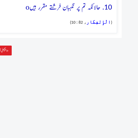
o
10. حالانکہ تم پر نگہبان فرشتے مقرر ہیں
الْإِنْفِطَار
، 82 : 10)
(
پچھلی آیت »