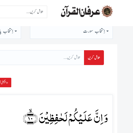
اِنتخاب سورت
اِنتخاب پا
تلاش کریں
پچھلی آیت »
وَ اِنَّ عَلَیۡکُمۡ لَحٰفِظِیۡنَ ﴿ۙ۱۰﴾