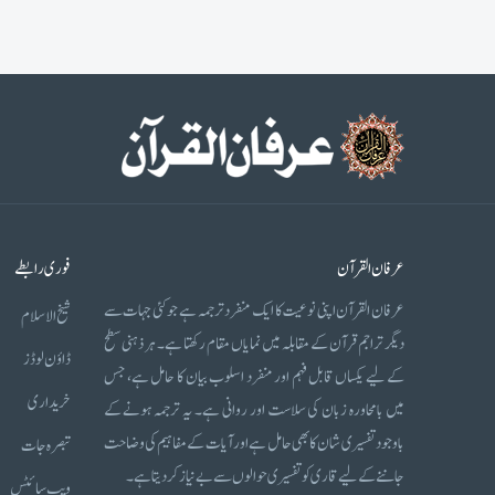
عرفان القرآن
فوری رابطے
عرفان القرآن اپنی نوعیت کا ایک منفرد ترجمہ ہے جو کئی جہات سے
شیخ الاسلام
دیگر تراجم قرآن کے مقابلہ میں نمایاں مقام رکھتا ہے۔ ہر ذہنی سطح
ڈاؤن لوڈز
کے لیے یکساں قابل فہم اور منفرد اسلوب بیان کا حامل ہے، جس
خریداری
میں بامحاورہ زبان کی سلاست اور روانی ہے۔ یہ ترجمہ ہونے کے
باوجود تفسیری شان کا بھی حامل ہے اور آیات کے مفاہیم کی وضاحت
تبصرہ جات
جاننے کے لیے قاری کو تفسیری حوالوں سے بے نیاز کر دیتا ہے۔
ویب سائٹس