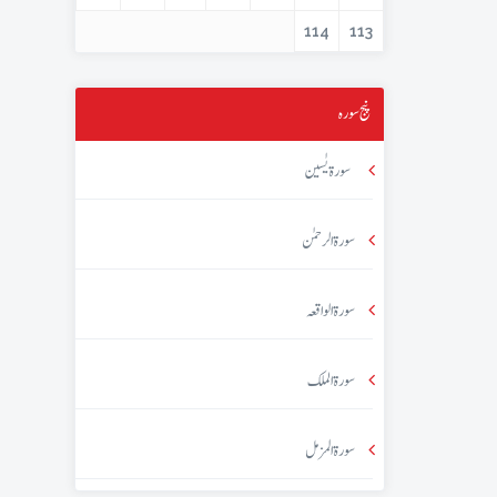
114
113
پنج سورہ
سورۃ یٰسین
سورۃ الرحمٰن
سورۃ الواقعہ
سورۃ الملک
سورۃ المزمل