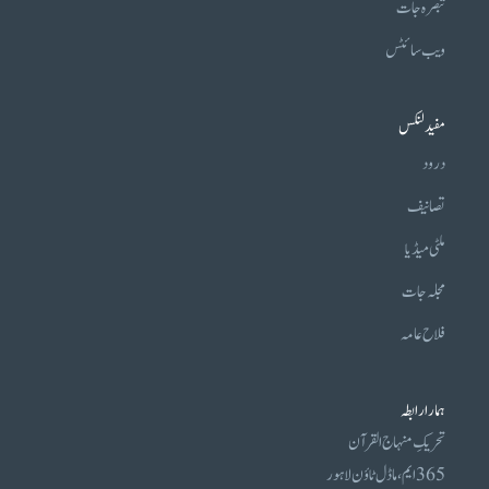
تبصرہ جات
ویب سائٹس
مفید لنکس
درود
تصانیف
ملٹی میڈیا
مجلہ جات
فلاح عامہ
ہمارا رابطہ
تحریکِ منہاج القرآن
365 ایم، ماڈل ٹاؤن لاہور