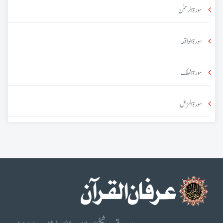
سورۃ الرحمٰن
سورۃ الواقعہ
سورۃ الملک
سورۃ المزمل