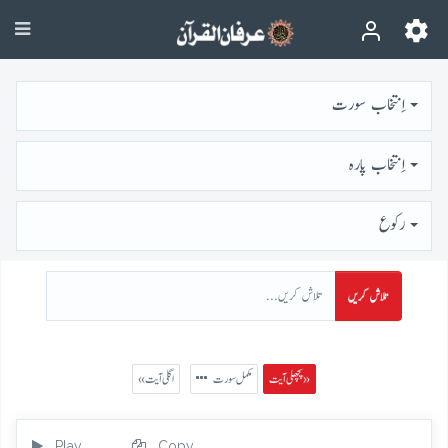
اِنتخاب سورت
اِنتخاب پارہ
رُكوع
تلاش کریں
پچھلی آیت »
مکمل سورت
« اگلی آیت
Play
Copy