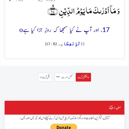
وَ مَاۤ اَدۡرٰىکَ مَا یَوۡمُ الدِّیۡنِ ﴿ۙ۱۷﴾
o
17. اور آپ نے کیا سمجھا کہ روزِ جزا کیا ہے
الْإِنْفِطَار
، 82 : 17)
(
پچھلی آیت »
مکمل سورت
« اگلی آیت
عطیہ دیجئے
کتابیں، میگزین، خطابات اور دیگر اسلامک لٹریچر آن لائن کرنے کیلئے اس کار خیر میں حصہ لیں۔