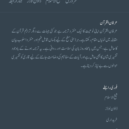
سرورق
شیخ الاسلام
ڈاؤن لوڈز
ہمارا رابطہ
عرفان القرآن
عرفان القرآن اپنی نوعیت کا ایک منفرد ترجمہ ہے جو کئی جہات سے دیگر تراجم قرآن کے
مقابلہ میں نمایاں مقام رکھتا ہے۔ ہر ذہنی سطح کے لیے یکساں قابل فہم اور منفرد اسلوب بیان
کا حامل ہے، جس میں بامحاورہ زبان کی سلاست اور روانی ہے۔ یہ ترجمہ ہونے کے باوجود
تفسیری شان کا بھی حامل ہے اور آیات کے مفاہیم کی وضاحت جاننے کے لیے قاری کو تفسیری
حوالوں سے بے نیاز کر دیتا ہے۔
فوری رابطے
شیخ الاسلام
ڈاؤن لوڈز
خریداری