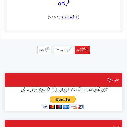
o
فرماتا
الْجُمُعَة
، 62 : 5)
(
پچھلی آیت »
مکمل سورت
« اگلی آیت
عطیہ دیجئے
کتابیں، میگزین، خطابات اور دیگر اسلامک لٹریچر آن لائن کرنے کیلئے اس کار خیر میں حصہ لیں۔
سورہ