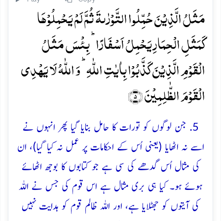
مَثَلُ الَّذِیۡنَ حُمِّلُوا التَّوۡرٰىۃَ ثُمَّ لَمۡ یَحۡمِلُوۡہَا
کَمَثَلِ الۡحِمَارِ یَحۡمِلُ اَسۡفَارًا ؕ بِئۡسَ مَثَلُ
الۡقَوۡمِ الَّذِیۡنَ کَذَّبُوۡا بِاٰیٰتِ اللّٰہِ ؕ وَ اللّٰہُ لَا یَہۡدِی
الۡقَوۡمَ الظّٰلِمِیۡنَ ﴿۵﴾
5. جن لوگوں کو تورات کا حامل بنایا گیا پھر انہوں نے
اسے نہ اٹھایا (يعنى اُس كے احكامات پر عمل نہ كيا گيا)، ان
کی مثال اُس گدھے کی سی ہے جو کتابوں کا بوجھ اٹھائے
ہوئے ہو۔ کیا ہی بری مثال ہے اس قوم کی جس نے اللہ
کی آیتوں کو جھٹلایا ہے، اور اللہ ظالم قوم کو ہدایت نہیں