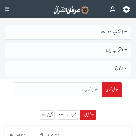
اِنتخاب سورت
اِنتخاب پارہ
رُكوع
تلاش کریں
پچھلی آیت »
مکمل سورت
« اگلی آیت
Play
Copy