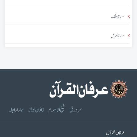
سورۃ الملک
سورۃ المزمل
سرورق
شیخ الاسلام
ڈاؤن لوڈز
ہمارا رابطہ
عرفان القرآن