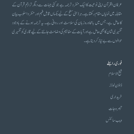
عرفان القرآن اپنی نوعیت کا ایک منفرد ترجمہ ہے جو کئی جہات سے دیگر تراجم قرآن کے
مقابلہ میں نمایاں مقام رکھتا ہے۔ ہر ذہنی سطح کے لیے یکساں قابل فہم اور منفرد اسلوب بیان
کا حامل ہے، جس میں بامحاورہ زبان کی سلاست اور روانی ہے۔ یہ ترجمہ ہونے کے باوجود
تفسیری شان کا بھی حامل ہے اور آیات کے مفاہیم کی وضاحت جاننے کے لیے قاری کو تفسیری
حوالوں سے بے نیاز کر دیتا ہے۔
فوری رابطے
شیخ الاسلام
ڈاؤن لوڈز
خریداری
تبصرہ جات
ویب سائٹس