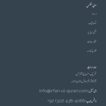
مفید لنکس
درود
تصانیف
ملٹی میڈیا
مجلہ جات
فلاح عامہ
ہمارا رابطہ
تحریکِ منہاج القرآن
365 ایم، ماڈل ٹاؤن لاہور
ای میل :
info@irfan-ul-quran.com
واٹس ایپ :
4066-438 (322) 92+