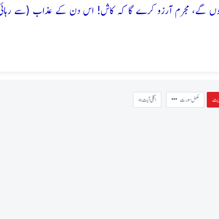
ے ہوں گے، مجرم آرزو کرے گا کہ کاش! اس دن کے عذاب (سے رہائ
مکمل سورت
« اگلی آیت