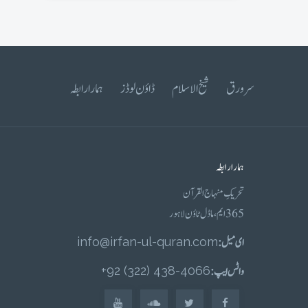
سرورق
شیخ الاسلام
ڈاؤن لوڈز
ہمارا رابطہ
ہمارا رابطہ
تحریکِ منہاج القرآن
365 ایم، ماڈل ٹاؤن لاہور
ای میل :
info@irfan-ul-quran.com
واٹس ایپ :
4066-438 (322) 92+