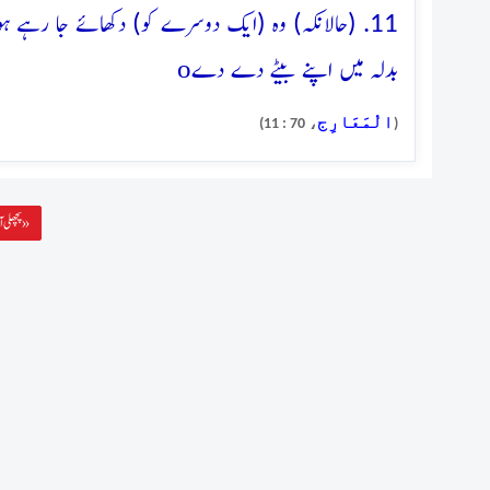
11. (حالانکہ) وہ (ایک دوسرے کو) دکھائے جا رہ
o
بدلہ میں اپنے بیٹے دے دے
الْمَعَارِج
، 70 : 11)
(
پچھلی آیت »