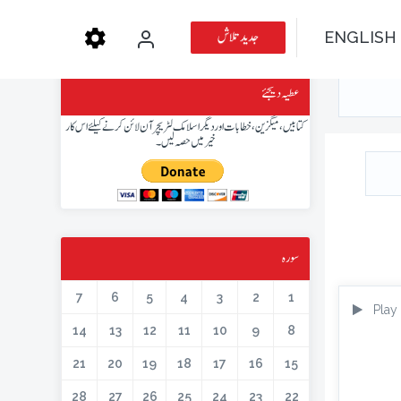
جدید تلاش
ENGLISH
عطیہ دیجئے
کتابیں، میگزین، خطابات اور دیگر اسلامک لٹریچر آن لائن کرنے کیلئے اس کار
خیر میں حصہ لیں۔
سورہ
7
6
5
4
3
2
1
Play
14
13
12
11
10
9
8
21
20
19
18
17
16
15
28
27
26
25
24
23
22