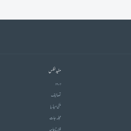
مفید لنکس
درود
تصانیف
ملٹی میڈیا
مجلہ جات
فلاح عامہ