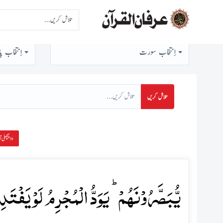
اِنتخاب سورت
اِنتخاب پا
تلاش کریں
پچھلی آیت »
یُّبَصَّرُوۡنَہُمۡ ؕ یَوَدُّ الۡمُجۡرِمُ لَوۡ یَفۡت