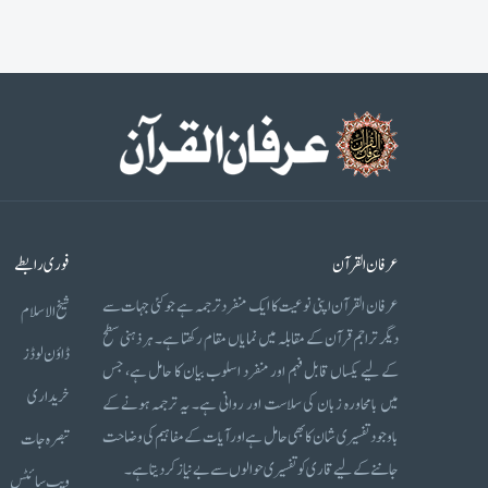
عرفان القرآن
فوری رابطے
عرفان القرآن اپنی نوعیت کا ایک منفرد ترجمہ ہے جو کئی جہات سے
شیخ الاسلام
دیگر تراجم قرآن کے مقابلہ میں نمایاں مقام رکھتا ہے۔ ہر ذہنی سطح
ڈاؤن لوڈز
کے لیے یکساں قابل فہم اور منفرد اسلوب بیان کا حامل ہے، جس
خریداری
میں بامحاورہ زبان کی سلاست اور روانی ہے۔ یہ ترجمہ ہونے کے
باوجود تفسیری شان کا بھی حامل ہے اور آیات کے مفاہیم کی وضاحت
تبصرہ جات
جاننے کے لیے قاری کو تفسیری حوالوں سے بے نیاز کر دیتا ہے۔
ویب سائٹس