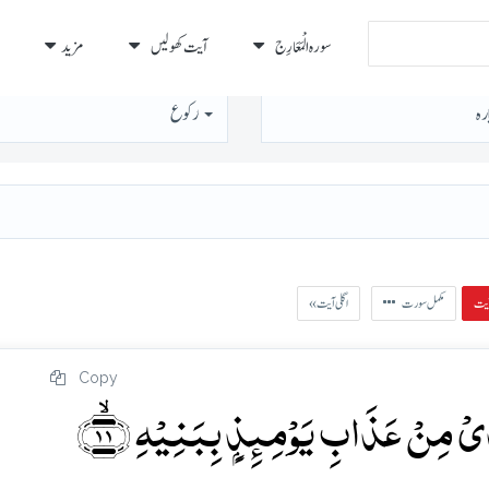
سورہ الْمَعَارِج
آیت کھولیں
مزید
رہ
رُكوع
مکمل سورت
« اگلی آیت
Copy
َدِیۡ مِنۡ عَذَابِ یَوۡمِئِذٍۭ بِبَنِیۡہِ ﴿ۙ۱۱﴾