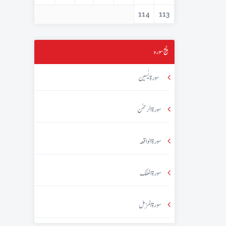
114
113
پنج سورہ
سورۃ یٰسین
سورۃ الرحمٰن
سورۃ الواقعہ
سورۃ الملک
سورۃ المزمل