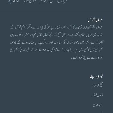
سرورق
شیخ الاسلام
ڈاؤن لوڈز
ہمارا رابطہ
عرفان القرآن
عرفان القرآن اپنی نوعیت کا ایک منفرد ترجمہ ہے جو کئی جہات سے دیگر تراجم قرآن کے
مقابلہ میں نمایاں مقام رکھتا ہے۔ ہر ذہنی سطح کے لیے یکساں قابل فہم اور منفرد اسلوب بیان
کا حامل ہے، جس میں بامحاورہ زبان کی سلاست اور روانی ہے۔ یہ ترجمہ ہونے کے باوجود
تفسیری شان کا بھی حامل ہے اور آیات کے مفاہیم کی وضاحت جاننے کے لیے قاری کو تفسیری
حوالوں سے بے نیاز کر دیتا ہے۔
فوری رابطے
شیخ الاسلام
ڈاؤن لوڈز
خریداری