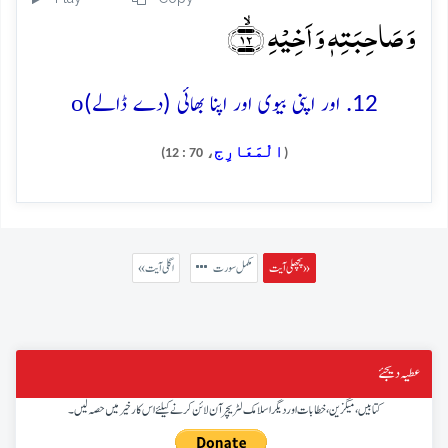
وَ صَاحِبَتِہٖ وَ اَخِیۡہِ ﴿ۙ۱۲﴾
o
12. اور اپنی بیوی اور اپنا بھائی (دے ڈالے)
الْمَعَارِج
، 70 : 12)
(
پچھلی آیت »
مکمل سورت
« اگلی آیت
عطیہ دیجئے
کتابیں، میگزین، خطابات اور دیگر اسلامک لٹریچر آن لائن کرنے کیلئے اس کار خیر میں حصہ لیں۔