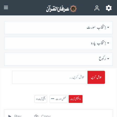
اِنتخاب سورت
اِنتخاب پارہ
رُكوع
تلاش کریں
پچھلی آیت »
مکمل سورت
« اگلی آیت
Play
Copy