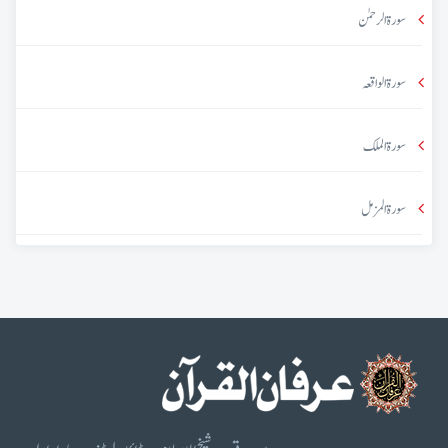
سورۃ الرحمٰن
سورۃ الواقعہ
سورۃ الملک
سورۃ المزمل