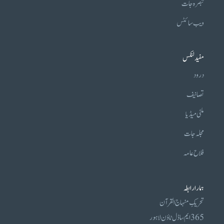
تبصرہ جات
ویب سائٹس
مفید لنکس
درود
تصانیف
ملٹی میڈیا
مجلہ جات
فلاح عامہ
ہمارا رابطہ
تحریکِ منہاج القرآن
365 ایم، ماڈل ٹاؤن لاہور