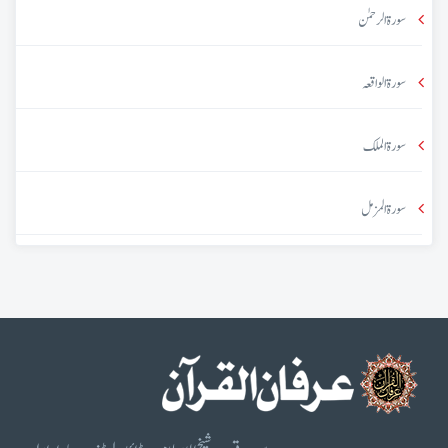
سورۃ الرحمٰن
سورۃ الواقعہ
سورۃ الملک
سورۃ المزمل