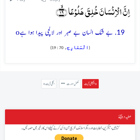
اِنَّ الۡاِنۡسَانَ خُلِقَ ہَلُوۡعًا ﴿ۙ۱۹﴾
o
19. بے شک انسان بے صبر اور لالچی پیدا ہوا ہے
الْمَعَارِج
، 70 : 19)
(
پچھلی آیت »
مکمل سورت
« اگلی آیت
عطیہ دیجئے
کتابیں، میگزین، خطابات اور دیگر اسلامک لٹریچر آن لائن کرنے کیلئے اس کار خیر میں حصہ لیں۔