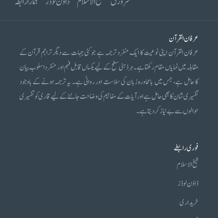
سرورق
شیخ الاسلام
ڈاؤن لوڈز
ہمارا رابطہ
عرفان القرآن
عرفان القرآن اپنی نوعیت کا ایک منفرد ترجمہ ہے جو کئی جہات سے دیگر تراجم قرآن کے
مقابلہ میں نمایاں مقام رکھتا ہے۔ ہر ذہنی سطح کے لیے یکساں قابل فہم اور منفرد اسلوب بیان
کا حامل ہے، جس میں بامحاورہ زبان کی سلاست اور روانی ہے۔ یہ ترجمہ ہونے کے باوجود
تفسیری شان کا بھی حامل ہے اور آیات کے مفاہیم کی وضاحت جاننے کے لیے قاری کو تفسیری
حوالوں سے بے نیاز کر دیتا ہے۔
فوری رابطے
شیخ الاسلام
ڈاؤن لوڈز
خریداری