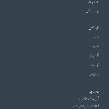
تبصرہ جات
ویب سائٹس
مفید لنکس
درود
تصانیف
ملٹی میڈیا
مجلہ جات
فلاح عامہ
ہمارا رابطہ
تحریکِ منہاج القرآن
365 ایم، ماڈل ٹاؤن لاہور