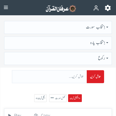
اِنتخاب سورت
اِنتخاب پارہ
رُكوع
تلاش کریں
پچھلی آیت »
مکمل سورت
« اگلی آیت
Play
Copy