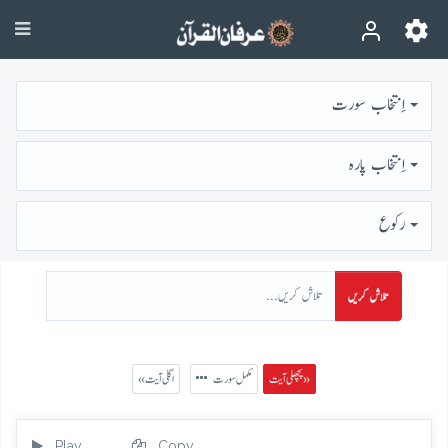
اِنتخاب سورت
اِنتخاب پارہ
رُكوع
تلاش کریں
پچھلی آیت »
مکمل سورت
« اگلی آیت
Play
Copy