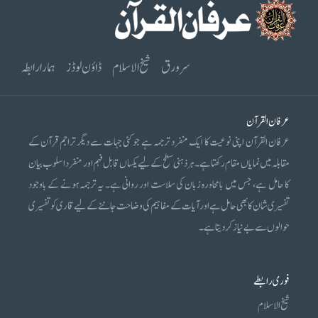
سرورق
شیخ الاسلام
ڈاؤن لوڈز
ہمارا رابطہ
عرفان القرآن
عرفان القرآن اپنی نوعیت کا ایک منفرد ترجمہ ہے جو کئی جہات سے دیگر تراجم قرآن کے
مقابلہ میں نمایاں مقام رکھتا ہے۔ ہر ذہنی سطح کے لیے یکساں قابل فہم اور منفرد اسلوب بیان
کا حامل ہے، جس میں بامحاورہ زبان کی سلاست اور روانی ہے۔ یہ ترجمہ ہونے کے باوجود
تفسیری شان کا بھی حامل ہے اور آیات کے مفاہیم کی وضاحت جاننے کے لیے قاری کو تفسیری
حوالوں سے بے نیاز کر دیتا ہے۔
فوری رابطے
شیخ الاسلام