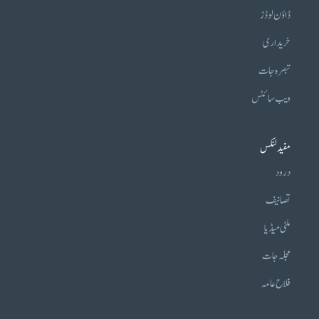
ڈاؤن لوڈز
خریداری
تبصرہ جات
ویب سائٹس
مفید لنکس
درود
تصانیف
ملٹی میڈیا
مجلہ جات
فلاح عامہ