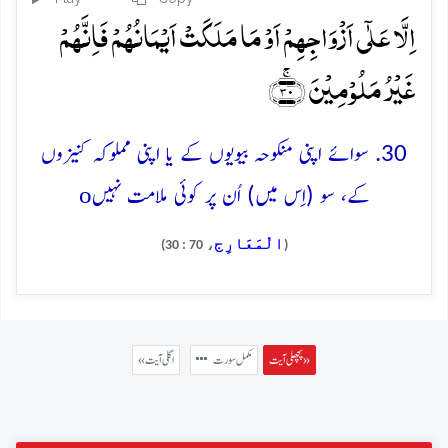
اِلَّا عَلٰۤی اَزۡوَاجِہِمۡ اَوۡ مَا مَلَکَتۡ اَیۡمَانُہُمۡ فَاِنَّہُمۡ
غَیۡرُ مَلُوۡمِیۡنَ ﴿ۚ۳۰﴾
30. سوائے اپنی منکوحہ بیویوں کے یا اپنی مملوکہ کنیزوں
o
کے، سو (اِس میں) اُن پر کوئی ملامت نہیں
الْمَعَارِج
، 70 : 30)
(
پچھلی آیت »
مکمل سورت
« اگلی آیت