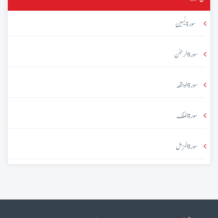
سورۃ یٰسین
سورۃ الرحمٰن
سورۃ الواقعہ
سورۃ الملک
سورۃ المزمل