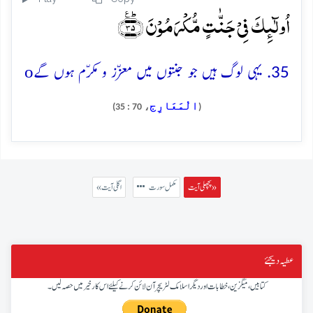
اُولٰٓئِکَ فِیۡ جَنّٰتٍ مُّکۡرَمُوۡنَ ﴿ؕ٪۳۵﴾
o
35. یہی لوگ ہیں جو جنتوں میں معزّز و مکرّم ہوں گے
الْمَعَارِج
، 70 : 35)
(
پچھلی آیت »
مکمل سورت
« اگلی آیت
عطیہ دیجئے
کتابیں، میگزین، خطابات اور دیگر اسلامک لٹریچر آن لائن کرنے کیلئے اس کار خیر میں حصہ لیں۔