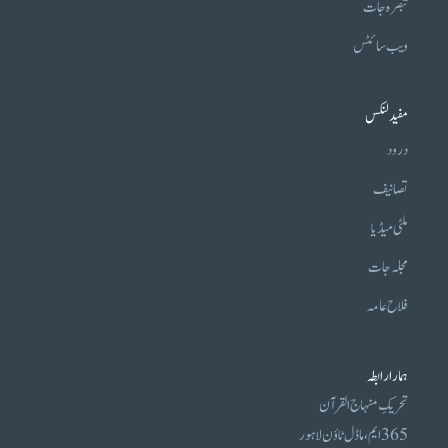
تبصرہ جات
ویب سائٹس
مفید لنکس
درود
تصانیف
ملٹی میڈیا
مجلہ جات
فلاح عامہ
ہمارا رابطہ
تحریکِ منہاج القرآن
365 ایم، ماڈل ٹاؤن لاہور