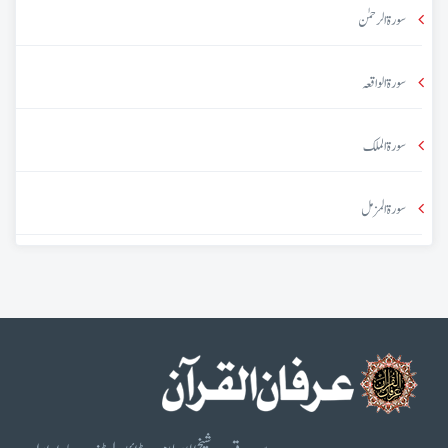
سورۃ الرحمٰن
سورۃ الواقعہ
سورۃ الملک
سورۃ المزمل