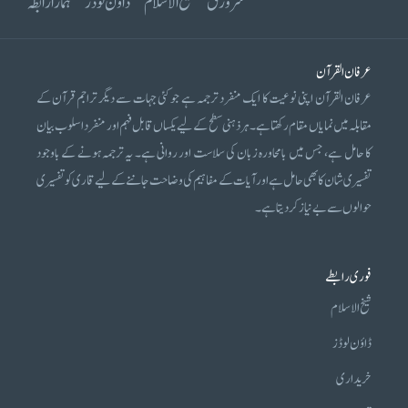
سرورق
شیخ الاسلام
ڈاؤن لوڈز
ہمارا رابطہ
عرفان القرآن
عرفان القرآن اپنی نوعیت کا ایک منفرد ترجمہ ہے جو کئی جہات سے دیگر تراجم قرآن کے
مقابلہ میں نمایاں مقام رکھتا ہے۔ ہر ذہنی سطح کے لیے یکساں قابل فہم اور منفرد اسلوب بیان
کا حامل ہے، جس میں بامحاورہ زبان کی سلاست اور روانی ہے۔ یہ ترجمہ ہونے کے باوجود
تفسیری شان کا بھی حامل ہے اور آیات کے مفاہیم کی وضاحت جاننے کے لیے قاری کو تفسیری
حوالوں سے بے نیاز کر دیتا ہے۔
فوری رابطے
شیخ الاسلام
ڈاؤن لوڈز
خریداری