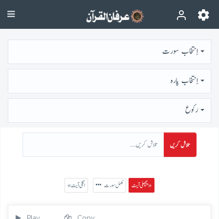
اِنتخاب سورت
اِنتخاب پارہ
رُكوع
تلاش کریں
پچھلی آیت »
مکمل سورت
« اگلی آیت
Play
Copy