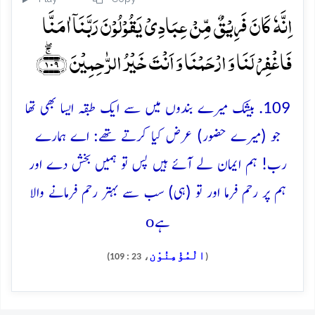
اِنَّہٗ کَانَ فَرِیۡقٌ مِّنۡ عِبَادِیۡ یَقُوۡلُوۡنَ رَبَّنَاۤ اٰمَنَّا
فَاغۡفِرۡ لَنَا وَ ارۡحَمۡنَا وَ اَنۡتَ خَیۡرُ الرّٰحِمِیۡنَ ﴿۱۰۹﴾ۚۖ
109. بیشک میرے بندوں میں سے ایک طبقہ ایسا بھی تھا
جو (میرے حضور) عرض کیا کرتے تھے: اے ہمارے
رب! ہم ایمان لے آئے ہیں پس تو ہمیں بخش دے اور
ہم پر رحم فرما اور تو (ہی) سب سے بہتر رحم فرمانے والا
o
ہے
الْمُؤْمِنُوْن
، 23 : 109)
(