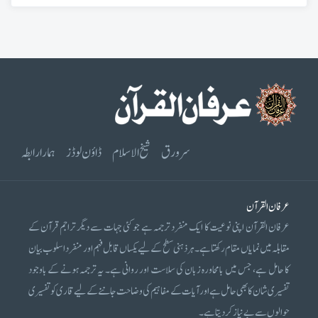
سرورق
شیخ الاسلام
ڈاؤن لوڈز
ہمارا رابطہ
عرفان القرآن
عرفان القرآن اپنی نوعیت کا ایک منفرد ترجمہ ہے جو کئی جہات سے دیگر تراجم قرآن کے
مقابلہ میں نمایاں مقام رکھتا ہے۔ ہر ذہنی سطح کے لیے یکساں قابل فہم اور منفرد اسلوب بیان
کا حامل ہے، جس میں بامحاورہ زبان کی سلاست اور روانی ہے۔ یہ ترجمہ ہونے کے باوجود
تفسیری شان کا بھی حامل ہے اور آیات کے مفاہیم کی وضاحت جاننے کے لیے قاری کو تفسیری
حوالوں سے بے نیاز کر دیتا ہے۔