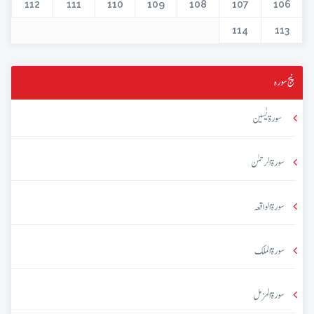
112
111
110
109
108
107
106
114
113
پنج سورہ
سورۃ یٰسین
سورۃ الرحمٰن
سورۃ الواقعہ
سورۃ الملک
سورۃ المزمل