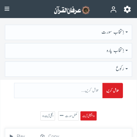
اِنتخاب سورت
اِنتخاب پارہ
رُكوع
تلاش کریں
پچھلی آیت »
مکمل سورت
« اگلی آیت
Play
Copy