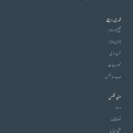
فوری رابطے
شیخ الاسلام
ڈاؤن لوڈز
خریداری
تبصرہ جات
ویب سائٹس
مفید لنکس
درود
تصانیف
ملٹی میڈیا