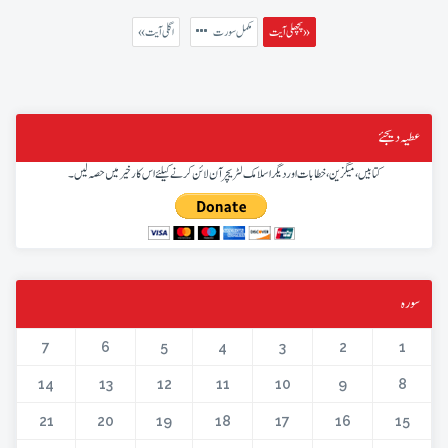
پچھلی آیت »
مکمل سورت
« اگلی آیت
عطیہ دیجئے
کتابیں، میگزین، خطابات اور دیگر اسلامک لٹریچر آن لائن کرنے کیلئے اس کار خیر میں حصہ لیں۔
سورہ
7
6
5
4
3
2
1
14
13
12
11
10
9
8
21
20
19
18
17
16
15