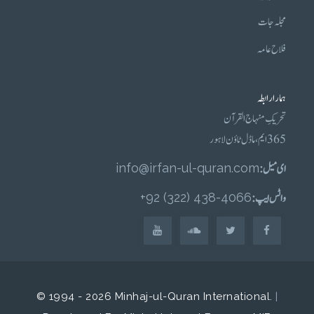
مجلہ جات
فلاح عامہ
ہمارا رابطہ
تحریکِ منہاج القرآن
365 ایم، ماڈل ٹاؤن لاہور
ای میل :
info@irfan-ul-quran.com
واٹس ایپ :
4066-438 (322) 92+
© 1994 - 2026 Minhaj-ul-Quran International.
|