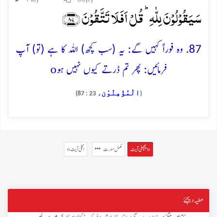
سَیَقُوۡلُوۡنَ لِلّٰہِ ؕ قُلۡ اَفَلَا تَتَّقُوۡنَ ﴿۸۷﴾
87. وہ فوراً کہیں گے: یہ (سب کچھ) اللہ کا ہے (تو) آپ
o
فرمائیں: پھر تم ڈرتے کیوں نہیں ہو
الْمُؤْمِنُوْن
، 23 : 87)
(
پچھلی آیت »
مکمل سورت
« اگلی آیت
عطیہ دیجئے