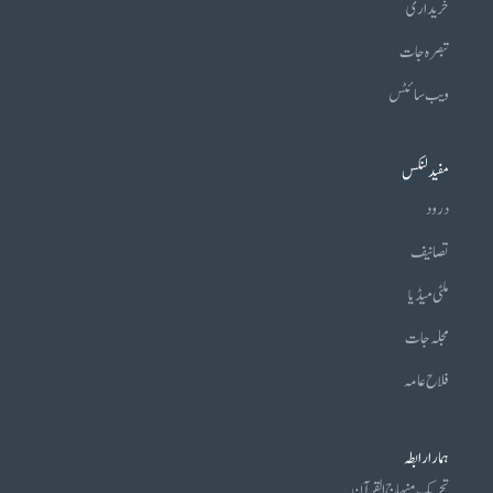
خریداری
تبصرہ جات
ویب سائٹس
مفید لنکس
درود
تصانیف
ملٹی میڈیا
مجلہ جات
فلاح عامہ
ہمارا رابطہ
تحریکِ منہاج القرآن