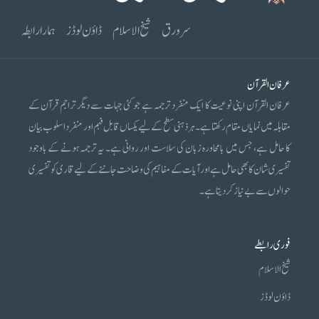
سرورق
شیخ الاسلام
ڈاؤن لوڈز
ہمارا رابطہ
عرفان القرآن
عرفان القرآن اپنی نوعیت کا ایک منفرد ترجمہ ہے جو کئی جہات سے دیگر تراجم قرآن کے
مقابلہ میں نمایاں مقام رکھتا ہے۔ ہر ذہنی سطح کے لیے یکساں قابل فہم اور منفرد اسلوب بیان
کا حامل ہے، جس میں بامحاورہ زبان کی سلاست اور روانی ہے۔ یہ ترجمہ ہونے کے باوجود
تفسیری شان کا بھی حامل ہے اور آیات کے مفاہیم کی وضاحت جاننے کے لیے قاری کو تفسیری
حوالوں سے بے نیاز کر دیتا ہے۔
فوری رابطے
شیخ الاسلام
ڈاؤن لوڈز