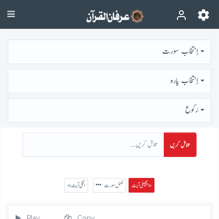
اِنتخاب سورت
اِنتخاب پارہ
رُكوع
تلاش کریں
پچھلی آیت »
مکمل سورت
« اگلی آیت
Play
Copy