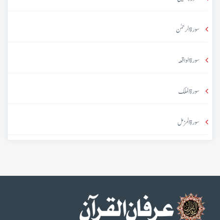
سورۃ الرحمٰن
سورۃ الواقعہ
سورۃ الملک
سورۃ المزمل