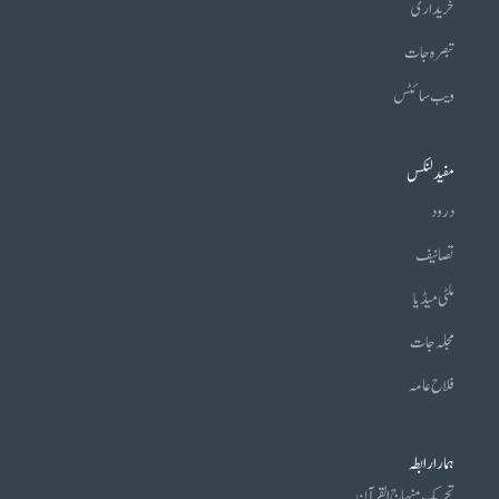
خریداری
تبصرہ جات
ویب سائٹس
مفید لنکس
درود
تصانیف
ملٹی میڈیا
مجلہ جات
فلاح عامہ
ہمارا رابطہ
تحریکِ منہاج القرآن