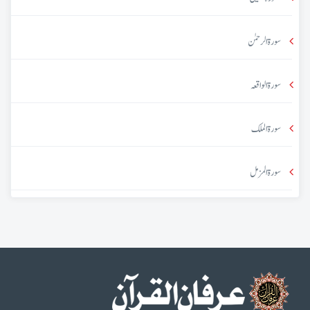
سورۃ الرحمٰن
سورۃ الواقعہ
سورۃ الملک
سورۃ المزمل