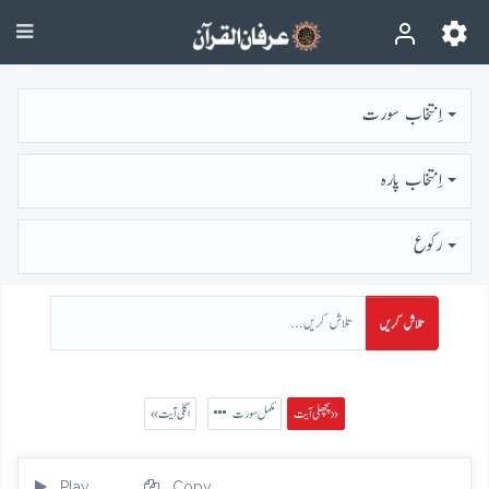
اِنتخاب سورت
اِنتخاب پارہ
رُكوع
تلاش کریں
پچھلی آیت »
مکمل سورت
« اگلی آیت
Play
Copy