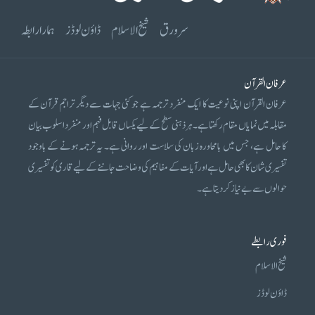
سرورق
شیخ الاسلام
ڈاؤن لوڈز
ہمارا رابطہ
عرفان القرآن
عرفان القرآن اپنی نوعیت کا ایک منفرد ترجمہ ہے جو کئی جہات سے دیگر تراجم قرآن کے
مقابلہ میں نمایاں مقام رکھتا ہے۔ ہر ذہنی سطح کے لیے یکساں قابل فہم اور منفرد اسلوب بیان
کا حامل ہے، جس میں بامحاورہ زبان کی سلاست اور روانی ہے۔ یہ ترجمہ ہونے کے باوجود
تفسیری شان کا بھی حامل ہے اور آیات کے مفاہیم کی وضاحت جاننے کے لیے قاری کو تفسیری
حوالوں سے بے نیاز کر دیتا ہے۔
فوری رابطے
شیخ الاسلام
ڈاؤن لوڈز