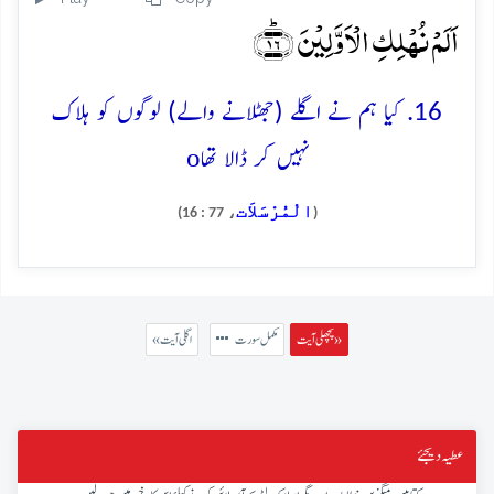
اَلَمۡ نُہۡلِکِ الۡاَوَّلِیۡنَ ﴿ؕ۱۶﴾
16. کیا ہم نے اگلے (جھٹلانے والے) لوگوں کو ہلاک
o
نہیں کر ڈالا تھا
الْمُرْسَلاَت
، 77 : 16)
(
پچھلی آیت »
مکمل سورت
« اگلی آیت
عطیہ دیجئے