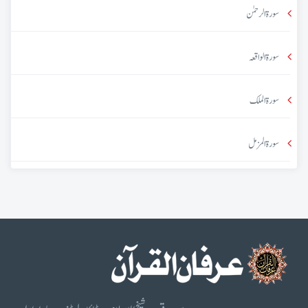
سورۃ الرحمٰن
سورۃ الواقعہ
سورۃ الملک
سورۃ المزمل