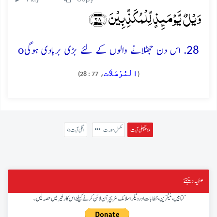
وَیۡلٌ یَّوۡمَئِذٍ لِّلۡمُکَذِّبِیۡنَ ﴿۲۸﴾
o
28. اس دن جھٹلانے والوں کے لئے بڑی بربادی ہوگی
الْمُرْسَلاَت
، 77 : 28)
(
پچھلی آیت »
مکمل سورت
« اگلی آیت
عطیہ دیجئے
کتابیں، میگزین، خطابات اور دیگر اسلامک لٹریچر آن لائن کرنے کیلئے اس کار خیر میں حصہ لیں۔