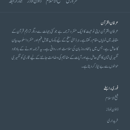
سرورق
شیخ الاسلام
ڈاؤن لوڈز
ہمارا رابطہ
عرفان القرآن
عرفان القرآن اپنی نوعیت کا ایک منفرد ترجمہ ہے جو کئی جہات سے دیگر تراجم قرآن کے
مقابلہ میں نمایاں مقام رکھتا ہے۔ ہر ذہنی سطح کے لیے یکساں قابل فہم اور منفرد اسلوب بیان
کا حامل ہے، جس میں بامحاورہ زبان کی سلاست اور روانی ہے۔ یہ ترجمہ ہونے کے باوجود
تفسیری شان کا بھی حامل ہے اور آیات کے مفاہیم کی وضاحت جاننے کے لیے قاری کو تفسیری
حوالوں سے بے نیاز کر دیتا ہے۔
فوری رابطے
شیخ الاسلام
ڈاؤن لوڈز
خریداری