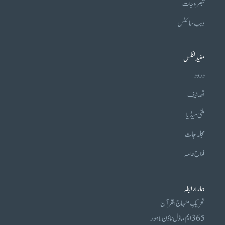
تبصرہ جات
ویب سائٹس
مفید لنکس
درود
تصانیف
ملٹی میڈیا
مجلہ جات
فلاح عامہ
ہمارا رابطہ
تحریکِ منہاج القرآن
365 ایم، ماڈل ٹاؤن لاہور