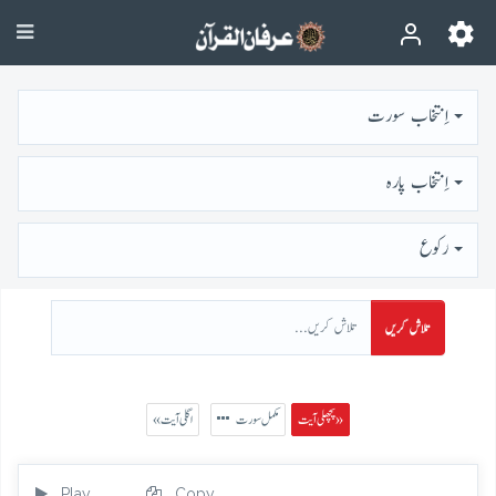
اِنتخاب سورت
اِنتخاب پارہ
رُكوع
تلاش کریں
پچھلی آیت »
مکمل سورت
« اگلی آیت
Play
Copy