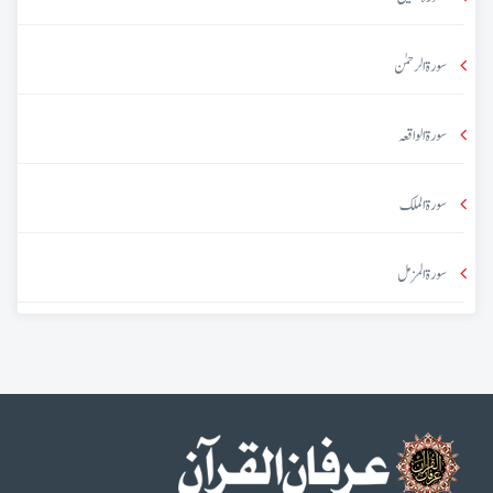
سورۃ الرحمٰن
سورۃ الواقعہ
سورۃ الملک
سورۃ المزمل