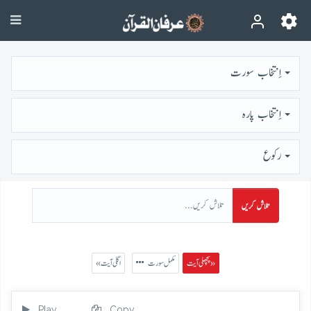
اِنتخاب سورت
اِنتخاب پارہ
رُكوع
تلاش کریں
پچھلی آیت »
مکمل سورت
« اگلی آیت
Play
Copy