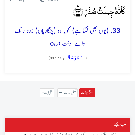
کَاَنَّہٗ جِمٰلَتٌ صُفۡرٌ ﴿ؕ۳۳﴾
33. (یوں بھی لگتا ہے) گویا وہ (چنگاریاں) زرد رنگ
o
والے اونٹ ہیں
الْمُرْسَلاَت
، 77 : 33)
(
پچھلی آیت »
مکمل سورت
« اگلی آیت
عطیہ دیجئے