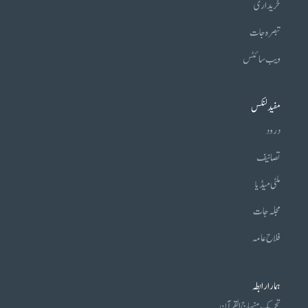
خریداری
تبصرہ جات
ویب سائٹس
مفید لنکس
درود
تصانیف
ملٹی میڈیا
مجلہ جات
فلاح عامہ
ہمارا رابطہ
تحریکِ منہاج القرآن