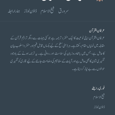
سرورق
شیخ الاسلام
ڈاؤن لوڈز
ہمارا رابطہ
عرفان القرآن
عرفان القرآن اپنی نوعیت کا ایک منفرد ترجمہ ہے جو کئی جہات سے دیگر تراجم قرآن کے
مقابلہ میں نمایاں مقام رکھتا ہے۔ ہر ذہنی سطح کے لیے یکساں قابل فہم اور منفرد اسلوب بیان
کا حامل ہے، جس میں بامحاورہ زبان کی سلاست اور روانی ہے۔ یہ ترجمہ ہونے کے باوجود
تفسیری شان کا بھی حامل ہے اور آیات کے مفاہیم کی وضاحت جاننے کے لیے قاری کو تفسیری
حوالوں سے بے نیاز کر دیتا ہے۔
فوری رابطے
شیخ الاسلام
ڈاؤن لوڈز