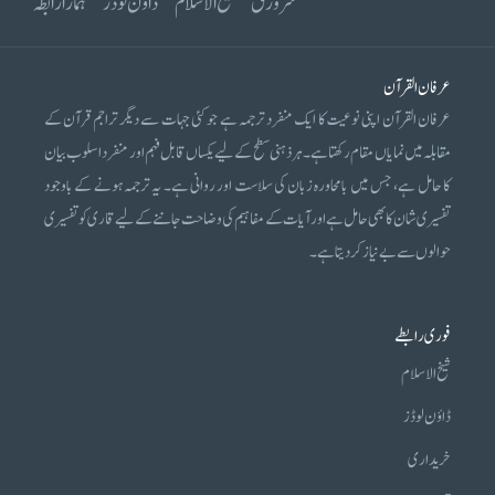
سرورق
شیخ الاسلام
ڈاؤن لوڈز
ہمارا رابطہ
عرفان القرآن
عرفان القرآن اپنی نوعیت کا ایک منفرد ترجمہ ہے جو کئی جہات سے دیگر تراجم قرآن کے
مقابلہ میں نمایاں مقام رکھتا ہے۔ ہر ذہنی سطح کے لیے یکساں قابل فہم اور منفرد اسلوب بیان
کا حامل ہے، جس میں بامحاورہ زبان کی سلاست اور روانی ہے۔ یہ ترجمہ ہونے کے باوجود
تفسیری شان کا بھی حامل ہے اور آیات کے مفاہیم کی وضاحت جاننے کے لیے قاری کو تفسیری
حوالوں سے بے نیاز کر دیتا ہے۔
فوری رابطے
شیخ الاسلام
ڈاؤن لوڈز
خریداری