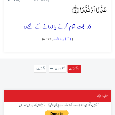
عُذۡرًا اَوۡ نُذۡرًا ۙ﴿۶﴾
o
6. حجت تمام کرنے یا ڈرانے کے لئے
الْمُرْسَلاَت
، 77 : 6)
(
پچھلی آیت »
مکمل سورت
« اگلی آیت
عطیہ دیجئے
کتابیں، میگزین، خطابات اور دیگر اسلامک لٹریچر آن لائن کرنے کیلئے اس کار خیر میں حصہ لیں۔