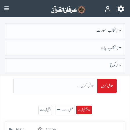
اِنتخاب سورت
اِنتخاب پارہ
رُكوع
تلاش کریں
پچھلی آیت »
مکمل سورت
« اگلی آیت
Play
Copy