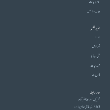
تبصرہ جات
ویب سائٹس
مفید لنکس
درود
تصانیف
ملٹی میڈیا
مجلہ جات
فلاح عامہ
ہمارا رابطہ
تحریکِ منہاج القرآن
365 ایم، ماڈل ٹاؤن لاہور