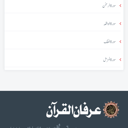
سورۃ الرحمٰن
سورۃ الواقعہ
سورۃ الملک
سورۃ المزمل