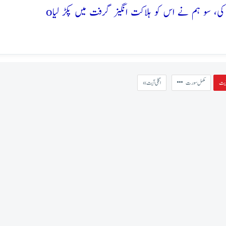
o
مکمل سورت
« اگلی آیت