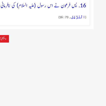
16. پس فرعون نے اس رسول (علیہ السلام) کی نافرمانی کی، سو ہم نے اس کو ہلاکت انگیز گرفت میں پکڑ لیا
الْمُزَّمِّل
، 73 : 16)
(
پچھلی آیت »