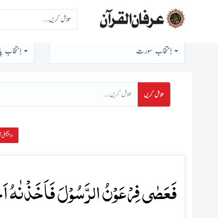
اِنتخاب سورت
اِنتخاب پا
تلاش کریں
پچھلی آیت »
فَعَصٰی فِرۡعَوۡنُ الرَّسُوۡلَ فَاَخَذۡنٰہُ اَخۡذً