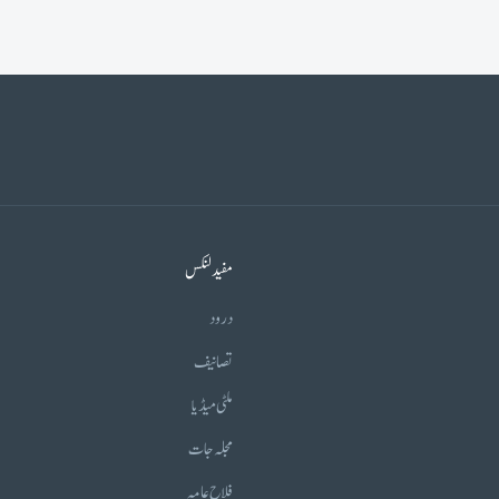
مفید لنکس
درود
تصانیف
ملٹی میڈیا
مجلہ جات
فلاح عامہ