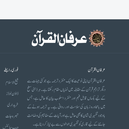
عرفان القرآن
فوری رابطے
عرفان القرآن اپنی نوعیت کا ایک منفرد ترجمہ ہے جو کئی جہات سے
شیخ الاسلام
دیگر تراجم قرآن کے مقابلہ میں نمایاں مقام رکھتا ہے۔ ہر ذہنی سطح
ڈاؤن لوڈز
کے لیے یکساں قابل فہم اور منفرد اسلوب بیان کا حامل ہے، جس
خریداری
میں بامحاورہ زبان کی سلاست اور روانی ہے۔ یہ ترجمہ ہونے کے
باوجود تفسیری شان کا بھی حامل ہے اور آیات کے مفاہیم کی وضاحت
تبصرہ جات
جاننے کے لیے قاری کو تفسیری حوالوں سے بے نیاز کر دیتا ہے۔
ویب سائٹس