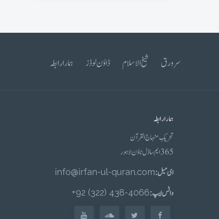
سرورق
شیخ الاسلام
ڈاؤن لوڈز
ہمارا رابطہ
ہمارا رابطہ
تحریکِ منہاج القرآن
365 ایم، ماڈل ٹاؤن لاہور
ای میل :
info@irfan-ul-quran.com
واٹس ایپ :
4066-438 (322) 92+