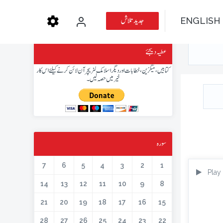
جدید تلاش
ENGLISH
عطیہ دیجئے
کتابیں، میگزین، خطابات اور دیگر اسلامک لٹریچر آن لائن کرنے کیلئے اس کار
خیر میں حصہ لیں۔
سورہ
7
6
5
4
3
2
1
Play
14
13
12
11
10
9
8
21
20
19
18
17
16
15
28
27
26
25
24
23
22