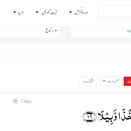
سورہ الْمُزَّمِّل
آیت کھولیں
مزید
رہ
رُكوع
مکمل سورت
« اگلی آیت
Copy
ا وَّبِیۡلًا ﴿۱۶﴾