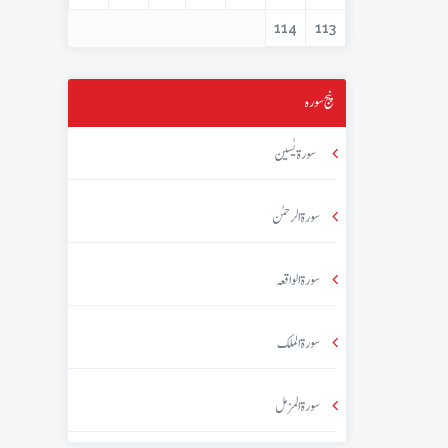
114
113
پنج سورہ
سورۃ یٰسین
سورۃ الرحمٰن
سورۃ الواقعہ
سورۃ الملک
سورۃ المزمل