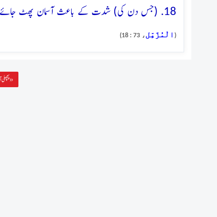
18. (جس دن کی) شدت کے باعث آسمان پھٹ جائے گا، اُس کا وعدہ پورا ہو کر رہے گا
الْمُزَّمِّل
، 73 : 18)
(
پچھلی آیت »