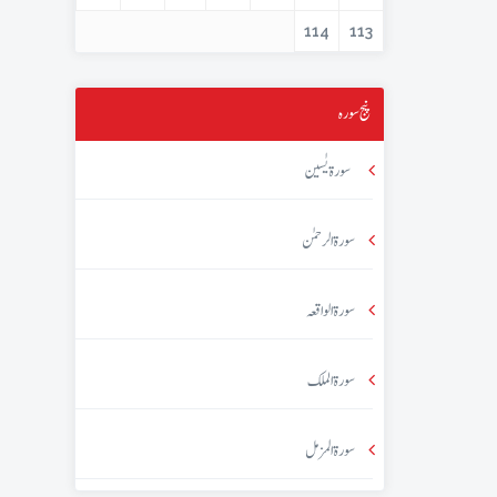
114
113
پنج سورہ
سورۃ یٰسین
سورۃ الرحمٰن
سورۃ الواقعہ
سورۃ الملک
سورۃ المزمل