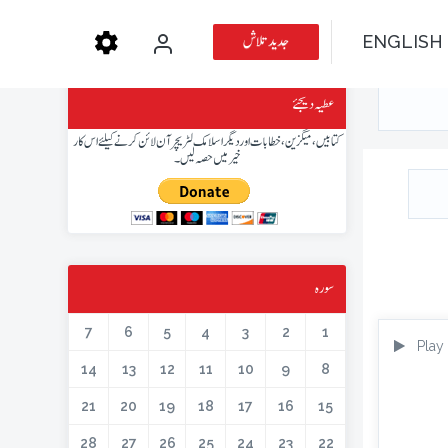
جدید تلاش
ENGLISH
عطیہ دیجئے
کتابیں، میگزین، خطابات اور دیگر اسلامک لٹریچر آن لائن کرنے کیلئے اس کار
خیر میں حصہ لیں۔
سورہ
7
6
5
4
3
2
1
Play
14
13
12
11
10
9
8
21
20
19
18
17
16
15
28
27
26
25
24
23
22