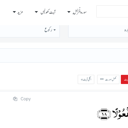
سورہ الْمُزَّمِّل
آیت کھولیں
مزید
رہ
رُكوع
مکمل سورت
« اگلی آیت
Copy
وۡلًا ﴿۱۸﴾