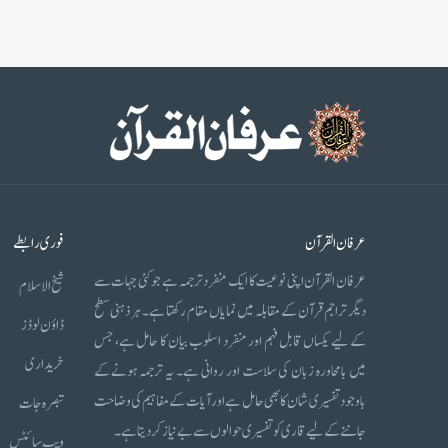
عرفان القرآن
فوری رابطے
عرفان القرآن اپنی نوعیت کا ایک منفرد ترجمہ ہے جو کئی جہات سے
شیخ الاسلام
دیگر تراجم قرآن کے مقابلہ میں نمایاں مقام رکھتا ہے۔ ہر ذہنی سطح
ڈاؤن لوڈز
کے لیے یکساں قابل فہم اور منفرد اسلوب بیان کا حامل ہے، جس
خریداری
میں بامحاورہ زبان کی سلاست اور روانی ہے۔ یہ ترجمہ ہونے کے
باوجود تفسیری شان کا بھی حامل ہے اور آیات کے مفاہیم کی وضاحت
تبصرہ جات
جاننے کے لیے قاری کو تفسیری حوالوں سے بے نیاز کر دیتا ہے۔
ویب سائٹس