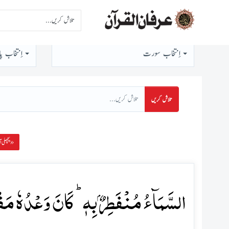
اِنتخاب سورت
اِنتخاب پا
تلاش کریں
پچھلی آیت »
السَّمَآءُ مُنۡفَطِرٌۢ بِہٖ ؕ کَانَ وَعۡدُہٗ مَفۡعُ