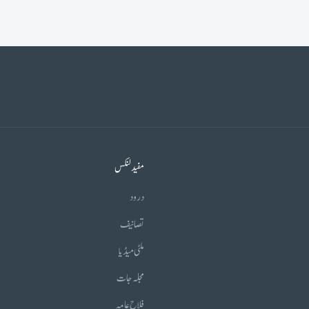
مفید لنکس
درود
تصانیف
ملٹی میڈیا
مجلہ جات
فلاح عامہ