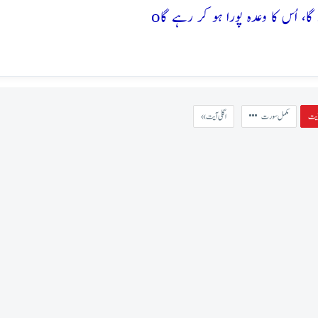
o
مکمل سورت
« اگلی آیت