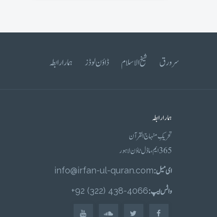
سرورق
شیخ الاسلام
ڈاؤن لوڈز
ہمارا رابطہ
ہمارا رابطہ
تحریکِ منہاج القرآن
365 ایم، ماڈل ٹاؤن لاہور
ای میل :
info@irfan-ul-quran.com
واٹس ایپ :
4066-438 (322) 92+