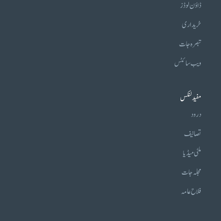
ڈاؤن لوڈز
خریداری
تبصرہ جات
ویب سائٹس
مفید لنکس
درود
تصانیف
ملٹی میڈیا
مجلہ جات
فلاح عامہ