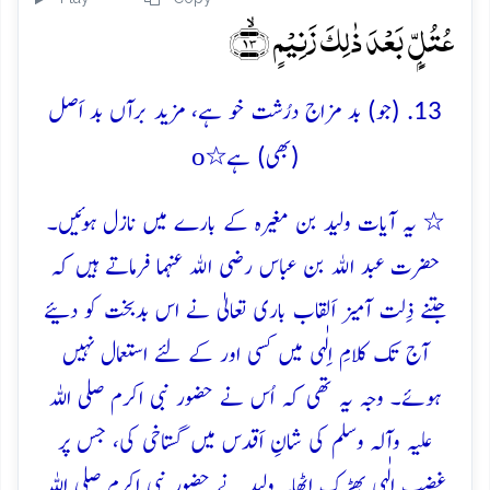
عُتُلٍّۭ بَعۡدَ ذٰلِکَ زَنِیۡمٍ ﴿ۙ۱۳﴾
13. (جو) بد مزاج درُشت خو ہے، مزید برآں بد اَصل
o
(بھی) ہے٭
٭ یہ آیات ولید بن مغیرہ کے بارے میں نازل ہوئیں۔
حضرت عبد اﷲ بن عباس رضی اﷲ عنہما فرماتے ہیں کہ
جتنے ذِلت آمیز اَلقاب باری تعالیٰ نے اس بدبخت کو دئیے
آج تک کلامِ اِلٰہی میں کسی اور کے لئے استعمال نہیں
ہوئے۔ وجہ یہ تھی کہ اُس نے حضور نبی اکرم صلی اللہ
علیہ وآلہ وسلم کی شانِ اَقدس میں گستاخی کی، جس پر
غضبِ اِلٰہی بھڑک اٹھا۔ ولید نے حضور نبی اکرم صلی اللہ