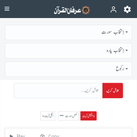
اِنتخاب سورت
اِنتخاب پارہ
رُكوع
تلاش کریں
پچھلی آیت »
مکمل سورت
« اگلی آیت
Play
Copy