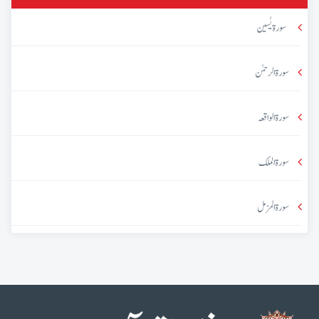
سورۃ یٰسین
سورۃ الرحمٰن
سورۃ الواقعہ
سورۃ الملک
سورۃ المزمل