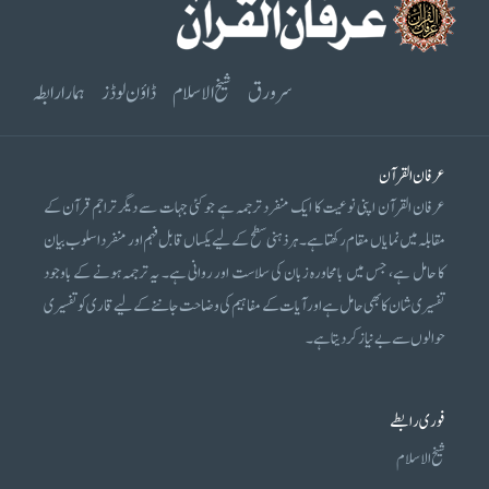
سرورق
شیخ الاسلام
ڈاؤن لوڈز
ہمارا رابطہ
عرفان القرآن
عرفان القرآن اپنی نوعیت کا ایک منفرد ترجمہ ہے جو کئی جہات سے دیگر تراجم قرآن کے
مقابلہ میں نمایاں مقام رکھتا ہے۔ ہر ذہنی سطح کے لیے یکساں قابل فہم اور منفرد اسلوب بیان
کا حامل ہے، جس میں بامحاورہ زبان کی سلاست اور روانی ہے۔ یہ ترجمہ ہونے کے باوجود
تفسیری شان کا بھی حامل ہے اور آیات کے مفاہیم کی وضاحت جاننے کے لیے قاری کو تفسیری
حوالوں سے بے نیاز کر دیتا ہے۔
فوری رابطے
شیخ الاسلام