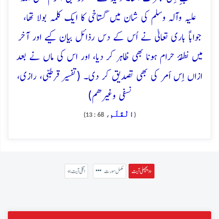
علیہ وآلہ وسلم کی شان میں گستاخی کا ایک کلمہ بولا تھا،
جواباً باری تعالیٰ نے اُس کے دس رذائل بیان کیے اور آخر
میں نطفۂ حرام ہونا بھی ظاہر کر دیا، اور اس کی ماں نے بعد
ازاں اِس اَمر کی بھی تصدیق کر دی۔ (تفسیر قرطبی، رازی،
نسفی وغیرھم)
الْقَلَم
، 68 : 13)
(
پچھلی آیت »
مکمل سورت
« اگلی آیت