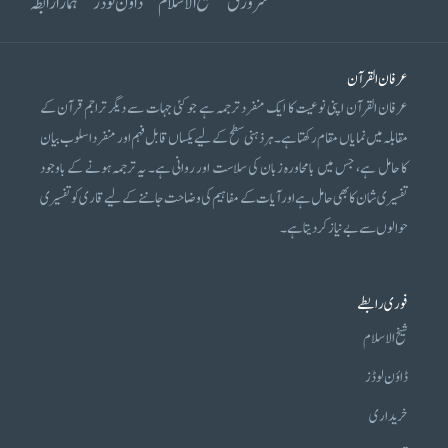
سرورق
شیخ الاسلام
ڈاؤن لوڈز
ہمارا رابطہ
عرفان القرآن
عرفان القرآن اپنی نوعیت کا ایک منفرد ترجمہ ہے جو کئی جہات سے دیگر تراجم قرآن کے
مقابلہ میں نمایاں مقام رکھتا ہے۔ ہر ذہنی سطح کے لیے یکساں قابل فہم اور منفرد اسلوب بیان
کا حامل ہے، جس میں بامحاورہ زبان کی سلاست اور روانی ہے۔ یہ ترجمہ ہونے کے باوجود
تفسیری شان کا بھی حامل ہے اور آیات کے مفاہیم کی وضاحت جاننے کے لیے قاری کو تفسیری
حوالوں سے بے نیاز کر دیتا ہے۔
فوری رابطے
شیخ الاسلام
ڈاؤن لوڈز
خریداری