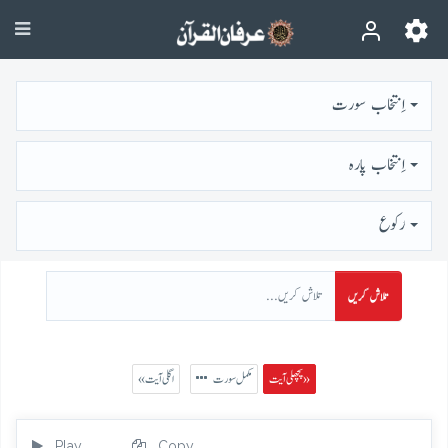
اِنتخاب سورت
اِنتخاب پارہ
رُكوع
تلاش کریں
پچھلی آیت »
مکمل سورت
« اگلی آیت
Play
Copy