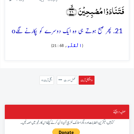
فَتَنَادَوۡا مُصۡبِحِیۡنَ ﴿ۙ۲۱﴾
o
21. پھر صبح ہوتے ہی وہ ایک دوسرے کو پکارنے لگے
الْقَلَم
، 68 : 21)
(
پچھلی آیت »
مکمل سورت
« اگلی آیت
عطیہ دیجئے
کتابیں، میگزین، خطابات اور دیگر اسلامک لٹریچر آن لائن کرنے کیلئے اس کار خیر میں حصہ لیں۔