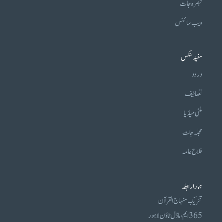
تبصرہ جات
ویب سائٹس
مفید لنکس
درود
تصانیف
ملٹی میڈیا
مجلہ جات
فلاح عامہ
ہمارا رابطہ
تحریکِ منہاج القرآن
365 ایم، ماڈل ٹاؤن لاہور