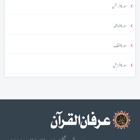
سورۃ الرحمٰن
سورۃ الواقعہ
سورۃ الملک
سورۃ المزمل