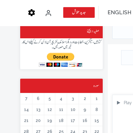
جدید تلاش
ENGLISH
عطیہ دیجئے
کتابیں، میگزین، خطابات اور دیگر اسلامک لٹریچر آن لائن کرنے کیلئے اس کار
خیر میں حصہ لیں۔
سورہ
7
6
5
4
3
2
1
Play
14
13
12
11
10
9
8
21
20
19
18
17
16
15
28
27
26
25
24
23
22