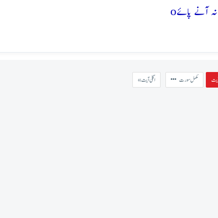
o
مکمل سورت
« اگلی آیت