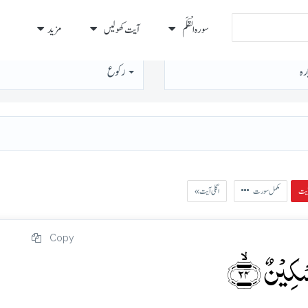
سورہ الْقَلَم
آیت کھولیں
مزید
رہ
رُكوع
مکمل سورت
« اگلی آیت
Copy
ِیۡنٌ ﴿ۙ۲۴﴾