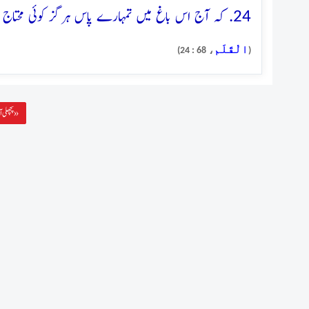
24. کہ آج اس باغ میں تمہارے پاس ہرگز کوئی محتاج نہ آنے پائے
الْقَلَم
، 68 : 24)
(
پچھلی آیت »