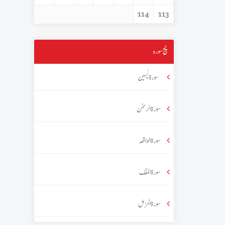
114
113
پنج سورہ
سورۃ یٰسین
سورۃ الرحمٰن
سورۃ الواقعہ
سورۃ الملک
سورۃ المزمل