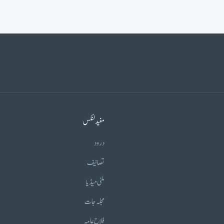
مفید لنکس
درود
تصانیف
ملٹی میڈیا
مجلہ جات
فلاح عامہ