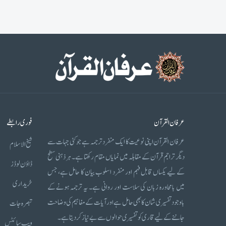
عرفان القرآن
فوری رابطے
عرفان القرآن اپنی نوعیت کا ایک منفرد ترجمہ ہے جو کئی جہات سے
شیخ الاسلام
دیگر تراجم قرآن کے مقابلہ میں نمایاں مقام رکھتا ہے۔ ہر ذہنی سطح
ڈاؤن لوڈز
کے لیے یکساں قابل فہم اور منفرد اسلوب بیان کا حامل ہے، جس
خریداری
میں بامحاورہ زبان کی سلاست اور روانی ہے۔ یہ ترجمہ ہونے کے
باوجود تفسیری شان کا بھی حامل ہے اور آیات کے مفاہیم کی وضاحت
تبصرہ جات
جاننے کے لیے قاری کو تفسیری حوالوں سے بے نیاز کر دیتا ہے۔
ویب سائٹس