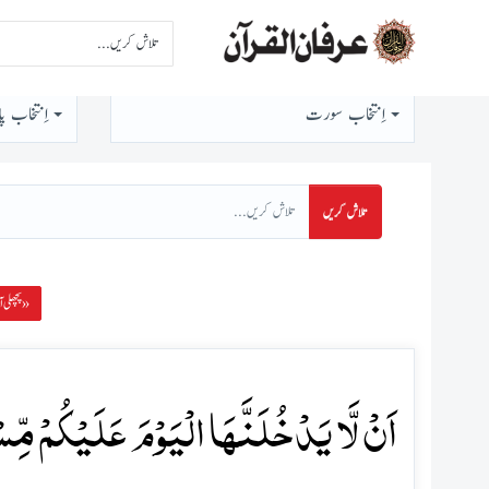
اِنتخاب سورت
اِنتخاب پا
تلاش کریں
پچھلی آیت »
اَنۡ لَّا یَدۡخُلَنَّہَا الۡیَوۡمَ عَلَیۡکُمۡ مِّسۡک