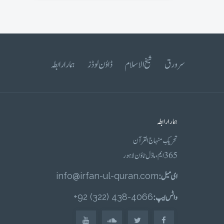
سرورق
شیخ الاسلام
ڈاؤن لوڈز
ہمارا رابطہ
ہمارا رابطہ
تحریکِ منہاج القرآن
365 ایم، ماڈل ٹاؤن لاہور
ای میل :
info@irfan-ul-quran.com
واٹس ایپ :
4066-438 (322) 92+