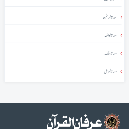
سورۃ الرحمٰن
سورۃ الواقعہ
سورۃ الملک
سورۃ المزمل