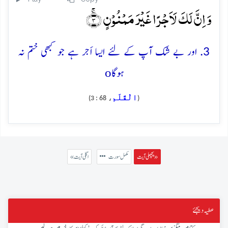
وَ اِنَّ لَکَ لَاَجۡرًا غَیۡرَ مَمۡنُوۡنٍ ۚ﴿۳﴾
3. اور بے شک آپ کے لئے ایسا اَجر ہے جو کبھی ختم نہ
o
ہوگا
الْقَلَم
، 68 : 3)
(
پچھلی آیت »
مکمل سورت
« اگلی آیت
عطیہ دیجئے