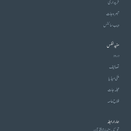
خریداری
تبصرہ جات
ویب سائٹس
مفید لنکس
درود
تصانیف
ملٹی میڈیا
مجلہ جات
فلاح عامہ
ہمارا رابطہ
تحریکِ منہاج القرآن