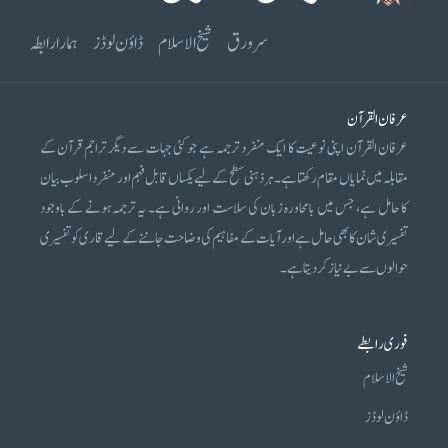
سرورق
شیخ الاسلام
ڈاؤن لوڈز
ہمارا رابطہ
عرفان القرآن
عرفان القرآن اپنی نوعیت کا ایک منفرد ترجمہ ہے جو کئی جہات سے دیگر تراجم قرآن کے
مقابلہ میں نمایاں مقام رکھتا ہے۔ ہر ذہنی سطح کے لیے یکساں قابل فہم اور منفرد اسلوب بیان
کا حامل ہے، جس میں بامحاورہ زبان کی سلاست اور روانی ہے۔ یہ ترجمہ ہونے کے باوجود
تفسیری شان کا بھی حامل ہے اور آیات کے مفاہیم کی وضاحت جاننے کے لیے قاری کو تفسیری
حوالوں سے بے نیاز کر دیتا ہے۔
فوری رابطے
شیخ الاسلام
ڈاؤن لوڈز