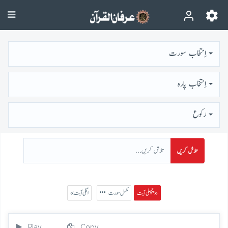
اِنتخاب سورت
اِنتخاب پارہ
رُكوع
تلاش کریں
پچھلی آیت »
مکمل سورت
« اگلی آیت
Play
Copy