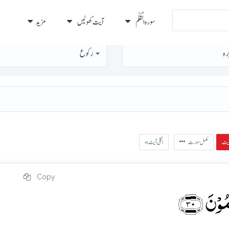
سورہ الْقَلَم
آیت کھولیں
مزید
رہ
رُكوع
مکمل سورت
« اگلی آیت
Copy
ۡنَ ﴿۳۰﴾