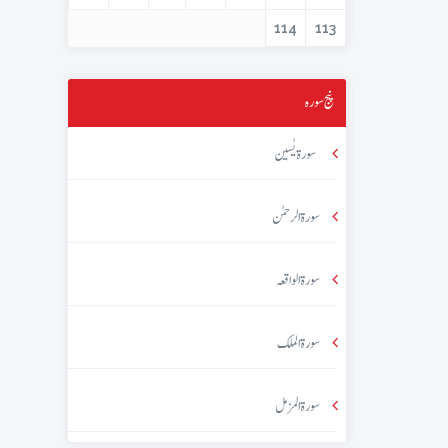
114
113
پنج سورہ
سورۃ یٰسین
سورۃ الرحمٰن
سورۃ الواقعہ
سورۃ الملک
سورۃ المزمل