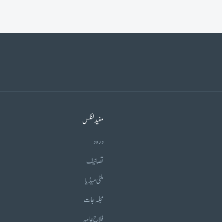
مفید لنکس
درود
تصانیف
ملٹی میڈیا
مجلہ جات
فلاح عامہ