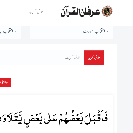
اِنتخاب سورت
اِنتخاب پا
تلاش کریں
پچھلی آیت »
فَاَقۡبَلَ بَعۡضُہُمۡ عَلٰی بَعۡضٍ یَّتَلَاوَمُو