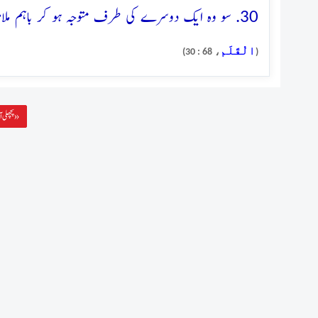
30. سو وہ ایک دوسرے کی طرف متوجہ ہو کر باہم ملامت کرنے لگے
الْقَلَم
، 68 : 30)
(
پچھلی آیت »