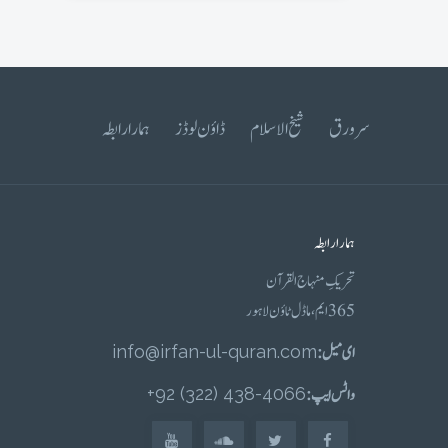
سرورق
شیخ الاسلام
ڈاؤن لوڈز
ہمارا رابطہ
ہمارا رابطہ
تحریکِ منہاج القرآن
365 ایم، ماڈل ٹاؤن لاہور
ای میل :
info@irfan-ul-quran.com
واٹس ایپ :
4066-438 (322) 92+