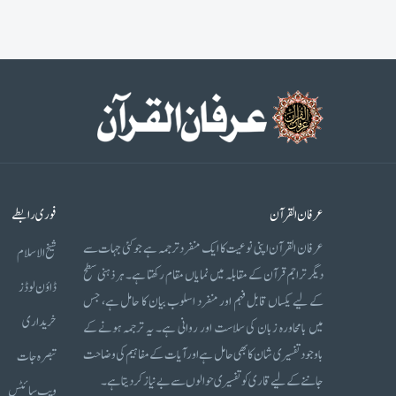
عرفان القرآن
فوری رابطے
عرفان القرآن اپنی نوعیت کا ایک منفرد ترجمہ ہے جو کئی جہات سے
شیخ الاسلام
دیگر تراجم قرآن کے مقابلہ میں نمایاں مقام رکھتا ہے۔ ہر ذہنی سطح
ڈاؤن لوڈز
کے لیے یکساں قابل فہم اور منفرد اسلوب بیان کا حامل ہے، جس
خریداری
میں بامحاورہ زبان کی سلاست اور روانی ہے۔ یہ ترجمہ ہونے کے
باوجود تفسیری شان کا بھی حامل ہے اور آیات کے مفاہیم کی وضاحت
تبصرہ جات
جاننے کے لیے قاری کو تفسیری حوالوں سے بے نیاز کر دیتا ہے۔
ویب سائٹس