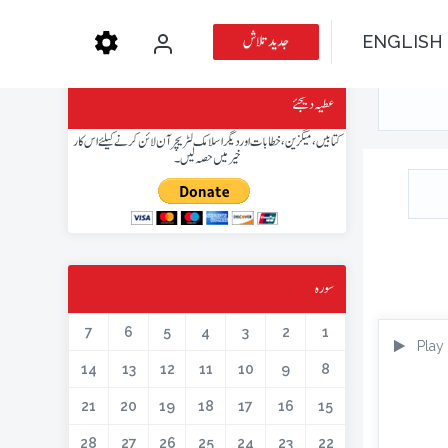
جدید تلاش
ENGLISH
عطیہ دیجئے
کتابیں، میگزین، خطابات اور دیگر اسلامک لٹریچر آن لائن کرنے کیلئے اس کار
خیر میں حصہ لیں۔
سورہ
7
6
5
4
3
2
1
Play
14
13
12
11
10
9
8
21
20
19
18
17
16
15
28
27
26
25
24
23
22