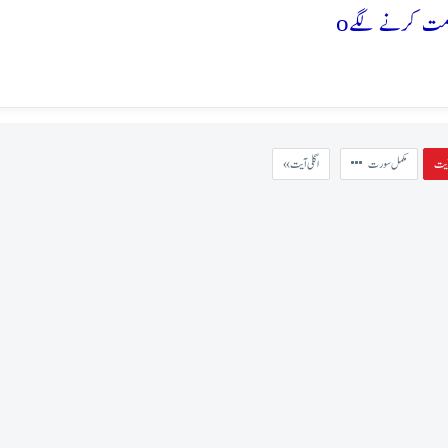
o
مکمل سورت
« اگلی آیت