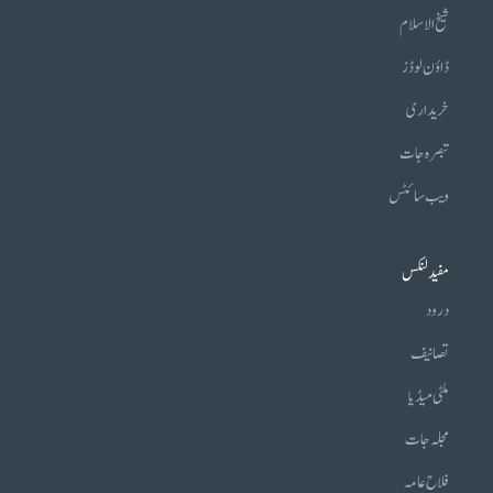
شیخ الاسلام
ڈاؤن لوڈز
خریداری
تبصرہ جات
ویب سائٹس
مفید لنکس
درود
تصانیف
ملٹی میڈیا
مجلہ جات
فلاح عامہ