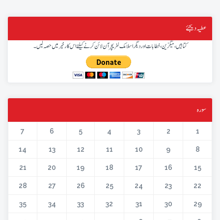
عطیہ دیجئے
کتابیں، میگزین، خطابات اور دیگر اسلامک لٹریچر آن لائن کرنے کیلئے اس کار خیر میں حصہ لیں۔
سورہ
7
6
5
4
3
2
1
14
13
12
11
10
9
8
21
20
19
18
17
16
15
28
27
26
25
24
23
22
35
34
33
32
31
30
29