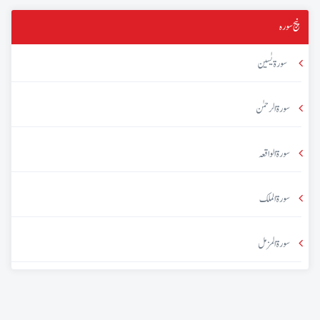
پنج سورہ
سورۃ یٰسین
سورۃ الرحمٰن
سورۃ الواقعہ
سورۃ الملک
سورۃ المزمل