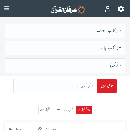
اِنتخاب سورت
اِنتخاب پارہ
رُكوع
تلاش کریں
پچھلی آیت »
مکمل سورت
« اگلی آیت
Play
Copy