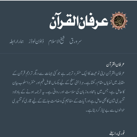
سرورق
شیخ الاسلام
ڈاؤن لوڈز
ہمارا رابطہ
عرفان القرآن
عرفان القرآن اپنی نوعیت کا ایک منفرد ترجمہ ہے جو کئی جہات سے دیگر تراجم قرآن کے
مقابلہ میں نمایاں مقام رکھتا ہے۔ ہر ذہنی سطح کے لیے یکساں قابل فہم اور منفرد اسلوب بیان
کا حامل ہے، جس میں بامحاورہ زبان کی سلاست اور روانی ہے۔ یہ ترجمہ ہونے کے باوجود
تفسیری شان کا بھی حامل ہے اور آیات کے مفاہیم کی وضاحت جاننے کے لیے قاری کو تفسیری
حوالوں سے بے نیاز کر دیتا ہے۔
فوری رابطے