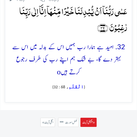
عَسٰی رَبُّنَاۤ اَنۡ یُّبۡدِلَنَا خَیۡرًا مِّنۡہَاۤ اِنَّاۤ اِلٰی رَبِّنَا
رٰغِبُوۡنَ ﴿۳۲﴾
32. امید ہے ہمارا رب ہمیں اس کے بدلہ میں اس سے
بہتر دے گا، بے شک ہم اپنے رب کی طرف رجوع
o
کرتے ہیں
الْقَلَم
، 68 : 32)
(
پچھلی آیت »
مکمل سورت
« اگلی آیت