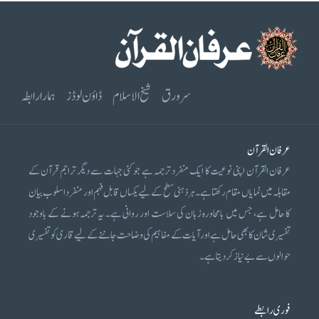
سرورق
شیخ الاسلام
ڈاؤن لوڈز
ہمارا رابطہ
عرفان القرآن
عرفان القرآن اپنی نوعیت کا ایک منفرد ترجمہ ہے جو کئی جہات سے دیگر تراجم قرآن کے
مقابلہ میں نمایاں مقام رکھتا ہے۔ ہر ذہنی سطح کے لیے یکساں قابل فہم اور منفرد اسلوب بیان
کا حامل ہے، جس میں بامحاورہ زبان کی سلاست اور روانی ہے۔ یہ ترجمہ ہونے کے باوجود
تفسیری شان کا بھی حامل ہے اور آیات کے مفاہیم کی وضاحت جاننے کے لیے قاری کو تفسیری
حوالوں سے بے نیاز کر دیتا ہے۔
فوری رابطے