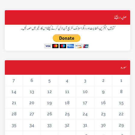
عطیہ دیجئے
کتابیں، میگزین، خطابات اور دیگر اسلامک لٹریچر آن لائن کرنے کیلئے اس کار خیر میں حصہ لیں۔
سورہ
7
6
5
4
3
2
1
14
13
12
11
10
9
8
21
20
19
18
17
16
15
28
27
26
25
24
23
22
35
34
33
32
31
30
29