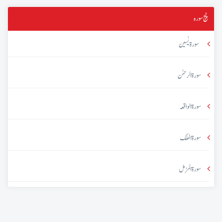
پنج سورہ
سورۃ یٰسین
سورۃ الرحمٰن
سورۃ الواقعہ
سورۃ الملک
سورۃ المزمل