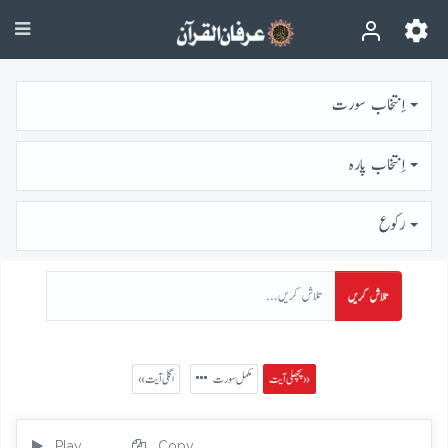
اِنتخاب سورت
اِنتخاب پارہ
رُكوع
تلاش کریں
پچھلی آیت »
مکمل سورت
« اگلی آیت
Play
Copy