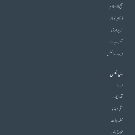
شیخ الاسلام
ڈاؤن لوڈز
خریداری
تبصرہ جات
ویب سائٹس
مفید لنکس
درود
تصانیف
ملٹی میڈیا
مجلہ جات
فلاح عامہ