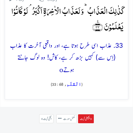
کَذٰلِکَ الۡعَذَابُ ؕ وَ لَعَذَابُ الۡاٰخِرَۃِ اَکۡبَرُ ۘ لَوۡ کَانُوۡا
یَعۡلَمُوۡنَ ﴿٪۳۳﴾
33. عذاب اسی طرح ہوتا ہے، اور واقعی آخرت کا عذاب
(اِس سے) کہیں بڑھ کر ہے، کاش! وہ لوگ جانتے
o
ہوتے
الْقَلَم
، 68 : 33)
(
پچھلی آیت »
مکمل سورت
« اگلی آیت