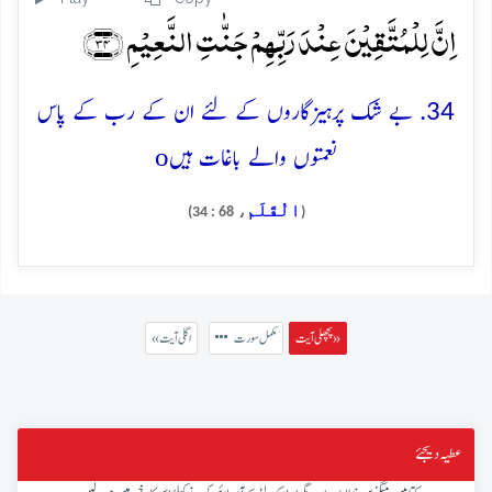
اِنَّ لِلۡمُتَّقِیۡنَ عِنۡدَ رَبِّہِمۡ جَنّٰتِ النَّعِیۡمِ ﴿۳۴﴾
34. بے شک پرہیزگاروں کے لئے ان کے رب کے پاس
o
نعمتوں والے باغات ہیں
الْقَلَم
، 68 : 34)
(
پچھلی آیت »
مکمل سورت
« اگلی آیت
عطیہ دیجئے