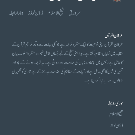
سرورق
شیخ الاسلام
ڈاؤن لوڈز
ہمارا رابطہ
عرفان القرآن
عرفان القرآن اپنی نوعیت کا ایک منفرد ترجمہ ہے جو کئی جہات سے دیگر تراجم قرآن کے
مقابلہ میں نمایاں مقام رکھتا ہے۔ ہر ذہنی سطح کے لیے یکساں قابل فہم اور منفرد اسلوب بیان
کا حامل ہے، جس میں بامحاورہ زبان کی سلاست اور روانی ہے۔ یہ ترجمہ ہونے کے باوجود
تفسیری شان کا بھی حامل ہے اور آیات کے مفاہیم کی وضاحت جاننے کے لیے قاری کو تفسیری
حوالوں سے بے نیاز کر دیتا ہے۔
فوری رابطے
شیخ الاسلام
ڈاؤن لوڈز