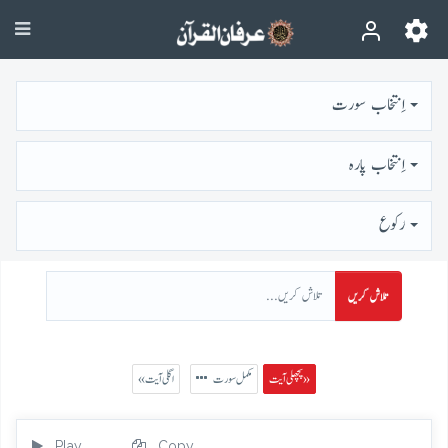
اِنتخاب سورت
اِنتخاب پارہ
رُكوع
تلاش کریں
پچھلی آیت »
مکمل سورت
« اگلی آیت
Play
Copy