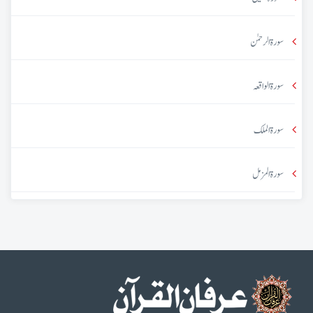
سورۃ الرحمٰن
سورۃ الواقعہ
سورۃ الملک
سورۃ المزمل