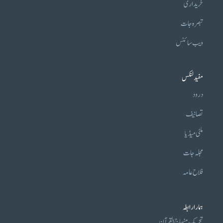
خریداری
تبصرہ جات
ویب سائٹس
مفید لنکس
درود
تصانیف
ملٹی میڈیا
مجلہ جات
فلاح عامہ
ہمارا رابطہ
تحریکِ منہاج القرآن